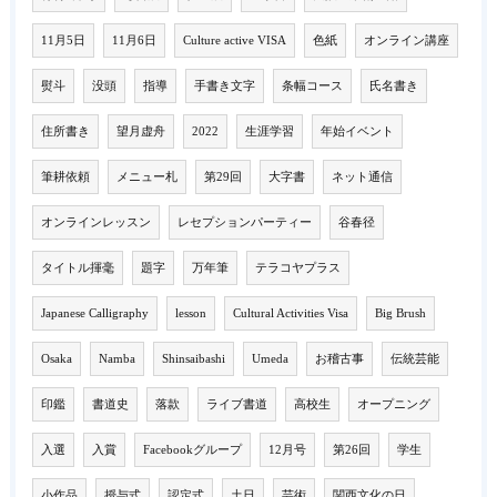
11月5日
11月6日
Culture active VISA
色紙
オンライン講座
熨斗
没頭
指導
手書き文字
条幅コース
氏名書き
住所書き
望月虚舟
2022
生涯学習
年始イベント
筆耕依頼
メニュー札
第29回
大字書
ネット通信
オンラインレッスン
レセプションパーティー
谷春径
タイトル揮毫
題字
万年筆
テラコヤプラス
Japanese Calligraphy
lesson
Cultural Activities Visa
Big Brush
Osaka
Namba
Shinsaibashi
Umeda
お稽古事
伝統芸能
印鑑
書道史
落款
ライブ書道
高校生
オープニング
入選
入賞
Facebookグループ
12月号
第26回
学生
小作品
授与式
認定式
土日
芸術
関西文化の日