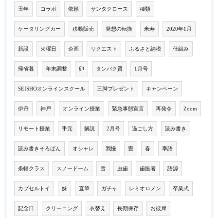
丑年
コラボ
依頼
サンタクロース
種類
ケータリングカー
移動販売
発想の転換
米寿
2020年1月
新設
火曜日
企画
リクエスト
ふるさと納税
仕組み
帰省暮
年末調整
卵
タンパク質
1月号
SEISHOオンラインスクール
三脚プレゼント
キャンペーン
伊丹
神戸
オンライン授業
緊急事態宣言
再発令
Zoom
リモート授業
手元
解説
2月号
過ごし方
読み書き
読み書きそろばん
オシャレ
我慢
畳
春
季語
条幅クラス
スノードーム
雪
虫歯
歯医者
語源
カプセルトイ
妹
直筆
ガチャ
レミオロメン
卒業式
記念日
クリーニング
衣替え
長期保存
お彼岸