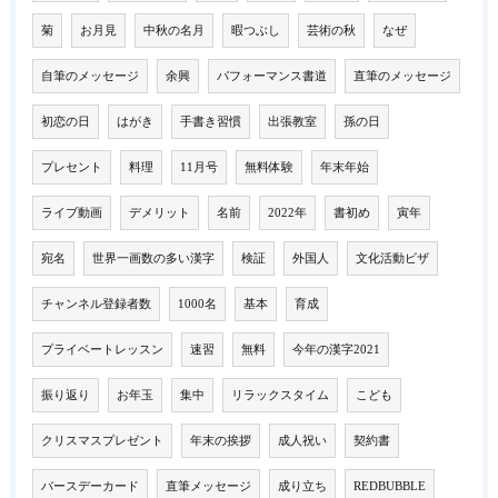
菊
お月見
中秋の名月
暇つぶし
芸術の秋
なぜ
自筆のメッセージ
余興
パフォーマンス書道
直筆のメッセージ
初恋の日
はがき
手書き習慣
出張教室
孫の日
プレセント
料理
11月号
無料体験
年末年始
ライブ動画
デメリット
名前
2022年
書初め
寅年
宛名
世界一画数の多い漢字
検証
外国人
文化活動ビザ
チャンネル登録者数
1000名
基本
育成
プライベートレッスン
速習
無料
今年の漢字2021
振り返り
お年玉
集中
リラックスタイム
こども
クリスマスプレゼント
年末の挨拶
成人祝い
契約書
バースデーカード
直筆メッセージ
成り立ち
REDBUBBLE