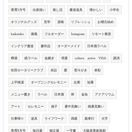
青霄5月号
出産祝い
推し活
書道道具
懐かしい
小学生
オリジナルグッズ
見学
資格
リフレッシュ
お稽古始め
baikeisho
痛風
フルオーダー
Instagram
リモート教室
インテリア書道
書作品
オーダーメイド
日本酒ラベル
樽酒
紙ラベル
金継ぎ
塔婆
culture active VISA
講演
吹田ロータリークラブ
卓話
愛
熨斗がき
表彰
上平桃凜
オープニングセレモニー
企業
短冊
メニュー書き
ラベル
日本酒
和
金魚
アクアリウム
アート
セレモニー
扇子
暑中見舞い
残暑見舞い
仕事帰り
道具
ライフワーク
両親
親孝行
大字
青霄8月号
毎日展
独立展
一字書
大阪産業創造館