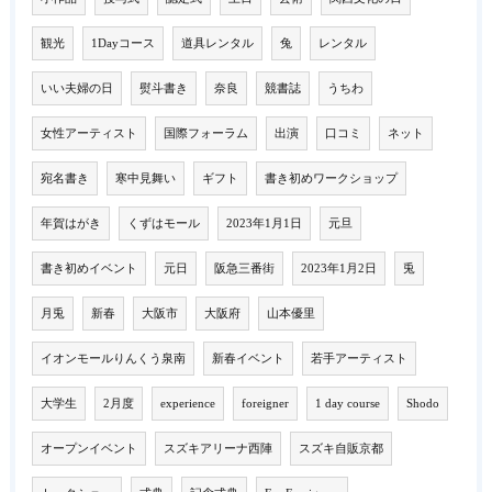
観光
1Dayコース
道具レンタル
兔
レンタル
いい夫婦の日
熨斗書き
奈良
競書誌
うちわ
女性アーティスト
国際フォーラム
出演
口コミ
ネット
宛名書き
寒中見舞い
ギフト
書き初めワークショップ
年賀はがき
くずはモール
2023年1月1日
元旦
書き初めイベント
元日
阪急三番街
2023年1月2日
兎
月兎
新春
大阪市
大阪府
山本優里
イオンモールりんくう泉南
新春イベント
若手アーティスト
大学生
2月度
experience
foreigner
1 day course
Shodo
オープンイベント
スズキアリーナ西陣
スズキ自販京都