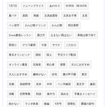
7月7日
ジューンブライド
あのキス
SUPER BEAVER
夏バテ
原因
胃腸
文具総選挙
文具女子博
文具
ペン習字
わらび餅ドリンク
わらび餅
明日香野
Zoom書道レッスン
選び方
止まない雨はない
果報は寝て待て
雨宿り
ゲリラ豪雨
サ道
サウナ
こだわり
東京オリンピック
競技
陸上
手元ライブ配信
オンライン書道
北海道
初心者
授業
大人におすすめ
大人におすすめ
趣味がない
自宅
書の甲子園
東京
京都
高校野球
見本
POP
ペン字練習
美文字
篆刻
消毒
石野華鳳
対談
集中力
高める
手書きメッセージ
続かない
ラジオ体操
後編
9月号
習慣化
重陽の節句