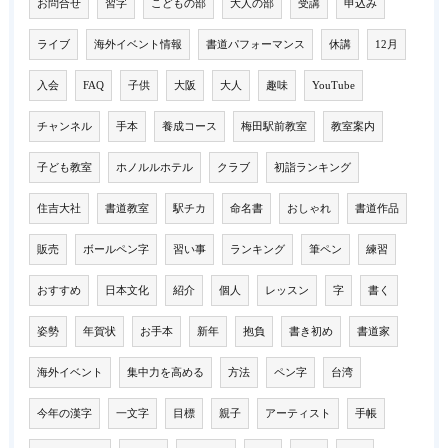
お問合せ
習字
こどもの部
大人の部
受講
申込み
ライブ
海外イベント情報
書道パフォーマンス
休講
12月
入会
FAQ
子供
大阪
大人
趣味
YouTube
チャンネル
手本
養成コース
梅田駅前教室
教室案内
子ども教室
ホノルルホテル
クラブ
初詣ランキング
住吉大社
書道教室
駅チカ
命名書
おしゃれ
書道作品
販売
ボールペン字
習い事
ランキング
筆ペン
練習
おすすめ
日本文化
紹介
個人
レッスン
字
書く
姿勢
年賀状
お手本
新年
抱負
書き初め
書道家
海外イベント
集中力を高める
方法
ペン字
台湾
今年の漢字
一文字
目標
親子
アーティスト
手帳