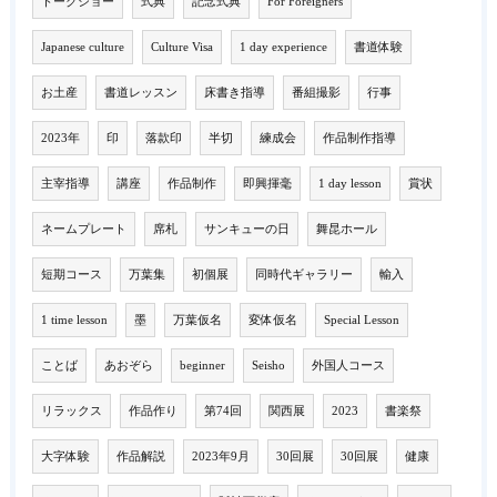
トークショー
式典
記念式典
For Foreigners
Japanese culture
Culture Visa
1 day experience
書道体験
お土産
書道レッスン
床書き指導
番組撮影
行事
2023年
印
落款印
半切
練成会
作品制作指導
主宰指導
講座
作品制作
即興揮毫
1 day lesson
賞状
ネームプレート
席札
サンキューの日
舞昆ホール
短期コース
万葉集
初個展
同時代ギャラリー
輸入
1 time lesson
墨
万葉仮名
変体仮名
Special Lesson
ことば
あおぞら
beginner
Seisho
外国人コース
リラックス
作品作り
第74回
関西展
2023
書楽祭
大字体験
作品解説
2023年9月
30回展
30回展
健康