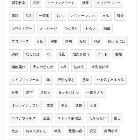
習字教室
兵庫
ヒーリングアート
効果
カリグラフィー
筆耕
3月
一筆箋
お礼
パフォーマンス
出張
海外
ホワイトデー
メッセージ
ひな祭り
社会人
梅田
プロポーズ
言葉
和歌
俳句
短歌
開講
続けるには
講師
なるには
桜
花見
指先を使う
ノート
書類
婚姻届け
大人の塗り絵
4月
結婚式
水彩色鉛筆
エイプリルフール
嘘
行間を読む
意味
やる気を出す方法
仕事
漢字
逆輸入
タッチパネル
手書き入力
オンラインサロン
文通
募集
通信
会員
コロナウィルス
生徒
ストレス解消法
わからない
癒し
散歩
お家で楽しむ
休校
受講内容
変更
実用小筆