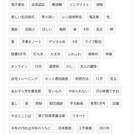
電子署名
歩容認証
断捨離
ミニマリスト
掃除
新しい生活様式
寄り添い
レジ袋有料化
風呂敷
包
風鈴
厄除け
涼しい
梅雨
傘
8月
花火
蟬
夏
手書きノート
デジタル化
9月
ライブ配信
競書9月号
打ち水
かき氷
ふわふわ
御朱印
研修
オンライン
10月
還暦祝
のし
大人の趣味
自宅トレーニング
ネット通信講座
利用方法
11月
見る
あおぞら学生書道展
甘いもの
やめられない
月が綺麗ですね
返し
星
閉校
勤労感謝
手元動画
青霄1月号
読書
やまとことば
第27回青霄書法展
リモート
今年の汚れは今年のうちに
日本郵便
上平泰雅
2021年