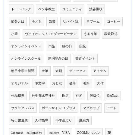
トートバック
ペン字教室
コミュニティ
渋谷凪咲
節分とは
子ども
臨書
リバイバル
再ブーム
コーヒー
小筆
ヴァイオレット･エヴァーガーデン
うるう年
段級取得
オンラインイベント
作品
猫の日
段級
オンラインスクール
建国記念の日
書道イベント
朝日小学生新聞
大筆
短期
デトックス
アイテム
オリジナル
筆文字
おとな
硬筆
毛筆
大作
作品指導
丹生都比売神社
氏名
住所
段級位
GetNavi
サクラクレパス
ボールサインiD プラス
マグカップ
トート
毎日書道展
大作指導
小学生ぶり
継続力
Japanese calligraphy
culture VISA
ZOOMレッスン
花