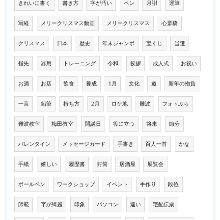
きれいに書く
書き方
字が汚い
ペン
月謝
運筆
写経
メリークリスマス動画
メリークリスマス
心斎橋
クリスマス
日本
歴史
年末ジャンボ
宝くじ
当選
指先
器用
トレーニング
令和
挨拶
成人式
お祝い
お酒
お店
飲食
養成
1月
文化
道
新年の抱負
一言
鉛筆
持ち方
2月
ロケ地
難波
フォトぶら
難波教室
梅田教室
開講日
役に立つ
将来
節分
バレンタイン
メッセージカード
手書き
百人一首
かな
手紙
嬉しい
履歴書
封筒
居酒屋
展覧会
ボールペン
ワークショップ
イベント
手作り
段位
師範
字が綺麗
印象
パソコン
違い
宅配伝票