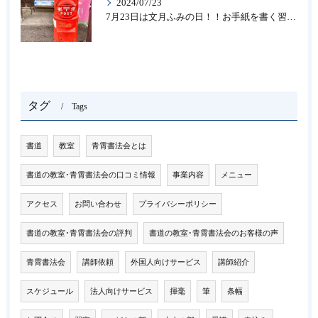
2024/07/23
7月23日は文月ふみの日！！お手紙を書く習慣を…★書道のお稽古なら大阪の書道教室「青霄書法会」
タグ
Tags
書道
教室
青霄書法会とは
書道の教室･青霄書法会の口コミ情報
事業内容
メニュー
アクセス
お問い合わせ
プライバシーポリシー
書道の教室･青霄書法会の評判
書道の教室･青霄書法会のお客様の声
青霄書法会
講師依頼
外国人向けサービス
講師紹介
スケジュール
法人向けサービス
揮毫
筆
条幅