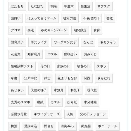
ぼたもち
たなぼた
鴨葱
年度末
新生活
サブスク
面白い
はぁって言うゲーム
嘘も方便
不義理の日
香道
アロマ
墨液
春のキャンペーン
期間限定
食育
知育菓子
手元ライブ
ワークマン女子
なんば
ネモフィラ
花言葉
知育玩具
パズル
動物占い
おみくじ
性格診断テスト
母の日
家族の日
敬老の日
ズボラ
草書
江戸時代
武士
花よりもなお
関西
さみだれ
あじさい
天使の梯子
水無月
和菓子
現代版
光秀のスマホ
継続
カエル
折り紙
水分補給
必要水分量
キウイブラザーズ
人気
父の日メッセージ
梅酒
受講申込
問合せ
海街diary
織姫様
ポニーテール