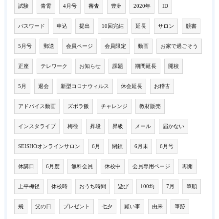
試験
青霄
4月号
審査
豊洲
2020年
ID
パスワード
申込
提出
10回完結
延長
サロン
競書
5月号
郵送
会員ページ
会員限定
動画
お家で過ごそう
正座
テレワーク
お知らせ
課題
期間延長
開校
5月
退会
新型コロナウィルス
休会延長
お稽古
アドバイス動画
ズボラ飯
チャレンジ
教材販売
インスタライブ
梅径
昇段
昇級
メール
届かない
SEISHOオンラインサロン
6月
閉鎖
6月末
6月号
休講日
6月度
無料会員
休校中
会員専用ページ
再開
上平梅径
休校時
おうち時間
遊び
100均
7月
筆順
飛
父の日
プレゼント
七夕
願い事
由来
筆跡