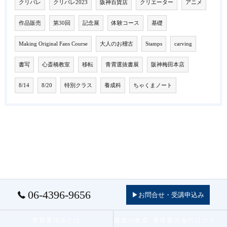
クリパレ
クリパレ2023
阪神百貨店
クリエーター
アニメ
作品販売
第30回
記念展
体験コース
基礎
Making Original Fans Course
大人のお稽古
Stamps
carving
書写
心斎橋教室
移転
青霄選抜書展
阪神梅田本店
8/14
8/20
特別クラス
養成科
ちゃくまノート
06-4396-9656
▶お問合せ・受講申込み
青霄書法会とは
書道の教室･青霄書法会の口コミ情報