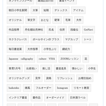
オンラインスクール
建国記念の日
書道イベント
朝日小学生新聞
大筆
短期
デトックス
アイテム
オリジナル
筆文字
おとな
硬筆
毛筆
大作
作品指導
丹生都比売神社
氏名
住所
段級位
GetNavi
サクラクレパス
ボールサインiD プラス
マグカップ
トート
毎日書道展
大作指導
小学生ぶり
継続力
Japanese calligraphy
culture VISA
ZOOMレッスン
花
青霄5月号
出産祝い
推し活
書道道具
懐かしい
小学生
オリジナルグッズ
見学
資格
リフレッシュ
お稽古始め
baikeisho
痛風
フルオーダー
Instagram
リモート教室
インテリア書道
書作品
オーダーメイド
日本酒ラベル