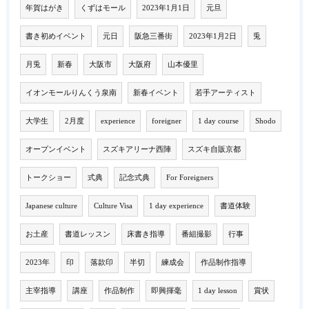
年賀はがき
くずはモール
2023年1月1日
元旦
書き初めイベント
元日
阪急三番街
2023年1月2日
兎
月兎
新春
大阪市
大阪府
山本優里
イオンモールりんくう泉南
新春イベント
若手アーティスト
大学生
2月度
experience
foreigner
1 day course
Shodo
オープンイベント
スズキアリーナ西陣
スズキ自販京都
トークショー
式典
記念式典
For Foreigners
Japanese culture
Culture Visa
1 day experience
書道体験
お土産
書道レッスン
床書き指導
番組撮影
行事
2023年
印
落款印
半切
練成会
作品制作指導
主宰指導
講座
作品制作
即興揮毫
1 day lesson
賞状