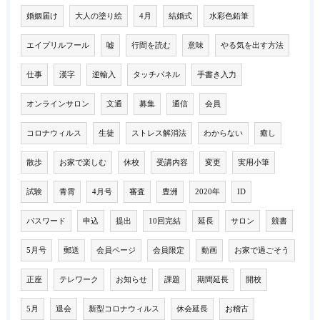
婚姻届け
大人の塗り絵
4月
結婚式
水彩色鉛筆
エイプリルフール
嘘
行間を読む
意味
やる気を出す方法
仕事
漢字
逆輸入
タッチパネル
手書き入力
オンラインサロン
文通
募集
通信
会員
コロナウィルス
生徒
ストレス解消法
わからない
癒し
散歩
お家で楽しむ
休校
受講内容
変更
実用小筆
試験
青霄
4月号
審査
豊洲
2020年
ID
パスワード
申込
提出
10回完結
延長
サロン
競書
5月号
郵送
会員ページ
会員限定
動画
お家で過ごそう
正座
テレワーク
お知らせ
課題
期間延長
開校
5月
退会
新型コロナウィルス
休会延長
お稽古