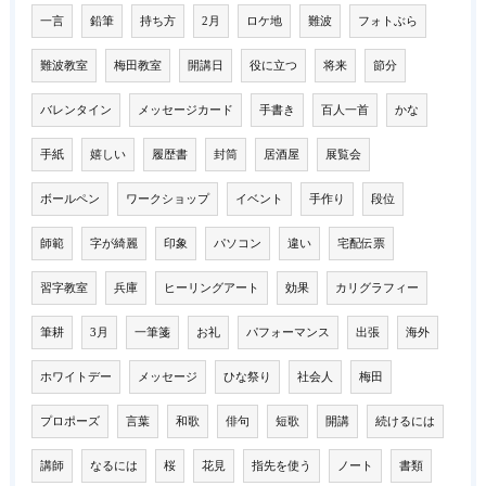
一言
鉛筆
持ち方
2月
ロケ地
難波
フォトぶら
難波教室
梅田教室
開講日
役に立つ
将来
節分
バレンタイン
メッセージカード
手書き
百人一首
かな
手紙
嬉しい
履歴書
封筒
居酒屋
展覧会
ボールペン
ワークショップ
イベント
手作り
段位
師範
字が綺麗
印象
パソコン
違い
宅配伝票
習字教室
兵庫
ヒーリングアート
効果
カリグラフィー
筆耕
3月
一筆箋
お礼
パフォーマンス
出張
海外
ホワイトデー
メッセージ
ひな祭り
社会人
梅田
プロポーズ
言葉
和歌
俳句
短歌
開講
続けるには
講師
なるには
桜
花見
指先を使う
ノート
書類