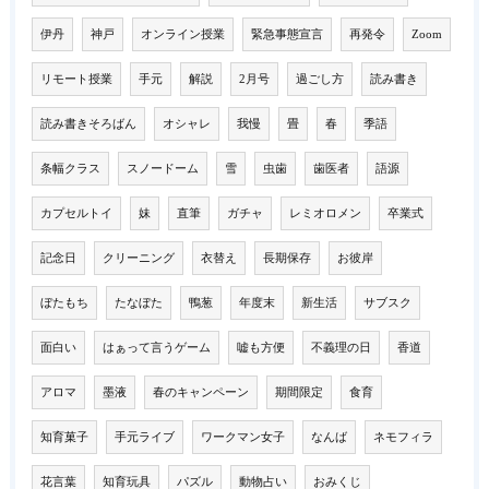
伊丹
神戸
オンライン授業
緊急事態宣言
再発令
Zoom
リモート授業
手元
解説
2月号
過ごし方
読み書き
読み書きそろばん
オシャレ
我慢
畳
春
季語
条幅クラス
スノードーム
雪
虫歯
歯医者
語源
カプセルトイ
妹
直筆
ガチャ
レミオロメン
卒業式
記念日
クリーニング
衣替え
長期保存
お彼岸
ぼたもち
たなぼた
鴨葱
年度末
新生活
サブスク
面白い
はぁって言うゲーム
嘘も方便
不義理の日
香道
アロマ
墨液
春のキャンペーン
期間限定
食育
知育菓子
手元ライブ
ワークマン女子
なんば
ネモフィラ
花言葉
知育玩具
パズル
動物占い
おみくじ