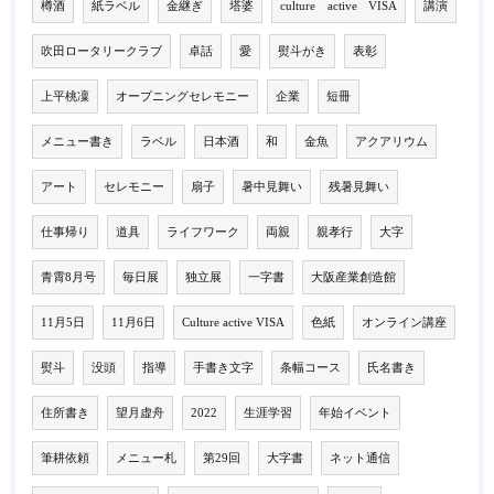
樽酒
紙ラベル
金継ぎ
塔婆
culture active VISA
講演
吹田ロータリークラブ
卓話
愛
熨斗がき
表彰
上平桃凜
オープニングセレモニー
企業
短冊
メニュー書き
ラベル
日本酒
和
金魚
アクアリウム
アート
セレモニー
扇子
暑中見舞い
残暑見舞い
仕事帰り
道具
ライフワーク
両親
親孝行
大字
青霄8月号
毎日展
独立展
一字書
大阪産業創造館
11月5日
11月6日
Culture active VISA
色紙
オンライン講座
熨斗
没頭
指導
手書き文字
条幅コース
氏名書き
住所書き
望月虚舟
2022
生涯学習
年始イベント
筆耕依頼
メニュー札
第29回
大字書
ネット通信