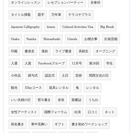
オンラインレッスン
レセプションパーティー
谷春径
タイトル揮毫
題字
万年筆
テラコヤプラス
Japanese Calligraphy
lesson
Cultural Activities Visa
Big Brush
Osaka
Namba
Shinsaibashi
Umeda
お稽古事
伝統芸能
印鑑
書道史
落款
ライブ書道
高校生
オープニング
入選
入賞
Facebookグループ
12月号
第26回
学生
小作品
授与式
認定式
土日
芸術
関西文化の日
観光
1Dayコース
道具レンタル
兔
レンタル
いい夫婦の日
熨斗書き
奈良
競書誌
うちわ
女性アーティスト
国際フォーラム
出演
口コミ
ネット
宛名書き
寒中見舞い
ギフト
書き初めワークショップ