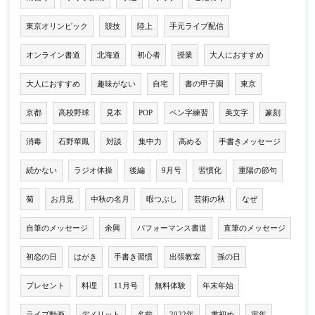
東京オリンピック
競技
陸上
手元ライブ配信
オンライン書道
北海道
初心者
授業
大人におすすめ
大人におすすめ
趣味がない
自宅
書の甲子園
東京
京都
高校野球
見本
POP
ペン字練習
美文字
篆刻
消毒
石野華鳳
対談
集中力
高める
手書きメッセージ
続かない
ラジオ体操
後編
9月号
習慣化
重陽の節句
菊
お月見
中秋の名月
暇つぶし
芸術の秋
なぜ
自筆のメッセージ
余興
パフォーマンス書道
直筆のメッセージ
初恋の日
はがき
手書き習慣
出張教室
孫の日
プレセント
料理
11月号
無料体験
年末年始
ライブ動画
デメリット
名前
2022年
書初め
寅年