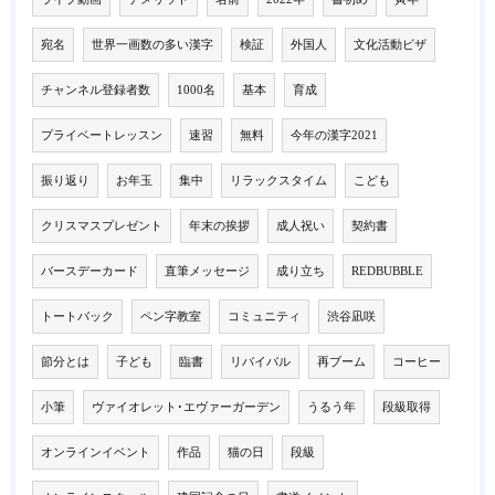
宛名
世界一画数の多い漢字
検証
外国人
文化活動ビザ
チャンネル登録者数
1000名
基本
育成
プライベートレッスン
速習
無料
今年の漢字2021
振り返り
お年玉
集中
リラックスタイム
こども
クリスマスプレゼント
年末の挨拶
成人祝い
契約書
バースデーカード
直筆メッセージ
成り立ち
REDBUBBLE
トートバック
ペン字教室
コミュニティ
渋谷凪咲
節分とは
子ども
臨書
リバイバル
再ブーム
コーヒー
小筆
ヴァイオレット･エヴァーガーデン
うるう年
段級取得
オンラインイベント
作品
猫の日
段級