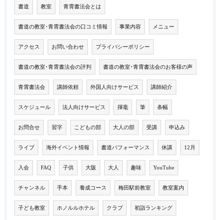
書道
教室
青霄書法会とは
書道の教室･青霄書法会の口コミ情報
事業内容
メニュー
アクセス
お問い合わせ
プライバシーポリシー
書道の教室･青霄書法会の評判
書道の教室･青霄書法会のお客様の声
青霄書法会
講師依頼
外国人向けサービス
講師紹介
スケジュール
法人向けサービス
揮毫
筆
条幅
お問合せ
習字
こどもの部
大人の部
受講
申込み
ライブ
海外イベント情報
書道パフォーマンス
休講
12月
入会
FAQ
子供
大阪
大人
趣味
YouTube
チャンネル
手本
養成コース
梅田駅前教室
教室案内
子ども教室
ホノルルホテル
クラブ
初詣ランキング