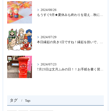
2024/08/26
もうすぐ9月★夏休みも終わりを迎え…秋になったら新しいことを始めよう♪大人の趣味に書道なら青霄書法会へ！
2024/07/29
本日縁起の良き1日ですね！縁起を担いで、新しいことをはじめる♪大人の趣味に書道なら「青霄書法会」
2024/07/23
7月23日は文月ふみの日！！お手紙を書く習慣を…★書道のお稽古なら大阪の書道教室「青霄書法会」
タグ
Tags