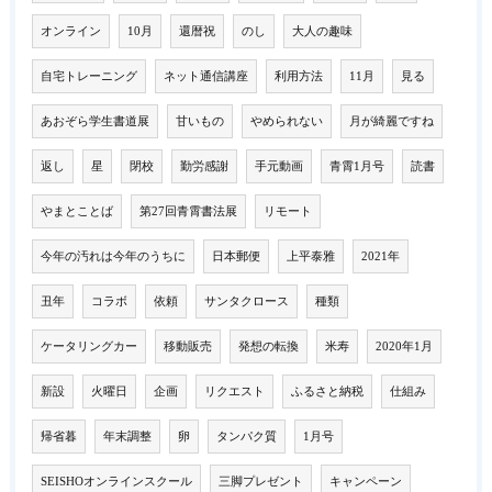
オンライン
10月
還暦祝
のし
大人の趣味
自宅トレーニング
ネット通信講座
利用方法
11月
見る
あおぞら学生書道展
甘いもの
やめられない
月が綺麗ですね
返し
星
閉校
勤労感謝
手元動画
青霄1月号
読書
やまとことば
第27回青霄書法展
リモート
今年の汚れは今年のうちに
日本郵便
上平泰雅
2021年
丑年
コラボ
依頼
サンタクロース
種類
ケータリングカー
移動販売
発想の転換
米寿
2020年1月
新設
火曜日
企画
リクエスト
ふるさと納税
仕組み
帰省暮
年末調整
卵
タンパク質
1月号
SEISHOオンラインスクール
三脚プレゼント
キャンペーン