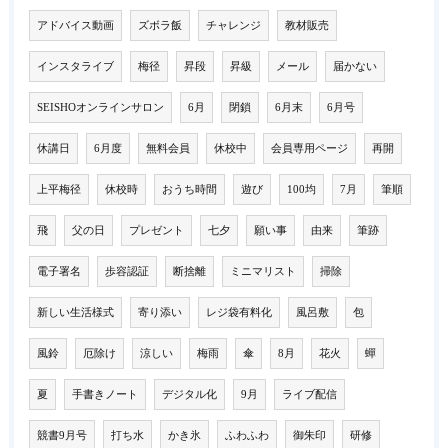
アドバイス動画
ズボラ飯
チャレンジ
教材販売
インスタライブ
梅径
昇段
昇級
メール
届かない
SEISHOオンラインサロン
6月
閉鎖
6月末
6月号
休講日
6月度
無料会員
休校中
会員専用ページ
再開
上平梅径
休校時
おうち時間
遊び
100均
7月
筆順
飛
父の日
プレゼント
七夕
願い事
由来
筆跡
電子署名
歩容認証
断捨離
ミニマリスト
掃除
新しい生活様式
寄り添い
レジ袋有料化
風呂敷
包
風鈴
厄除け
涼しい
梅雨
傘
8月
花火
蟬
夏
手書きノート
デジタル化
9月
ライブ配信
競書9月号
打ち水
かき氷
ふわふわ
御朱印
研修