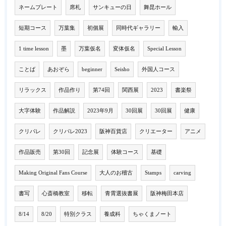
ネームプレート
席札
サンキューの日
舞昆ホール
短期コース
万葉集
初個展
同時代ギャラリー
輸入
1 time lesson
墨
万葉仮名
変体仮名
Special Lesson
ことば
あおぞら
beginner
Seisho
外国人コース
リラックス
作品作り
第74回
関西展
2023
書楽祭
大字体験
作品解説
2023年9月
30回展
30回展
健康
クリパレ
クリパレ2023
阪神百貨店
クリエーター
アニメ
作品販売
第30回
記念展
体験コース
基礎
Making Original Fans Course
大人のお稽古
Stamps
carving
書写
心斎橋教室
移転
青霄選抜書展
阪神梅田本店
8/14
8/20
特別クラス
養成科
ちゃくまノート