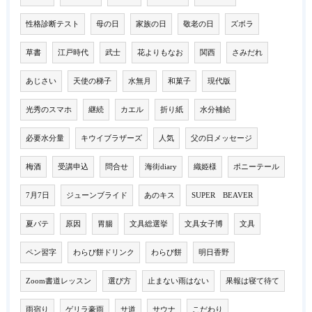
性格診断テスト
母の日
家族の日
敬老の日
ズボラ
草書
江戸時代
武士
花よりもなお
関西
さみだれ
あじさい
天使の梯子
水無月
和菓子
現代版
光秀のスマホ
継続
カエル
折り紙
水分補給
必要水分量
キウイブラザーズ
人気
父の日メッセージ
梅酒
受講申込
問合せ
海街diary
織姫様
ポニーテール
7月7日
ジューンブライド
あのキス
SUPER BEAVER
夏バテ
原因
胃腸
文具総選挙
文具女子博
文具
ペン習字
わらび餅ドリンク
わらび餅
明日香野
Zoom書道レッスン
選び方
止まない雨はない
果報は寝て待て
雨宿り
ゲリラ豪雨
サ道
サウナ
こだわり