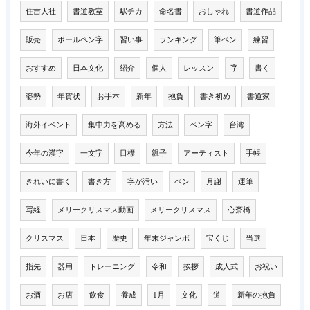
住吉大社
書道教室
駅チカ
命名書
おしゃれ
書道作品
販売
ボールペン字
習い事
ランキング
筆ペン
練習
おすすめ
日本文化
紹介
個人
レッスン
字
書く
姿勢
年賀状
お手本
新年
抱負
書き初め
書道家
海外イベント
集中力を高める
方法
ペン字
台湾
今年の漢字
一文字
目標
親子
アーティスト
手帳
きれいに書く
書き方
字が汚い
ペン
月謝
運筆
写経
メリークリスマス動画
メリークリスマス
心斎橋
クリスマス
日本
歴史
年末ジャンボ
宝くじ
当選
指先
器用
トレーニング
令和
挨拶
成人式
お祝い
お酒
お店
飲食
養成
1月
文化
道
新年の抱負