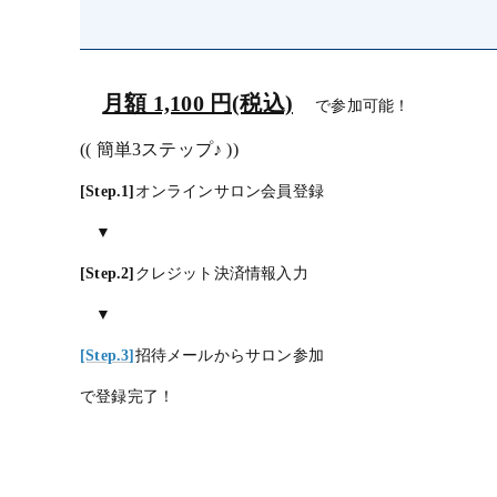
月額 1,100 円(税込)
で参加可能！
(( 簡単3ステップ♪ ))
[Step.1]
オンラインサロン会員登録
▼
[Step.2]
クレジット決済情報入力
▼
[Step.3]
招待メールからサロン参加
で登録完了！