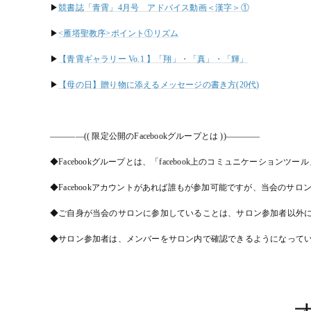
▶
競書誌「青霄」4月号 アドバイス動画＜漢字＞①
▶
<雁塔聖教序>ポイント①リズム
▶
【青霄ギャラリー Vo.1 】「翔」・「真」・「輝」
▶
【母の日】贈り物に添えるメッセージの書き方(20代)
――――(( 限定公開のFacebookグループとは ))――――
◆Facebookグループとは、「facebook上のコミュニケーションツ
◆Facebookアカウントがあれば誰もが参加可能ですが、当会の
◆ご自身が当会のサロンに参加していることは、サロン参加者以外
◆サロン参加者は、メンバーをサロン内で確認できるようになって