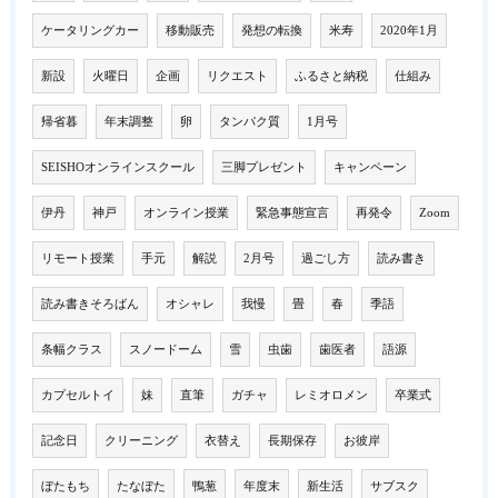
ケータリングカー
移動販売
発想の転換
米寿
2020年1月
新設
火曜日
企画
リクエスト
ふるさと納税
仕組み
帰省暮
年末調整
卵
タンパク質
1月号
SEISHOオンラインスクール
三脚プレゼント
キャンペーン
伊丹
神戸
オンライン授業
緊急事態宣言
再発令
Zoom
リモート授業
手元
解説
2月号
過ごし方
読み書き
読み書きそろばん
オシャレ
我慢
畳
春
季語
条幅クラス
スノードーム
雪
虫歯
歯医者
語源
カプセルトイ
妹
直筆
ガチャ
レミオロメン
卒業式
記念日
クリーニング
衣替え
長期保存
お彼岸
ぼたもち
たなぼた
鴨葱
年度末
新生活
サブスク