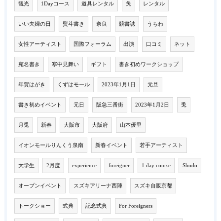
観光
1Dayコース
道具レンタル
兔
レンタル
いい夫婦の日
熨斗書き
奈良
競書誌
うちわ
女性アーティスト
国際フォーラム
出演
口コミ
ネット
宛名書き
寒中見舞い
ギフト
書き初めワークショップ
年賀はがき
くずはモール
2023年1月1日
元旦
書き初めイベント
元日
阪急三番街
2023年1月2日
兎
月兎
新春
大阪市
大阪府
山本優里
イオンモールりんくう泉南
新春イベント
若手アーティスト
大学生
2月度
experience
foreigner
1 day course
Shodo
オープンイベント
スズキアリーナ西陣
スズキ自販京都
トークショー
式典
記念式典
For Foreigners