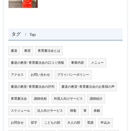
タグ
Tags
書道
教室
青霄書法会とは
書道の教室･青霄書法会の口コミ情報
事業内容
メニュー
アクセス
お問い合わせ
プライバシーポリシー
書道の教室･青霄書法会の評判
書道の教室･青霄書法会のお客様の声
青霄書法会
講師依頼
外国人向けサービス
講師紹介
スケジュール
法人向けサービス
揮毫
筆
条幅
お問合せ
習字
こどもの部
大人の部
受講
申込み