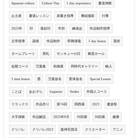
Japanese culture
Culture Visa
1 day experience
書道体験
お土産
書道レッスン
床書き指導
番組撮影
行事
2023年
印
落款印
半切
練成会
作品制作指導
主宰指導
講座
作品制作
即興揮毫
1 day lesson
賞状
ネームプレート
席札
サンキューの日
舞昆ホール
短期コース
万葉集
初個展
同時代ギャラリー
輸入
1 time lesson
墨
万葉仮名
変体仮名
Special Lesson
ことば
あおぞら
beginner
Seisho
外国人コース
リラックス
作品作り
第74回
関西展
2023
書楽祭
大字体験
作品解説
2023年9月
30回展
30回展
健康
クリパレ
クリパレ2023
阪神百貨店
クリエーター
アニメ