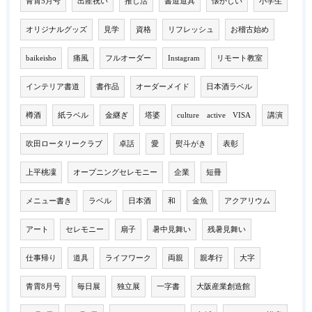
青霄5月号
出産祝い
推し活
書道道具
懐かしい
小学生
オリジナルグッズ
見学
資格
リフレッシュ
お稽古始め
baikeisho
痛風
フルオーダー
Instagram
リモート教室
インテリア書道
書作品
オーダーメイド
日本酒ラベル
樽酒
紙ラベル
金継ぎ
塔婆
culture active VISA
講演
吹田ロータリークラブ
卓話
愛
熨斗がき
表彰
上平桃凜
オープニングセレモニー
企業
短冊
メニュー書き
ラベル
日本酒
和
金魚
アクアリウム
アート
セレモニー
扇子
暑中見舞い
残暑見舞い
仕事帰り
道具
ライフワーク
両親
親孝行
大字
青霄8月号
毎日展
独立展
一字書
大阪産業創造館