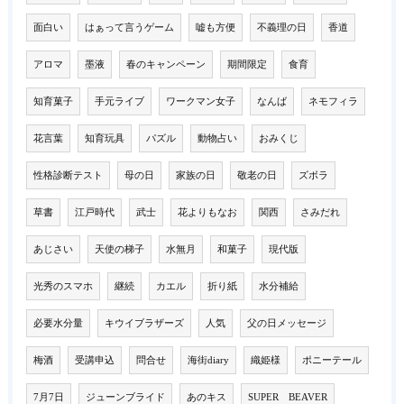
面白い
はぁって言うゲーム
嘘も方便
不義理の日
香道
アロマ
墨液
春のキャンペーン
期間限定
食育
知育菓子
手元ライブ
ワークマン女子
なんば
ネモフィラ
花言葉
知育玩具
パズル
動物占い
おみくじ
性格診断テスト
母の日
家族の日
敬老の日
ズボラ
草書
江戸時代
武士
花よりもなお
関西
さみだれ
あじさい
天使の梯子
水無月
和菓子
現代版
光秀のスマホ
継続
カエル
折り紙
水分補給
必要水分量
キウイブラザーズ
人気
父の日メッセージ
梅酒
受講申込
問合せ
海街diary
織姫様
ポニーテール
7月7日
ジューンブライド
あのキス
SUPER BEAVER