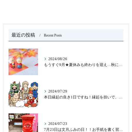
最近の投稿
Recent Posts
2024/08/26
もうすぐ9月★夏休みも終わりを迎え…秋になったら新しいことを始めよう♪大人の趣味に書道なら青霄書法会へ！
2024/07/29
本日縁起の良き1日ですね！縁起を担いで、新しいことをはじめる♪大人の趣味に書道なら「青霄書法会」
2024/07/23
7月23日は文月ふみの日！！お手紙を書く習慣を…★書道のお稽古なら大阪の書道教室「青霄書法会」