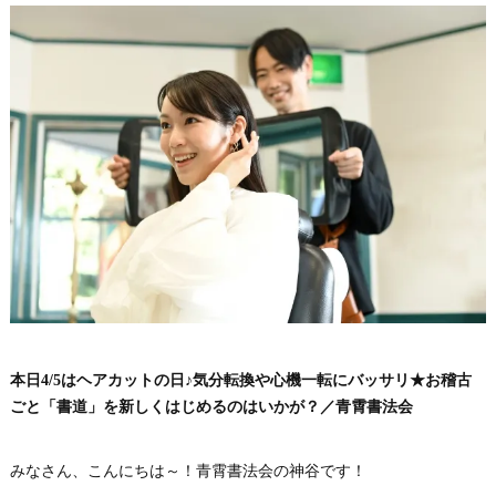
本日4/5はヘアカットの日♪気分転換や心機一転にバッサリ★お稽古
ごと「書道」を新しくはじめるのはいかが？／青霄書法会
みなさん、こんにちは～！青霄書法会の神谷です！