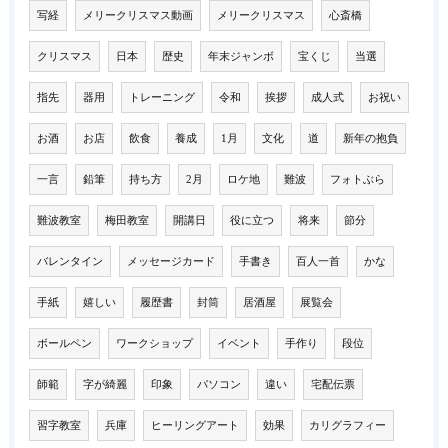
写経
メリークリスマス動画
メリークリスマス
心斎橋
クリスマス
日本
歴史
年末ジャンボ
宝くじ
当選
指先
器用
トレーニング
令和
挨拶
成人式
お祝い
お酒
お店
飲食
養成
1月
文化
道
新年の抱負
一言
鉛筆
持ち方
2月
ロケ地
難波
フォトぶら
難波教室
梅田教室
開講日
役に立つ
将来
節分
バレンタイン
メッセージカード
手書き
百人一首
かな
手紙
嬉しい
履歴書
封筒
居酒屋
展覧会
ボールペン
ワークショップ
イベント
手作り
段位
師範
字が綺麗
印象
パソコン
違い
宅配伝票
習字教室
兵庫
ヒーリングアート
効果
カリグラフィー