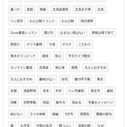
夏バテ
原因
胃腸
文具総選挙
文具女子博
文具
ペン習字
わらび餅ドリンク
わらび餅
明日香野
Zoom書道レッスン
選び方
止まない雨はない
果報は寝て待て
雨宿り
ゲリラ豪雨
サ道
サウナ
こだわり
東京オリンピック
競技
陸上
手元ライブ配信
オンライン書道
北海道
初心者
授業
大人におすすめ
大人におすすめ
趣味がない
自宅
書の甲子園
東京
京都
高校野球
見本
POP
ペン字練習
美文字
篆刻
消毒
石野華鳳
対談
集中力
高める
手書きメッセージ
続かない
ラジオ体操
後編
9月号
習慣化
重陽の節句
菊
お月見
中秋の名月
暇つぶし
芸術の秋
なぜ