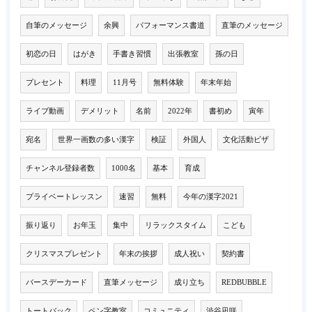
自筆のメッセージ
余興
パフォーマンス書道
直筆のメッセージ
初恋の日
はがき
手書き習慣
出張教室
孫の日
プレセント
料理
11月号
無料体験
年末年始
ライブ動画
デメリット
名前
2022年
書初め
寅年
宛名
世界一画数の多い漢字
検証
外国人
文化活動ビザ
チャンネル登録者数
1000名
基本
育成
プライベートレッスン
速習
無料
今年の漢字2021
振り返り
お年玉
集中
リラックスタイム
こども
クリスマスプレゼント
年末の挨拶
成人祝い
契約書
バースデーカード
直筆メッセージ
成り立ち
REDBUBBLE
トートバック
ペン字教室
コミュニティ
渋谷凪咲