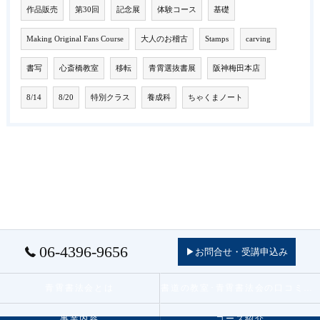
作品販売
第30回
記念展
体験コース
基礎
Making Original Fans Course
大人のお稽古
Stamps
carving
書写
心斎橋教室
移転
青霄選抜書展
阪神梅田本店
8/14
8/20
特別クラス
養成科
ちゃくまノート
06-4396-9656
▶お問合せ・受講申込み
青霄書法会とは
書道の教室･青霄書法会の口コミ情報
事業内容
コース紹介