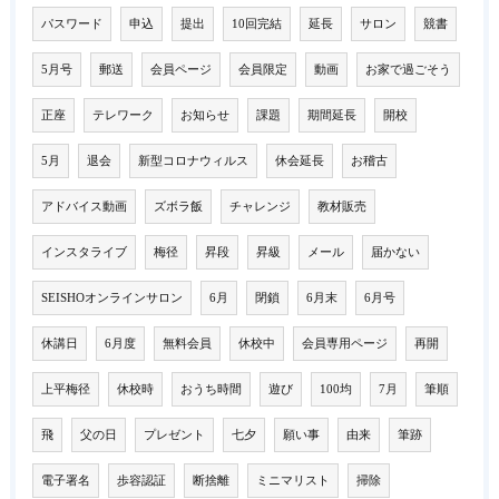
パスワード
申込
提出
10回完結
延長
サロン
競書
5月号
郵送
会員ページ
会員限定
動画
お家で過ごそう
正座
テレワーク
お知らせ
課題
期間延長
開校
5月
退会
新型コロナウィルス
休会延長
お稽古
アドバイス動画
ズボラ飯
チャレンジ
教材販売
インスタライブ
梅径
昇段
昇級
メール
届かない
SEISHOオンラインサロン
6月
閉鎖
6月末
6月号
休講日
6月度
無料会員
休校中
会員専用ページ
再開
上平梅径
休校時
おうち時間
遊び
100均
7月
筆順
飛
父の日
プレゼント
七夕
願い事
由来
筆跡
電子署名
歩容認証
断捨離
ミニマリスト
掃除