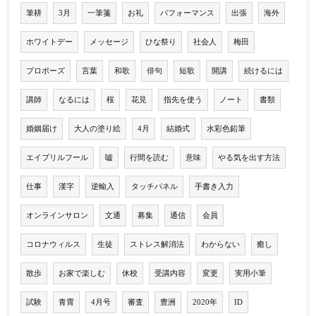
筆耕
3月
一筆箋
お礼
パフォーマンス
出張
海外
ホワイトデー
メッセージ
ひな祭り
社会人
梅田
プロポーズ
言葉
和歌
俳句
短歌
開講
続けるには
講師
なるには
桜
花見
指先を使う
ノート
書類
婚姻届け
大人の塗り絵
4月
結婚式
水彩色鉛筆
エイプリルフール
嘘
行間を読む
意味
やる気を出す方法
仕事
漢字
逆輸入
タッチパネル
手書き入力
オンラインサロン
文通
募集
通信
会員
コロナウィルス
生徒
ストレス解消法
わからない
癒し
散歩
お家で楽しむ
休校
受講内容
変更
実用小筆
試験
青霄
4月号
審査
豊洲
2020年
ID