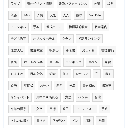
ライブ
海外イベント情報
書道パフォーマンス
休講
12月
入会
FAQ
子供
大阪
大人
趣味
YouTube
チャンネル
手本
養成コース
梅田駅前教室
教室案内
子ども教室
ホノルルホテル
クラブ
初詣ランキング
住吉大社
書道教室
駅チカ
命名書
おしゃれ
書道作品
販売
ボールペン字
習い事
ランキング
筆ペン
練習
おすすめ
日本文化
紹介
個人
レッスン
字
書く
姿勢
年賀状
お手本
新年
抱負
書き初め
書道家
海外イベント
集中力を高める
方法
ペン字
台湾
今年の漢字
一文字
目標
親子
アーティスト
手帳
きれいに書く
書き方
字が汚い
ペン
月謝
運筆