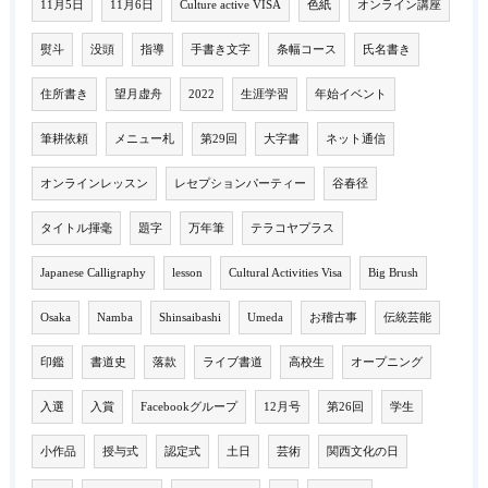
11月5日
11月6日
Culture active VISA
色紙
オンライン講座
熨斗
没頭
指導
手書き文字
条幅コース
氏名書き
住所書き
望月虚舟
2022
生涯学習
年始イベント
筆耕依頼
メニュー札
第29回
大字書
ネット通信
オンラインレッスン
レセプションパーティー
谷春径
タイトル揮毫
題字
万年筆
テラコヤプラス
Japanese Calligraphy
lesson
Cultural Activities Visa
Big Brush
Osaka
Namba
Shinsaibashi
Umeda
お稽古事
伝統芸能
印鑑
書道史
落款
ライブ書道
高校生
オープニング
入選
入賞
Facebookグループ
12月号
第26回
学生
小作品
授与式
認定式
土日
芸術
関西文化の日