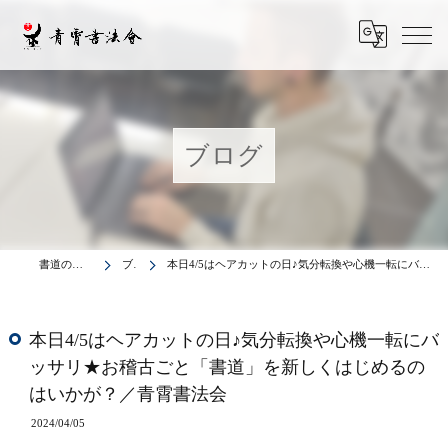
ブログ
書道の教室は青霄書法会
ブログ
本日4/5はヘアカットの日♪気分転換や心機一転にバッサリ★お稽古ごと「書道」を新しくはじめるのはいかが？／青霄書法会
本日4/5はヘアカットの日♪気分転換や心機一転にバ
ッサリ★お稽古ごと「書道」を新しくはじめるの
はいかが？／青霄書法会
2024/04/05