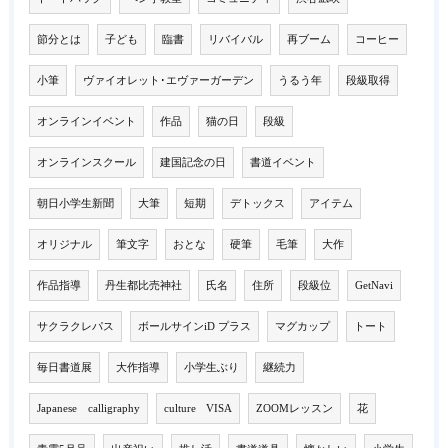
節分とは
子ども
臨書
リバイバル
再ブーム
コーヒー
小筆
ヴァイオレット･エヴァーガーデン
うるう年
段級取得
オンラインイベント
作品
猫の日
段級
オンラインスクール
建国記念の日
書道イベント
朝日小学生新聞
大筆
短期
デトックス
アイテム
オリジナル
筆文字
おとな
硬筆
毛筆
大作
作品指導
丹生都比売神社
氏名
住所
段級位
GetNavi
サクラクレパス
ボールサインiD プラス
マグカップ
トート
毎日書道展
大作指導
小学生ぶり
継続力
Japanese calligraphy
culture VISA
ZOOMレッスン
花