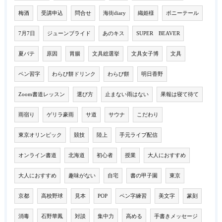
梅酒
受講申込
問合せ
海街diary
織姫様
ポニーテール
7月7日
ジューンブライド
あのキス
SUPER BEAVER
夏バテ
原因
胃腸
文具総選挙
文具女子博
文具
ペン習字
わらび餅ドリンク
わらび餅
明日香野
Zoom書道レッスン
選び方
止まない雨はない
果報は寝て待て
雨宿り
ゲリラ豪雨
サ道
サウナ
こだわり
東京オリンピック
競技
陸上
手元ライブ配信
オンライン書道
北海道
初心者
授業
大人におすすめ
大人におすすめ
趣味がない
自宅
書の甲子園
東京
京都
高校野球
見本
POP
ペン字練習
美文字
篆刻
消毒
石野華鳳
対談
集中力
高める
手書きメッセージ