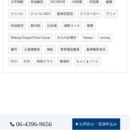
大字体験
作品解説
2023年9月
30回展
30回展
健康
クリパレ
クリパレ2023
阪神百貨店
クリエーター
アニメ
作品販売
第30回
記念展
体験コース
基礎
Making Original Fans Course
大人のお稽古
Stamps
carving
書写
心斎橋教室
移転
青霄選抜書展
阪神梅田本店
8/14
8/20
特別クラス
養成科
ちゃくまノート
06-4396-9656
▶お問合せ・受講申込み