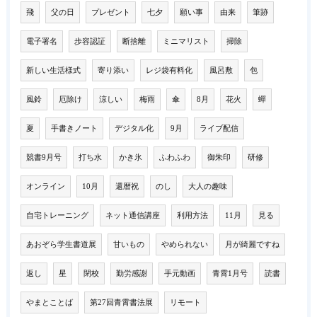
飛
父の日
プレゼント
七夕
願い事
由来
筆跡
電子署名
歩容認証
断捨離
ミニマリスト
掃除
新しい生活様式
寄り添い
レジ袋有料化
風呂敷
包
風鈴
厄除け
涼しい
梅雨
傘
8月
花火
蟬
夏
手書きノート
デジタル化
9月
ライブ配信
競書9月号
打ち水
かき氷
ふわふわ
御朱印
研修
オンライン
10月
還暦祝
のし
大人の趣味
自宅トレーニング
ネット通信講座
利用方法
11月
見る
あおぞら学生書道展
甘いもの
やめられない
月が綺麗ですね
返し
星
閉校
勤労感謝
手元動画
青霄1月号
読書
やまとことば
第27回青霄書法展
リモート