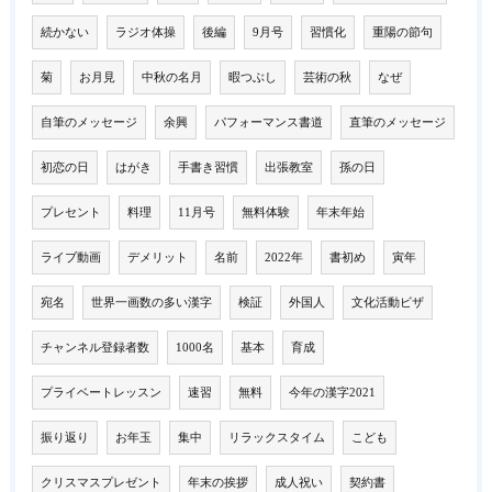
続かない
ラジオ体操
後編
9月号
習慣化
重陽の節句
菊
お月見
中秋の名月
暇つぶし
芸術の秋
なぜ
自筆のメッセージ
余興
パフォーマンス書道
直筆のメッセージ
初恋の日
はがき
手書き習慣
出張教室
孫の日
プレセント
料理
11月号
無料体験
年末年始
ライブ動画
デメリット
名前
2022年
書初め
寅年
宛名
世界一画数の多い漢字
検証
外国人
文化活動ビザ
チャンネル登録者数
1000名
基本
育成
プライベートレッスン
速習
無料
今年の漢字2021
振り返り
お年玉
集中
リラックスタイム
こども
クリスマスプレゼント
年末の挨拶
成人祝い
契約書