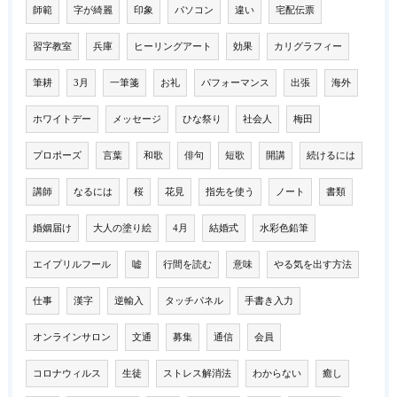
師範
字が綺麗
印象
パソコン
違い
宅配伝票
習字教室
兵庫
ヒーリングアート
効果
カリグラフィー
筆耕
3月
一筆箋
お礼
パフォーマンス
出張
海外
ホワイトデー
メッセージ
ひな祭り
社会人
梅田
プロポーズ
言葉
和歌
俳句
短歌
開講
続けるには
講師
なるには
桜
花見
指先を使う
ノート
書類
婚姻届け
大人の塗り絵
4月
結婚式
水彩色鉛筆
エイプリルフール
嘘
行間を読む
意味
やる気を出す方法
仕事
漢字
逆輸入
タッチパネル
手書き入力
オンラインサロン
文通
募集
通信
会員
コロナウィルス
生徒
ストレス解消法
わからない
癒し