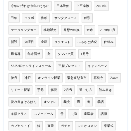
今年の汚れは今年のうちに
日本郵便
上平泰雅
2021年
丑年
コラボ
依頼
サンタクロース
種類
ケータリングカー
移動販売
発想の転換
米寿
2020年1月
新設
火曜日
企画
リクエスト
ふるさと納税
仕組み
帰省暮
年末調整
卵
タンパク質
1月号
SEISHOオンラインスクール
三脚プレゼント
キャンペーン
伊丹
神戸
オンライン授業
緊急事態宣言
再発令
Zoom
リモート授業
手元
解説
2月号
過ごし方
読み書き
読み書きそろばん
オシャレ
我慢
畳
春
季語
条幅クラス
スノードーム
雪
虫歯
歯医者
語源
カプセルトイ
妹
直筆
ガチャ
レミオロメン
卒業式