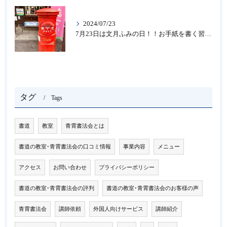
2024/07/23
7月23日は文月ふみの日！！お手紙を書く習慣を…★書道のお稽古なら大阪の書道教室「青霄書法会」
タグ
Tags
書道
教室
青霄書法会とは
書道の教室･青霄書法会の口コミ情報
事業内容
メニュー
アクセス
お問い合わせ
プライバシーポリシー
書道の教室･青霄書法会の評判
書道の教室･青霄書法会のお客様の声
青霄書法会
講師依頼
外国人向けサービス
講師紹介