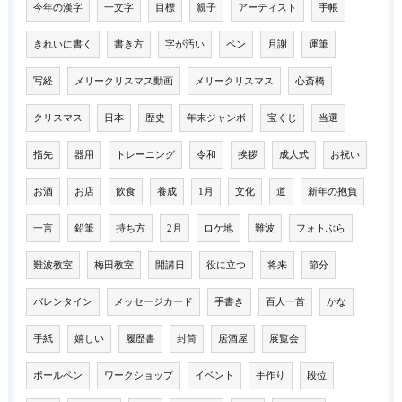
今年の漢字
一文字
目標
親子
アーティスト
手帳
きれいに書く
書き方
字が汚い
ペン
月謝
運筆
写経
メリークリスマス動画
メリークリスマス
心斎橋
クリスマス
日本
歴史
年末ジャンボ
宝くじ
当選
指先
器用
トレーニング
令和
挨拶
成人式
お祝い
お酒
お店
飲食
養成
1月
文化
道
新年の抱負
一言
鉛筆
持ち方
2月
ロケ地
難波
フォトぶら
難波教室
梅田教室
開講日
役に立つ
将来
節分
バレンタイン
メッセージカード
手書き
百人一首
かな
手紙
嬉しい
履歴書
封筒
居酒屋
展覧会
ボールペン
ワークショップ
イベント
手作り
段位