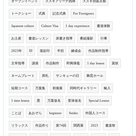
オープンイベント
スズキアリーナ西陣
スズキ自販京都
トークショー
式典
記念式典
For Foreigners
Japanese culture
Culture Visa
1 day experience
書道体験
お土産
書道レッスン
床書き指導
番組撮影
行事
2023年
印
落款印
半切
練成会
作品制作指導
主宰指導
講座
作品制作
即興揮毫
1 day lesson
賞状
ネームプレート
席札
サンキューの日
舞昆ホール
短期コース
万葉集
初個展
同時代ギャラリー
輸入
1 time lesson
墨
万葉仮名
変体仮名
Special Lesson
ことば
あおぞら
beginner
Seisho
外国人コース
リラックス
作品作り
第74回
関西展
2023
書楽祭