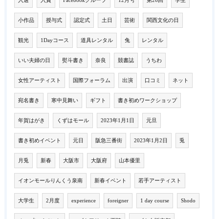
入選
入賞
Facebookグループ
12月号
第26回
学生
小作品
授与式
認定式
土日
芸術
関西文化の日
観光
1Dayコース
道具レンタル
兔
レンタル
いい夫婦の日
熨斗書き
奈良
競書誌
うちわ
女性アーティスト
国際フォーラム
出演
口コミ
ネット
宛名書き
寒中見舞い
ギフト
書き初めワークショップ
年賀はがき
くずはモール
2023年1月1日
元旦
書き初めイベント
元日
阪急三番街
2023年1月2日
兎
月兎
新春
大阪市
大阪府
山本優里
イオンモールりんくう泉南
新春イベント
若手アーティスト
大学生
2月度
experience
foreigner
1 day course
Shodo