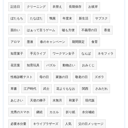
記念日
クリーニング
衣替え
長期保存
お彼岸
ぼたもち
たなぼた
鴨葱
年度末
新生活
サブスク
面白い
はぁって言うゲーム
嘘も方便
不義理の日
香道
アロマ
墨液
春のキャンペーン
期間限定
食育
知育菓子
手元ライブ
ワークマン女子
なんば
ネモフィラ
花言葉
知育玩具
パズル
動物占い
おみくじ
性格診断テスト
母の日
家族の日
敬老の日
ズボラ
草書
江戸時代
武士
花よりもなお
関西
さみだれ
あじさい
天使の梯子
水無月
和菓子
現代版
光秀のスマホ
継続
カエル
折り紙
水分補給
必要水分量
キウイブラザーズ
人気
父の日メッセージ