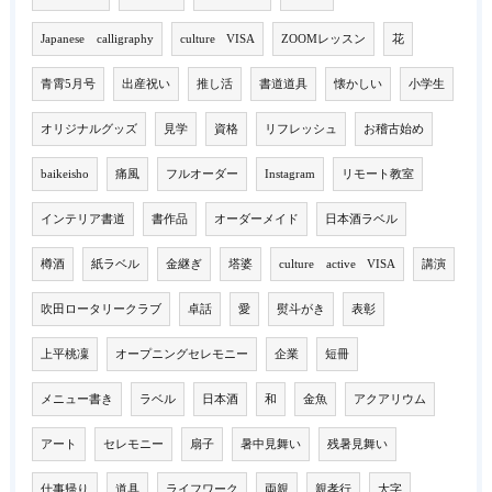
Japanese calligraphy
culture VISA
ZOOMレッスン
花
青霄5月号
出産祝い
推し活
書道道具
懐かしい
小学生
オリジナルグッズ
見学
資格
リフレッシュ
お稽古始め
baikeisho
痛風
フルオーダー
Instagram
リモート教室
インテリア書道
書作品
オーダーメイド
日本酒ラベル
樽酒
紙ラベル
金継ぎ
塔婆
culture active VISA
講演
吹田ロータリークラブ
卓話
愛
熨斗がき
表彰
上平桃凜
オープニングセレモニー
企業
短冊
メニュー書き
ラベル
日本酒
和
金魚
アクアリウム
アート
セレモニー
扇子
暑中見舞い
残暑見舞い
仕事帰り
道具
ライフワーク
両親
親孝行
大字