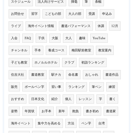
スケジュール
法人向けサービス
揮毫
筆
条幅
お問合せ
習字
こどもの部
大人の部
受講
申込み
ライブ
海外イベント情報
書道パフォーマンス
休講
12月
入会
FAQ
子供
大阪
大人
趣味
YouTube
チャンネル
手本
養成コース
梅田駅前教室
教室案内
子ども教室
ホノルルホテル
クラブ
初詣ランキング
住吉大社
書道教室
駅チカ
命名書
おしゃれ
書道作品
販売
ボールペン字
習い事
ランキング
筆ペン
練習
おすすめ
日本文化
紹介
個人
レッスン
字
書く
姿勢
年賀状
お手本
新年
抱負
書き初め
書道家
海外イベント
集中力を高める
方法
ペン字
台湾