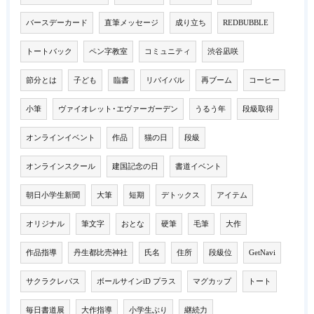
バースデーカード
直筆メッセージ
成り立ち
REDBUBBLE
トートバック
ペン字教室
コミュニティ
渋谷凪咲
節分とは
子ども
臨書
リバイバル
再ブーム
コーヒー
小筆
ヴァイオレット･エヴァーガーデン
うるう年
段級取得
オンラインイベント
作品
猫の日
段級
オンラインスクール
建国記念の日
書道イベント
朝日小学生新聞
大筆
短期
デトックス
アイテム
オリジナル
筆文字
おとな
硬筆
毛筆
大作
作品指導
丹生都比売神社
氏名
住所
段級位
GetNavi
サクラクレパス
ボールサインiD プラス
マグカップ
トート
毎日書道展
大作指導
小学生ぶり
継続力