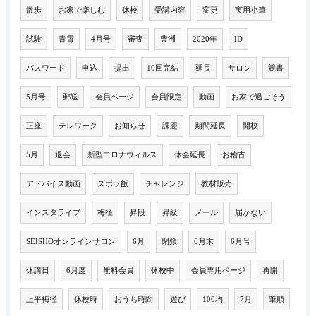
散歩
お家で楽しむ
休校
受講内容
変更
実用小筆
試験
青霄
4月号
審査
豊洲
2020年
ID
パスワード
申込
提出
10回完結
延長
サロン
競書
5月号
郵送
会員ページ
会員限定
動画
お家で過ごそう
正座
テレワーク
お知らせ
課題
期間延長
開校
5月
退会
新型コロナウィルス
休会延長
お稽古
アドバイス動画
ズボラ飯
チャレンジ
教材販売
インスタライブ
梅径
昇段
昇級
メール
届かない
SEISHOオンラインサロン
6月
閉鎖
6月末
6月号
休講日
6月度
無料会員
休校中
会員専用ページ
再開
上平梅径
休校時
おうち時間
遊び
100均
7月
筆順