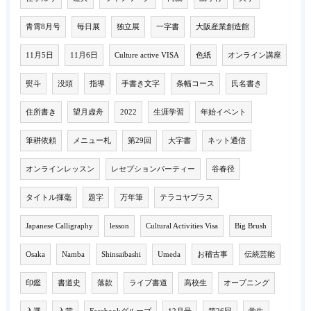
青霄8月号
毎日展
独立展
一字書
大阪産業創造館
11月5日
11月6日
Culture active VISA
色紙
オンライン講座
熨斗
没頭
指導
手書き文字
条幅コース
氏名書き
住所書き
望月虚舟
2022
生涯学習
年始イベント
筆耕依頼
メニュー札
第29回
大字書
ネット通信
オンラインレッスン
レセプションパーティー
谷春径
タイトル揮毫
題字
万年筆
テラコヤプラス
Japanese Calligraphy
lesson
Cultural Activities Visa
Big Brush
Osaka
Namba
Shinsaibashi
Umeda
お稽古事
伝統芸能
印鑑
書道史
落款
ライブ書道
高校生
オープニング