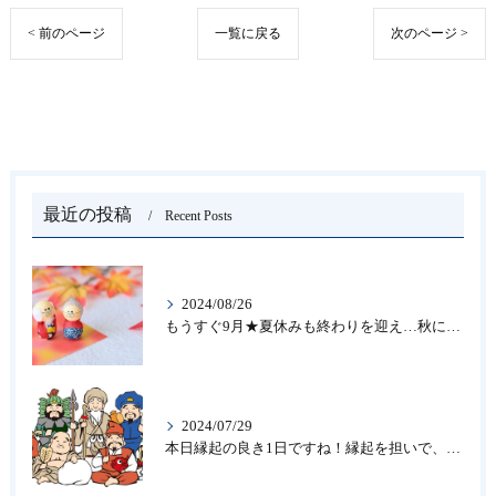
< 前のページ
一覧に戻る
次のページ >
最近の投稿
Recent Posts
2024/08/26
もうすぐ9月★夏休みも終わりを迎え…秋になったら新しいことを始めよう♪大人の趣味に書道なら青霄書法会へ！
2024/07/29
本日縁起の良き1日ですね！縁起を担いで、新しいことをはじめる♪大人の趣味に書道なら「青霄書法会」