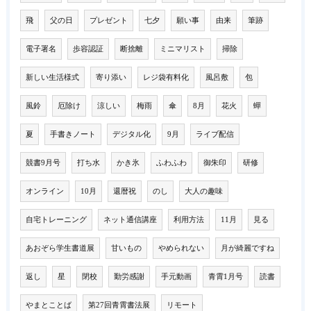
飛
父の日
プレゼント
七夕
願い事
由来
筆跡
電子署名
歩容認証
断捨離
ミニマリスト
掃除
新しい生活様式
寄り添い
レジ袋有料化
風呂敷
包
風鈴
厄除け
涼しい
梅雨
傘
8月
花火
蟬
夏
手書きノート
デジタル化
9月
ライブ配信
競書9月号
打ち水
かき氷
ふわふわ
御朱印
研修
オンライン
10月
還暦祝
のし
大人の趣味
自宅トレーニング
ネット通信講座
利用方法
11月
見る
あおぞら学生書道展
甘いもの
やめられない
月が綺麗ですね
返し
星
閉校
勤労感謝
手元動画
青霄1月号
読書
やまとことば
第27回青霄書法展
リモート