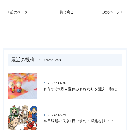
< 前のページ
一覧に戻る
次のページ >
最近の投稿
Recent Posts
2024/08/26
もうすぐ9月★夏休みも終わりを迎え…秋になったら新しいことを始めよう♪大人の趣味に書道なら青霄書法会へ！
2024/07/29
本日縁起の良き1日ですね！縁起を担いで、新しいことをはじめる♪大人の趣味に書道なら「青霄書法会」