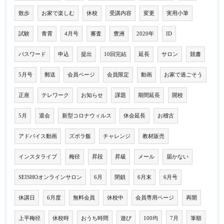
散歩
お家で楽しむ
休校
受講内容
変更
実用小筆
試験
青霄
4月号
審査
豊洲
2020年
ID
パスワード
申込
提出
10回完結
延長
サロン
競書
5月号
郵送
会員ページ
会員限定
動画
お家で過ごそう
正座
テレワーク
お知らせ
課題
期間延長
開校
5月
退会
新型コロナウィルス
休会延長
お稽古
アドバイス動画
ズボラ飯
チャレンジ
教材販売
インスタライブ
梅径
昇段
昇級
メール
届かない
SEISHOオンラインサロン
6月
閉鎖
6月末
6月号
休講日
6月度
無料会員
休校中
会員専用ページ
再開
上平梅径
休校時
おうち時間
遊び
100均
7月
筆順