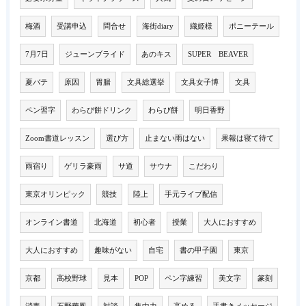
梅酒
受講申込
問合せ
海街diary
織姫様
ポニーテール
7月7日
ジューンブライド
あのキス
SUPER BEAVER
夏バテ
原因
胃腸
文具総選挙
文具女子博
文具
ペン習字
わらび餅ドリンク
わらび餅
明日香野
Zoom書道レッスン
選び方
止まない雨はない
果報は寝て待て
雨宿り
ゲリラ豪雨
サ道
サウナ
こだわり
東京オリンピック
競技
陸上
手元ライブ配信
オンライン書道
北海道
初心者
授業
大人におすすめ
大人におすすめ
趣味がない
自宅
書の甲子園
東京
京都
高校野球
見本
POP
ペン字練習
美文字
篆刻