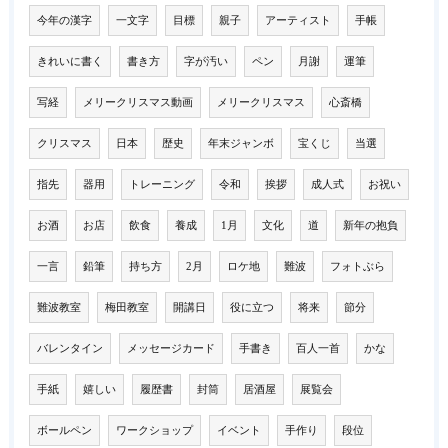
今年の漢字
一文字
目標
親子
アーティスト
手帳
きれいに書く
書き方
字が汚い
ペン
月謝
運筆
写経
メリークリスマス動画
メリークリスマス
心斎橋
クリスマス
日本
歴史
年末ジャンボ
宝くじ
当選
指先
器用
トレーニング
令和
挨拶
成人式
お祝い
お酒
お店
飲食
養成
1月
文化
道
新年の抱負
一言
鉛筆
持ち方
2月
ロケ地
難波
フォトぶら
難波教室
梅田教室
開講日
役に立つ
将来
節分
バレンタイン
メッセージカード
手書き
百人一首
かな
手紙
嬉しい
履歴書
封筒
居酒屋
展覧会
ボールペン
ワークショップ
イベント
手作り
段位