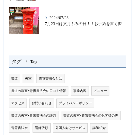
2024/07/23
7月23日は文月ふみの日！！お手紙を書く習慣を…★書道のお稽古なら大阪の書道教室「青霄書法会」
タグ
Tags
書道
教室
青霄書法会とは
書道の教室･青霄書法会の口コミ情報
事業内容
メニュー
アクセス
お問い合わせ
プライバシーポリシー
書道の教室･青霄書法会の評判
書道の教室･青霄書法会のお客様の声
青霄書法会
講師依頼
外国人向けサービス
講師紹介