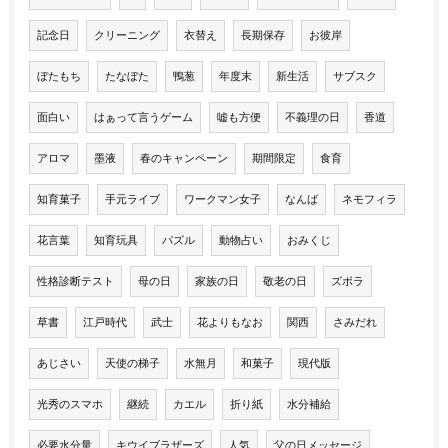
記念日
クリーニング
衣替え
長期保存
お彼岸
ぼたもち
たなぼた
鴨葱
年度末
新生活
サブスク
面白い
はぁって言うゲーム
嘘も方便
不義理の日
香道
アロマ
墨液
春のキャンペーン
期間限定
食育
知育菓子
手元ライブ
ワークマン女子
なんば
ネモフィラ
花言葉
知育玩具
パズル
動物占い
おみくじ
性格診断テスト
母の日
家族の日
敬老の日
ズボラ
草書
江戸時代
武士
花よりもなお
関西
さみだれ
あじさい
天使の梯子
水無月
和菓子
現代版
光秀のスマホ
継続
カエル
折り紙
水分補給
必要水分量
キウイブラザーズ
人気
父の日メッセージ