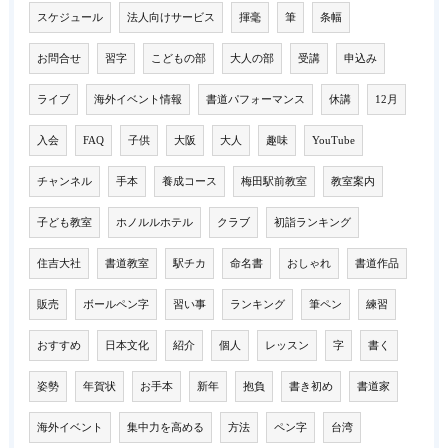
スケジュール
法人向けサービス
揮毫
筆
条幅
お問合せ
習字
こどもの部
大人の部
受講
申込み
ライブ
海外イベント情報
書道パフォーマンス
休講
12月
入会
FAQ
子供
大阪
大人
趣味
YouTube
チャンネル
手本
養成コース
梅田駅前教室
教室案内
子ども教室
ホノルルホテル
クラブ
初詣ランキング
住吉大社
書道教室
駅チカ
命名書
おしゃれ
書道作品
販売
ボールペン字
習い事
ランキング
筆ペン
練習
おすすめ
日本文化
紹介
個人
レッスン
字
書く
姿勢
年賀状
お手本
新年
抱負
書き初め
書道家
海外イベント
集中力を高める
方法
ペン字
台湾