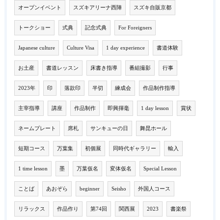
オープンイベント
スズキアリーナ西陣
スズキ自販京都
トークショー
式典
記念式典
For Foreigners
Japanese culture
Culture Visa
1 day experience
書道体験
お土産
書道レッスン
床書き指導
番組撮影
行事
2023年
印
落款印
半切
練成会
作品制作指導
主宰指導
講座
作品制作
即興揮毫
1 day lesson
賞状
ネームプレート
席札
サンキューの日
舞昆ホール
短期コース
万葉集
初個展
同時代ギャラリー
輸入
1 time lesson
墨
万葉仮名
変体仮名
Special Lesson
ことば
あおぞら
beginner
Seisho
外国人コース
リラックス
作品作り
第74回
関西展
2023
書楽祭