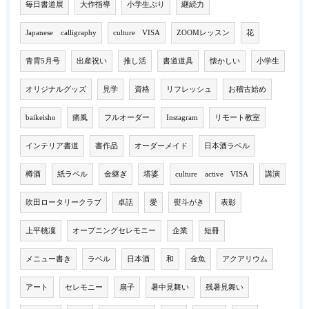
毎日書道展
大作指導
小学生ぶり
継続力
Japanese calligraphy
culture VISA
ZOOMレッスン
花
青霄5月号
出産祝い
推し活
書道道具
懐かしい
小学生
オリジナルグッズ
見学
資格
リフレッシュ
お稽古始め
baikeisho
痛風
フルオーダー
Instagram
リモート教室
インテリア書道
書作品
オーダーメイド
日本酒ラベル
樽酒
紙ラベル
金継ぎ
塔婆
culture active VISA
講演
吹田ロータリークラブ
卓話
愛
熨斗がき
表彰
上平桃凜
オープニングセレモニー
企業
短冊
メニュー書き
ラベル
日本酒
和
金魚
アクアリウム
アート
セレモニー
扇子
暑中見舞い
残暑見舞い