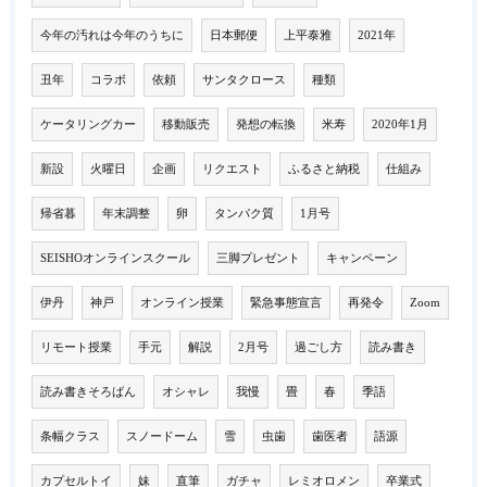
今年の汚れは今年のうちに
日本郵便
上平泰雅
2021年
丑年
コラボ
依頼
サンタクロース
種類
ケータリングカー
移動販売
発想の転換
米寿
2020年1月
新設
火曜日
企画
リクエスト
ふるさと納税
仕組み
帰省暮
年末調整
卵
タンパク質
1月号
SEISHOオンラインスクール
三脚プレゼント
キャンペーン
伊丹
神戸
オンライン授業
緊急事態宣言
再発令
Zoom
リモート授業
手元
解説
2月号
過ごし方
読み書き
読み書きそろばん
オシャレ
我慢
畳
春
季語
条幅クラス
スノードーム
雪
虫歯
歯医者
語源
カプセルトイ
妹
直筆
ガチャ
レミオロメン
卒業式