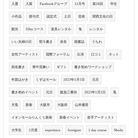
入選
入賞
Facebookグループ
12月号
第26回
学生
小作品
授与式
認定式
土日
芸術
関西文化の日
観光
1Dayコース
道具レンタル
兔
レンタル
いい夫婦の日
熨斗書き
奈良
競書誌
うちわ
女性アーティスト
国際フォーラム
出演
口コミ
ネット
宛名書き
寒中見舞い
ギフト
書き初めワークショップ
年賀はがき
くずはモール
2023年1月1日
元旦
書き初めイベント
元日
阪急三番街
2023年1月2日
兎
月兎
新春
大阪市
大阪府
山本優里
イオンモールりんくう泉南
新春イベント
若手アーティスト
大学生
2月度
experience
foreigner
1 day course
Shodo