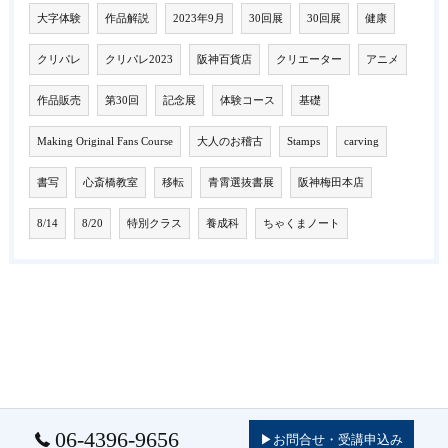
大字体験
作品解説
2023年9月
30回展
30回展
健康
クリパレ
クリパレ2023
阪神百貨店
クリエーター
アニメ
作品販売
第30回
記念展
体験コース
基礎
Making Original Fans Course
大人のお稽古
Stamps
carving
書写
心斎橋教室
移転
青霄選抜書展
阪神梅田本店
8/14
8/20
特別クラス
養成科
ちゃくまノート
06-4396-9656
▶お問合せ・受講申込み