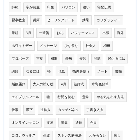
師範
字が綺麗
印象
パソコン
違い
宅配伝票
習字教室
兵庫
ヒーリングアート
効果
カリグラフィー
筆耕
3月
一筆箋
お礼
パフォーマンス
出張
海外
ホワイトデー
メッセージ
ひな祭り
社会人
梅田
プロポーズ
言葉
和歌
俳句
短歌
開講
続けるには
講師
なるには
桜
花見
指先を使う
ノート
書類
婚姻届け
大人の塗り絵
4月
結婚式
水彩色鉛筆
エイプリルフール
嘘
行間を読む
意味
やる気を出す方法
仕事
漢字
逆輸入
タッチパネル
手書き入力
オンラインサロン
文通
募集
通信
会員
コロナウィルス
生徒
ストレス解消法
わからない
癒し