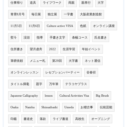
仕事帰り
道具
ライフワーク
両親
親孝行
大字
青霄8月号
毎日展
独立展
一字書
大阪産業創造館
11月5日
11月6日
Culture active VISA
色紙
オンライン講座
熨斗
没頭
指導
手書き文字
条幅コース
氏名書き
住所書き
望月虚舟
2022
生涯学習
年始イベント
筆耕依頼
メニュー札
第29回
大字書
ネット通信
オンラインレッスン
レセプションパーティー
谷春径
タイトル揮毫
題字
万年筆
テラコヤプラス
Japanese Calligraphy
lesson
Cultural Activities Visa
Big Brush
Osaka
Namba
Shinsaibashi
Umeda
お稽古事
伝統芸能
印鑑
書道史
落款
ライブ書道
高校生
オープニング