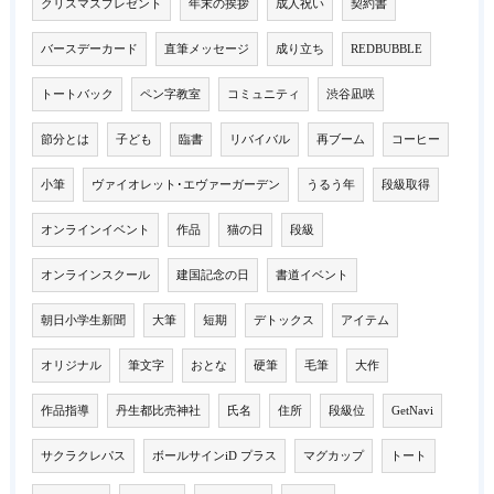
クリスマスプレゼント
年末の挨拶
成人祝い
契約書
バースデーカード
直筆メッセージ
成り立ち
REDBUBBLE
トートバック
ペン字教室
コミュニティ
渋谷凪咲
節分とは
子ども
臨書
リバイバル
再ブーム
コーヒー
小筆
ヴァイオレット･エヴァーガーデン
うるう年
段級取得
オンラインイベント
作品
猫の日
段級
オンラインスクール
建国記念の日
書道イベント
朝日小学生新聞
大筆
短期
デトックス
アイテム
オリジナル
筆文字
おとな
硬筆
毛筆
大作
作品指導
丹生都比売神社
氏名
住所
段級位
GetNavi
サクラクレパス
ボールサインiD プラス
マグカップ
トート