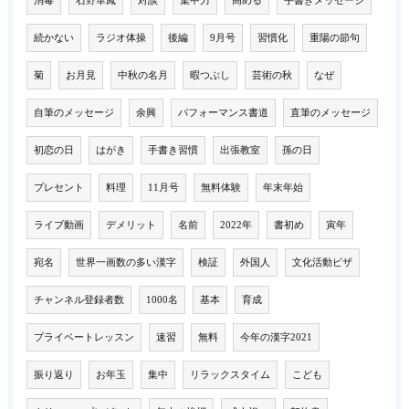
消毒
石野華鳳
対談
集中力
高める
手書きメッセージ
続かない
ラジオ体操
後編
9月号
習慣化
重陽の節句
菊
お月見
中秋の名月
暇つぶし
芸術の秋
なぜ
自筆のメッセージ
余興
パフォーマンス書道
直筆のメッセージ
初恋の日
はがき
手書き習慣
出張教室
孫の日
プレセント
料理
11月号
無料体験
年末年始
ライブ動画
デメリット
名前
2022年
書初め
寅年
宛名
世界一画数の多い漢字
検証
外国人
文化活動ビザ
チャンネル登録者数
1000名
基本
育成
プライベートレッスン
速習
無料
今年の漢字2021
振り返り
お年玉
集中
リラックスタイム
こども