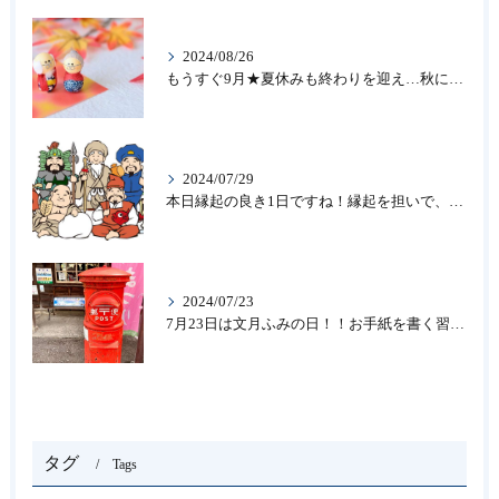
2024/08/26
もうすぐ9月★夏休みも終わりを迎え…秋になったら新しいことを始めよう♪大人の趣味に書道なら青霄書法会へ！
2024/07/29
本日縁起の良き1日ですね！縁起を担いで、新しいことをはじめる♪大人の趣味に書道なら「青霄書法会」
2024/07/23
7月23日は文月ふみの日！！お手紙を書く習慣を…★書道のお稽古なら大阪の書道教室「青霄書法会」
タグ
Tags