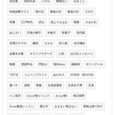
花言葉
知育玩具
パズル
動物占い
おみくじ
性格診断テスト
母の日
家族の日
敬老の日
ズボラ
草書
江戸時代
武士
花よりもなお
関西
さみだれ
あじさい
天使の梯子
水無月
和菓子
現代版
光秀のスマホ
継続
カエル
折り紙
水分補給
必要水分量
キウイブラザーズ
人気
父の日メッセージ
梅酒
受講申込
問合せ
海街diary
織姫様
ポニーテール
7月7日
ジューンブライド
あのキス
SUPER BEAVER
夏バテ
原因
胃腸
文具総選挙
文具女子博
文具
ペン習字
わらび餅ドリンク
わらび餅
明日香野
Zoom書道レッスン
選び方
止まない雨はない
果報は寝て待て