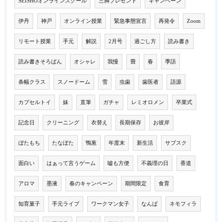
SEISHOオンラインスクール
三脚プレゼント
キャンペーン
伊丹
神戸
オンライン授業
緊急事態宣言
再発令
Zoom
リモート授業
手元
解説
2月号
過ごし方
読み書き
読み書きそろばん
オシャレ
我慢
畳
春
季語
条幅クラス
スノードーム
雪
虫歯
歯医者
語源
カプセルトイ
妹
直筆
ガチャ
レミオロメン
卒業式
記念日
クリーニング
衣替え
長期保存
お彼岸
ぼたもち
たなぼた
鴨葱
年度末
新生活
サブスク
面白い
はぁって言うゲーム
嘘も方便
不義理の日
香道
アロマ
墨液
春のキャンペーン
期間限定
食育
知育菓子
手元ライブ
ワークマン女子
なんば
ネモフィラ