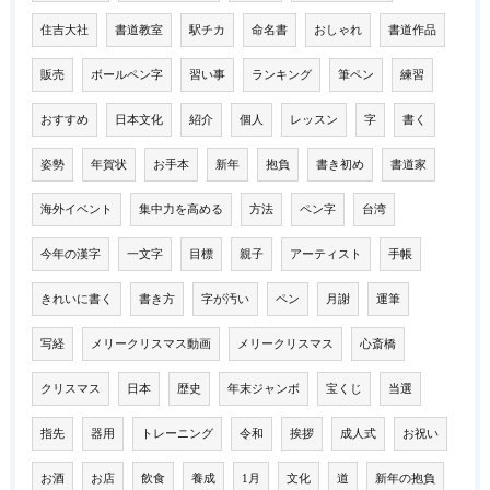
住吉大社
書道教室
駅チカ
命名書
おしゃれ
書道作品
販売
ボールペン字
習い事
ランキング
筆ペン
練習
おすすめ
日本文化
紹介
個人
レッスン
字
書く
姿勢
年賀状
お手本
新年
抱負
書き初め
書道家
海外イベント
集中力を高める
方法
ペン字
台湾
今年の漢字
一文字
目標
親子
アーティスト
手帳
きれいに書く
書き方
字が汚い
ペン
月謝
運筆
写経
メリークリスマス動画
メリークリスマス
心斎橋
クリスマス
日本
歴史
年末ジャンボ
宝くじ
当選
指先
器用
トレーニング
令和
挨拶
成人式
お祝い
お酒
お店
飲食
養成
1月
文化
道
新年の抱負