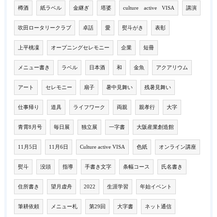
樽酒
紙ラベル
金継ぎ
塔婆
culture active VISA
講演
吹田ロータリークラブ
卓話
愛
熨斗がき
表彰
上平桃凜
オープニングセレモニー
企業
短冊
メニュー書き
ラベル
日本酒
和
金魚
アクアリウム
アート
セレモニー
扇子
暑中見舞い
残暑見舞い
仕事帰り
道具
ライフワーク
両親
親孝行
大字
青霄8月号
毎日展
独立展
一字書
大阪産業創造館
11月5日
11月6日
Culture active VISA
色紙
オンライン講座
熨斗
没頭
指導
手書き文字
条幅コース
氏名書き
住所書き
望月虚舟
2022
生涯学習
年始イベント
筆耕依頼
メニュー札
第29回
大字書
ネット通信