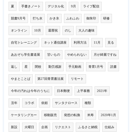
夏
手書きノート
デジタル化
9月
ライブ配信
競書9月号
打ち水
かき氷
ふわふわ
御朱印
研修
オンライン
10月
還暦祝
のし
大人の趣味
自宅トレーニング
ネット通信講座
利用方法
11月
見る
あおぞら学生書道展
甘いもの
やめられない
月が綺麗ですね
返し
星
閉校
勤労感謝
手元動画
青霄1月号
読書
やまとことば
第27回青霄書法展
リモート
今年の汚れは今年のうちに
日本郵便
上平泰雅
2021年
丑年
コラボ
依頼
サンタクロース
種類
ケータリングカー
移動販売
発想の転換
米寿
2020年1月
新設
火曜日
企画
リクエスト
ふるさと納税
仕組み