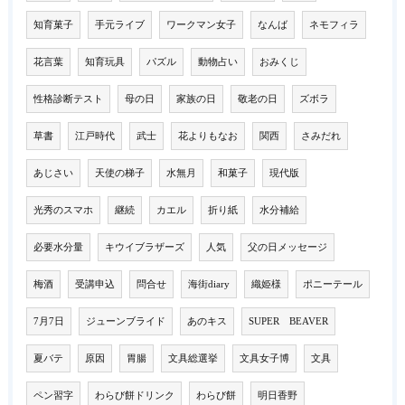
知育菓子
手元ライブ
ワークマン女子
なんば
ネモフィラ
花言葉
知育玩具
パズル
動物占い
おみくじ
性格診断テスト
母の日
家族の日
敬老の日
ズボラ
草書
江戸時代
武士
花よりもなお
関西
さみだれ
あじさい
天使の梯子
水無月
和菓子
現代版
光秀のスマホ
継続
カエル
折り紙
水分補給
必要水分量
キウイブラザーズ
人気
父の日メッセージ
梅酒
受講申込
問合せ
海街diary
織姫様
ポニーテール
7月7日
ジューンブライド
あのキス
SUPER BEAVER
夏バテ
原因
胃腸
文具総選挙
文具女子博
文具
ペン習字
わらび餅ドリンク
わらび餅
明日香野