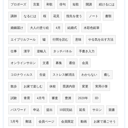
プロポーズ
言葉
和歌
俳句
短歌
開講
続けるには
講師
なるには
桜
花見
指先を使う
ノート
書類
婚姻届け
大人の塗り絵
4月
結婚式
水彩色鉛筆
エイプリルフール
嘘
行間を読む
意味
やる気を出す方法
仕事
漢字
逆輸入
タッチパネル
手書き入力
オンラインサロン
文通
募集
通信
会員
コロナウィルス
生徒
ストレス解消法
わからない
癒し
散歩
お家で楽しむ
休校
受講内容
変更
実用小筆
試験
青霄
4月号
審査
豊洲
2020年
ID
パスワード
申込
提出
10回完結
延長
サロン
競書
5月号
郵送
会員ページ
会員限定
動画
お家で過ごそう