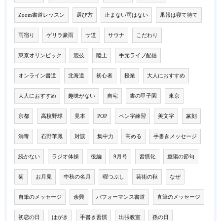
Zoom書道レッスン
選び方
止まない雨はない
果報は寝て待て
雨宿り
ゲリラ豪雨
サ道
サウナ
こだわり
東京オリンピック
競技
陸上
手元ライブ配信
オンライン書道
北海道
初心者
授業
大人におすすめ
大人におすすめ
趣味がない
自宅
書の甲子園
東京
京都
高校野球
見本
POP
ペン字練習
美文字
篆刻
消毒
石野華鳳
対談
集中力
高める
手書きメッセージ
続かない
ラジオ体操
後編
9月号
習慣化
重陽の節句
菊
お月見
中秋の名月
暇つぶし
芸術の秋
なぜ
自筆のメッセージ
余興
パフォーマンス書道
直筆のメッセージ
初恋の日
はがき
手書き習慣
出張教室
孫の日