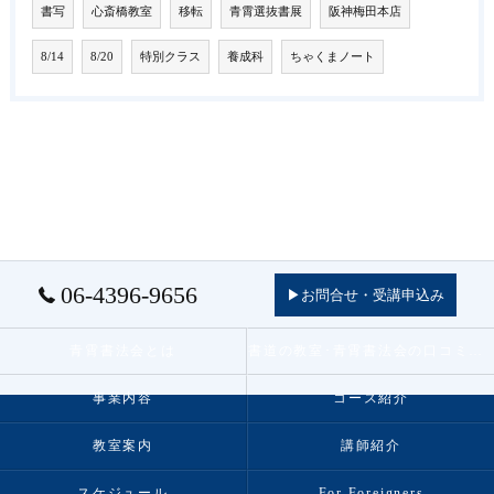
書写
心斎橋教室
移転
青霄選抜書展
阪神梅田本店
8/14
8/20
特別クラス
養成科
ちゃくまノート
06-4396-9656
▶お問合せ・受講申込み
青霄書法会とは
書道の教室･青霄書法会の口コミ情報
事業内容
コース紹介
教室案内
講師紹介
スケジュール
For Foreigners