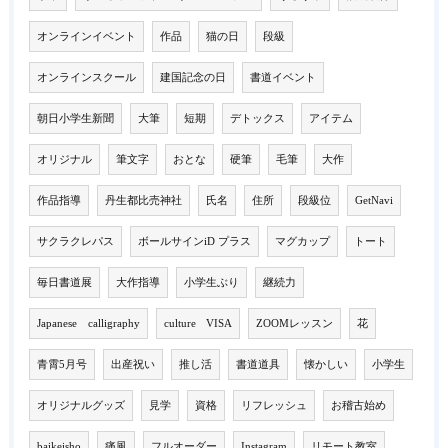
オンラインイベント
作品
猫の日
段級
オンラインスクール
建国記念の日
書道イベント
朝日小学生新聞
大筆
短期
デトックス
アイテム
オリジナル
筆文字
おとな
硬筆
毛筆
大作
作品指導
丹生都比売神社
氏名
住所
段級位
GetNavi
サクラクレパス
ボールサインiD プラス
マグカップ
トート
毎日書道展
大作指導
小学生ぶり
継続力
Japanese calligraphy
culture VISA
ZOOMレッスン
花
青霄5月号
出産祝い
推し活
書道道具
懐かしい
小学生
オリジナルグッズ
見学
資格
リフレッシュ
お稽古始め
baikeisho
痛風
フルオーダー
Instagram
リモート教室