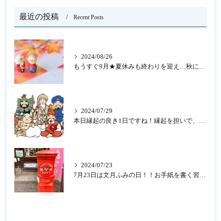
最近の投稿
Recent Posts
2024/08/26
もうすぐ9月★夏休みも終わりを迎え…秋になったら新しいことを始めよう♪大人の趣味に書道なら青霄書法会へ！
2024/07/29
本日縁起の良き1日ですね！縁起を担いで、新しいことをはじめる♪大人の趣味に書道なら「青霄書法会」
2024/07/23
7月23日は文月ふみの日！！お手紙を書く習慣を…★書道のお稽古なら大阪の書道教室「青霄書法会」