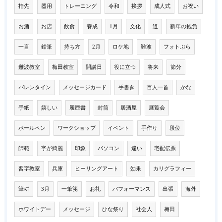
指先
器用
トレーニング
令和
挨拶
成人式
お祝い
お酒
お店
飲食
養成
1月
文化
道
新年の抱負
一言
鉛筆
持ち方
2月
ロケ地
難波
フォトぶら
難波教室
梅田教室
開講日
役に立つ
将来
節分
バレンタイン
メッセージカード
手書き
百人一首
かな
手紙
嬉しい
履歴書
封筒
居酒屋
展覧会
ボールペン
ワークショップ
イベント
手作り
段位
師範
字が綺麗
印象
パソコン
違い
宅配伝票
習字教室
兵庫
ヒーリングアート
効果
カリグラフィー
筆耕
3月
一筆箋
お礼
パフォーマンス
出張
海外
ホワイトデー
メッセージ
ひな祭り
社会人
梅田