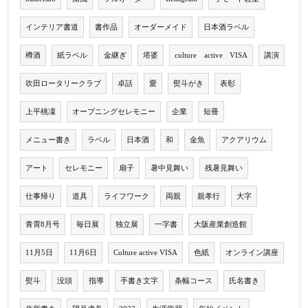
インテリア書道
書作品
オーダーメイド
日本酒ラベル
樽酒
紙ラベル
金継ぎ
塔婆
culture active VISA
講演
吹田ロータリークラブ
卓話
愛
熨斗がき
表彰
上平桃凜
オープニングセレモニー
企業
短冊
メニュー書き
ラベル
日本酒
和
金魚
アクアリウム
アート
セレモニー
扇子
暑中見舞い
残暑見舞い
仕事帰り
道具
ライフワーク
両親
親孝行
大字
青霄8月号
毎日展
独立展
一字書
大阪産業創造館
11月5日
11月6日
Culture active VISA
色紙
オンライン講座
熨斗
没頭
指導
手書き文字
条幅コース
氏名書き