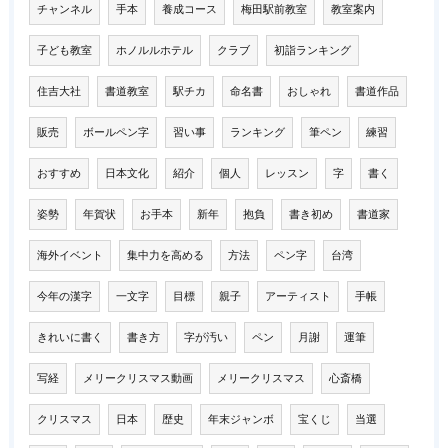
チャンネル
手本
養成コース
梅田駅前教室
教室案内
子ども教室
ホノルルホテル
クラブ
初詣ランキング
住吉大社
書道教室
駅チカ
命名書
おしゃれ
書道作品
販売
ボールペン字
習い事
ランキング
筆ペン
練習
おすすめ
日本文化
紹介
個人
レッスン
字
書く
姿勢
年賀状
お手本
新年
抱負
書き初め
書道家
海外イベント
集中力を高める
方法
ペン字
台湾
今年の漢字
一文字
目標
親子
アーティスト
手帳
きれいに書く
書き方
字が汚い
ペン
月謝
運筆
写経
メリークリスマス動画
メリークリスマス
心斎橋
クリスマス
日本
歴史
年末ジャンボ
宝くじ
当選