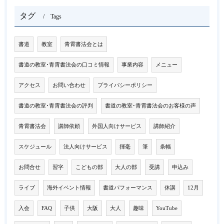
タグ
Tags
書道
教室
青霄書法会とは
書道の教室･青霄書法会の口コミ情報
事業内容
メニュー
アクセス
お問い合わせ
プライバシーポリシー
書道の教室･青霄書法会の評判
書道の教室･青霄書法会のお客様の声
青霄書法会
講師依頼
外国人向けサービス
講師紹介
スケジュール
法人向けサービス
揮毫
筆
条幅
お問合せ
習字
こどもの部
大人の部
受講
申込み
ライブ
海外イベント情報
書道パフォーマンス
休講
12月
入会
FAQ
子供
大阪
大人
趣味
YouTube