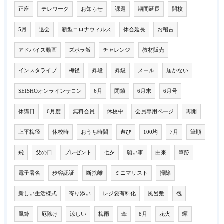
正座
テレワーク
お知らせ
課題
期間延長
開校
5月
退会
新型コロナウィルス
休会延長
お稽古
アドバイス動画
ズボラ飯
チャレンジ
教材販売
インスタライブ
梅径
昇段
昇級
メール
届かない
SEISHOオンラインサロン
6月
閉鎖
6月末
6月号
休講日
6月度
無料会員
休校中
会員専用ページ
再開
上平梅径
休校時
おうち時間
遊び
100均
7月
筆順
飛
父の日
プレゼント
七夕
願い事
由来
筆跡
電子署名
歩容認証
断捨離
ミニマリスト
掃除
新しい生活様式
寄り添い
レジ袋有料化
風呂敷
包
風鈴
厄除け
涼しい
梅雨
傘
8月
花火
蟬