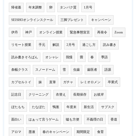
帰省暮
年末調整
卵
タンパク質
1月号
SEISHOオンラインスクール
三脚プレゼント
キャンペーン
伊丹
神戸
オンライン授業
緊急事態宣言
再発令
Zoom
リモート授業
手元
解説
2月号
過ごし方
読み書き
読み書きそろばん
オシャレ
我慢
畳
春
季語
条幅クラス
スノードーム
雪
虫歯
歯医者
語源
カプセルトイ
妹
直筆
ガチャ
レミオロメン
卒業式
記念日
クリーニング
衣替え
長期保存
お彼岸
ぼたもち
たなぼた
鴨葱
年度末
新生活
サブスク
面白い
はぁって言うゲーム
嘘も方便
不義理の日
香道
アロマ
墨液
春のキャンペーン
期間限定
食育