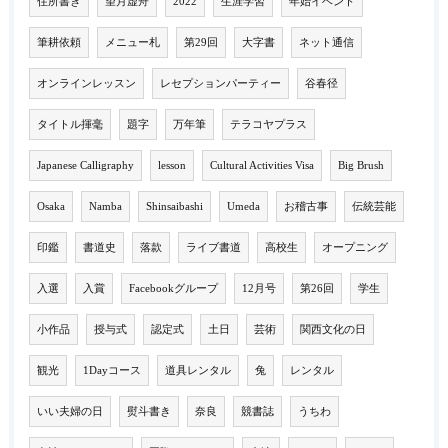
住所書き
望月虚舟
2022
生涯学習
年始イベント
筆耕依頼
メニュー札
第29回
大字書
ネット通信
オンラインレッスン
レセプションパーティー
谷春径
タイトル揮毫
題字
万年筆
テラコヤプラス
Japanese Calligraphy
lesson
Cultural Activities Visa
Big Brush
Osaka
Namba
Shinsaibashi
Umeda
お稽古事
伝統芸能
印鑑
書道史
落款
ライブ書道
高校生
オープニング
入選
入賞
Facebookグループ
12月号
第26回
学生
小作品
授与式
認定式
土日
芸術
関西文化の日
観光
1Dayコース
道具レンタル
兔
レンタル
いい夫婦の日
熨斗書き
奈良
競書誌
うちわ