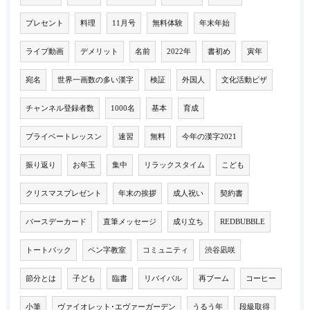
プレセント
料理
11月号
無料体験
年末年始
ライブ動画
デメリット
名前
2022年
書初め
寅年
宛名
世界一画数の多い漢字
検証
外国人
文化活動ビザ
チャンネル登録者数
1000名
基本
育成
プライベートレッスン
速習
無料
今年の漢字2021
振り返り
お年玉
集中
リラックスタイム
こども
クリスマスプレゼント
年末の挨拶
成人祝い
契約書
バースデーカード
直筆メッセージ
成り立ち
REDBUBBLE
トートバック
ペン字教室
コミュニティ
渋谷凪咲
節分とは
子ども
臨書
リバイバル
再ブーム
コーヒー
小筆
ヴァイオレット･エヴァーガーデン
うるう年
段級取得