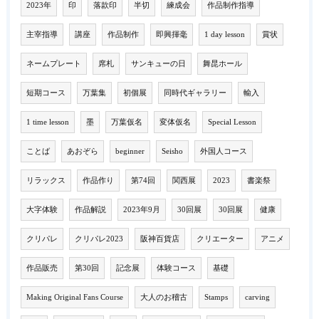
2023年
印
落款印
半切
練成会
作品制作指導
主宰指導
講座
作品制作
即興揮毫
1 day lesson
賞状
ネームプレート
席札
サンキューの日
舞昆ホール
短期コース
万葉集
初個展
同時代ギャラリー
輸入
1 time lesson
墨
万葉仮名
変体仮名
Special Lesson
ことば
あおぞら
beginner
Seisho
外国人コース
リラックス
作品作り
第74回
関西展
2023
書楽祭
大字体験
作品解説
2023年9月
30回展
30回展
健康
クリパレ
クリパレ2023
阪神百貨店
クリエーター
アニメ
作品販売
第30回
記念展
体験コース
基礎
Making Original Fans Course
大人のお稽古
Stamps
carving