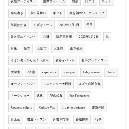
女性アーティスト
国際フォーラム
出演
口コミ
ネット
宛名書き
寒中見舞い
ギフト
書き初めワークショップ
年賀はがき
くずはモール
2023年1月1日
元旦
書き初めイベント
元日
阪急三番街
2023年1月2日
兎
月兎
新春
大阪市
大阪府
山本優里
イオンモールりんくう泉南
新春イベント
若手アーティスト
大学生
2月度
experience
foreigner
1 day course
Shodo
オープンイベント
スズキアリーナ西陣
スズキ自販京都
トークショー
式典
記念式典
For Foreigners
Japanese culture
Culture Visa
1 day experience
書道体験
お土産
書道レッスン
床書き指導
番組撮影
行事