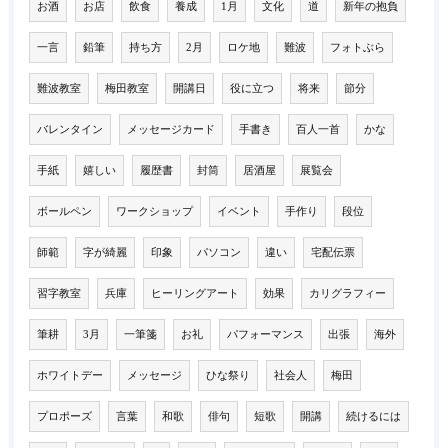
お酒
お店
飲食
養成
1月
文化
道
新年の抱負
一言
鉛筆
持ち方
2月
ロケ地
難波
フォトぶら
難波教室
梅田教室
開講日
役に立つ
将来
節分
バレンタイン
メッセージカード
手書き
百人一首
かな
手紙
嬉しい
履歴書
封筒
居酒屋
展覧会
ボールペン
ワークショップ
イベント
手作り
段位
師範
字が綺麗
印象
パソコン
違い
宅配伝票
習字教室
兵庫
ヒーリングアート
効果
カリグラフィー
筆耕
3月
一筆箋
お礼
パフォーマンス
出張
海外
ホワイトデー
メッセージ
ひな祭り
社会人
梅田
プロポーズ
言葉
和歌
俳句
短歌
開講
続けるには