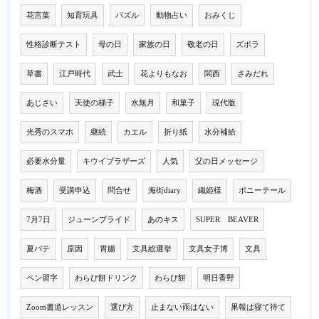
花言葉
知育玩具
パズル
動物占い
おみくじ
性格診断テスト
母の日
家族の日
敬老の日
ズボラ
草書
江戸時代
武士
花よりもなお
関西
さみだれ
あじさい
天使の梯子
水無月
和菓子
現代版
光秀のスマホ
継続
カエル
折り紙
水分補給
必要水分量
キウイブラザーズ
人気
父の日メッセージ
梅酒
受講申込
問合せ
海街diary
織姫様
ポニーテール
7月7日
ジューンブライド
あのキス
SUPER BEAVER
夏バテ
原因
胃腸
文具総選挙
文具女子博
文具
ペン習字
わらび餅ドリンク
わらび餅
明日香野
Zoom書道レッスン
選び方
止まない雨はない
果報は寝て待て