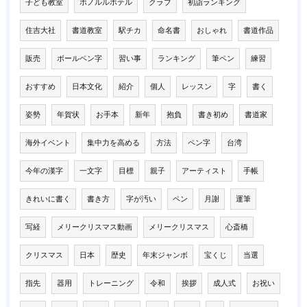
子ども教室
ホノルルホテル
クラブ
初詣ランキング
住吉大社
書道教室
駅チカ
命名書
おしゃれ
書道作品
販売
ボールペン字
習い事
ランキング
筆ペン
練習
おすすめ
日本文化
紹介
個人
レッスン
字
書く
姿勢
年賀状
お手本
新年
抱負
書き初め
書道家
海外イベント
集中力を高める
方法
ペン字
台湾
今年の漢字
一文字
目標
親子
アーティスト
手帳
きれいに書く
書き方
字が汚い
ペン
月謝
運筆
写経
メリークリスマス動画
メリークリスマス
心斎橋
クリスマス
日本
歴史
年末ジャンボ
宝くじ
当選
指先
器用
トレーニング
令和
挨拶
成人式
お祝い