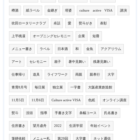
樽酒
紙ラベル
金継ぎ
塔婆
culture active VISA
講演
吹田ロータリークラブ
卓話
愛
熨斗がき
表彰
上平桃凜
オープニングセレモニー
企業
短冊
メニュー書き
ラベル
日本酒
和
金魚
アクアリウム
アート
セレモニー
扇子
暑中見舞い
残暑見舞い
仕事帰り
道具
ライフワーク
両親
親孝行
大字
青霄8月号
毎日展
独立展
一字書
大阪産業創造館
11月5日
11月6日
Culture active VISA
色紙
オンライン講座
熨斗
没頭
指導
手書き文字
条幅コース
氏名書き
住所書き
望月虚舟
2022
生涯学習
年始イベント
筆耕依頼
メニュー札
第29回
大字書
ネット通信