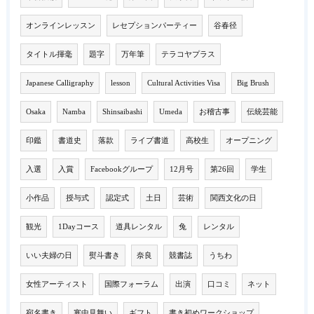
オンラインレッスン
レセプションパーティー
谷春径
タイトル揮毫
題字
万年筆
テラコヤプラス
Japanese Calligraphy
lesson
Cultural Activities Visa
Big Brush
Osaka
Namba
Shinsaibashi
Umeda
お稽古事
伝統芸能
印鑑
書道史
落款
ライブ書道
高校生
オープニング
入選
入賞
Facebookグループ
12月号
第26回
学生
小作品
授与式
認定式
土日
芸術
関西文化の日
観光
1Dayコース
道具レンタル
兔
レンタル
いい夫婦の日
熨斗書き
奈良
競書誌
うちわ
女性アーティスト
国際フォーラム
出演
口コミ
ネット
宛名書き
寒中見舞い
ギフト
書き初めワークショップ