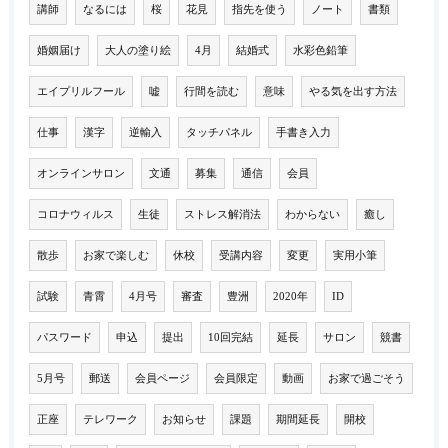
講師
なるには
桜
花見
指先を使う
ノート
書類
婚姻届け
大人の塗り絵
4月
結婚式
水彩色鉛筆
エイプリルフール
嘘
行間を読む
意味
やる気を出す方法
仕事
漢字
逆輸入
タッチパネル
手書き入力
オンラインサロン
文通
募集
通信
会員
コロナウィルス
生徒
ストレス解消法
わからない
癒し
散歩
お家で楽しむ
休校
受講内容
変更
実用小筆
試験
青霄
4月号
審査
豊洲
2020年
ID
パスワード
申込
提出
10回完結
延長
サロン
競書
5月号
郵送
会員ページ
会員限定
動画
お家で過ごそう
正座
テレワーク
お知らせ
課題
期間延長
開校