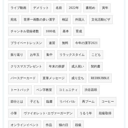
ライブ動画
デメリット
名前
2022年
書初め
寅年
宛名
世界一画数の多い漢字
検証
外国人
文化活動ビザ
チャンネル登録者数
1000名
基本
育成
プライベートレッスン
速習
無料
今年の漢字2021
振り返り
お年玉
集中
リラックスタイム
こども
クリスマスプレゼント
年末の挨拶
成人祝い
契約書
バースデーカード
直筆メッセージ
成り立ち
REDBUBBLE
トートバック
ペン字教室
コミュニティ
渋谷凪咲
節分とは
子ども
臨書
リバイバル
再ブーム
コーヒー
小筆
ヴァイオレット･エヴァーガーデン
うるう年
段級取得
オンラインイベント
作品
猫の日
段級