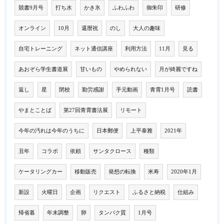
競書9月号
打ち水
かき氷
ふわふわ
御朱印
研修
オンライン
10月
還暦祝
のし
大人の趣味
自宅トレーニング
ネット通信講座
利用方法
11月
見る
あおぞら学生書道展
甘いもの
やめられない
月が綺麗ですね
返し
星
閉校
勤労感謝
手元動画
青霄1月号
読書
やまとことば
第27回青霄書法展
リモート
今年の汚れは今年のうちに
日本郵便
上平泰雅
2021年
丑年
コラボ
依頼
サンタクロース
種類
ケータリングカー
移動販売
発想の転換
米寿
2020年1月
新設
火曜日
企画
リクエスト
ふるさと納税
仕組み
帰省暮
年末調整
卵
タンパク質
1月号