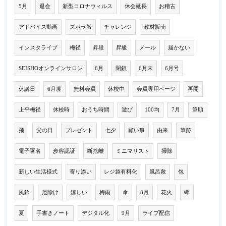
5月
退会
新型コロナウィルス
休会延長
お稽古
アドバイス動画
ズボラ飯
チャレンジ
教材販売
インスタライブ
梅径
昇段
昇級
メール
届かない
SEISHOオンラインサロン
6月
閉鎖
6月末
6月号
休講日
6月度
無料会員
休校中
会員専用ページ
再開
上平梅径
休校時
おうち時間
遊び
100均
7月
筆順
飛
父の日
プレゼント
七夕
願い事
由来
筆跡
電子署名
歩容認証
断捨離
ミニマリスト
掃除
新しい生活様式
寄り添い
レジ袋有料化
風呂敷
包
風鈴
厄除け
涼しい
梅雨
傘
8月
花火
蟬
夏
手書きノート
デジタル化
9月
ライブ配信