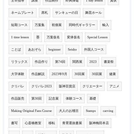
主宰指導
講座
作品制作
即興揮毫
1 day lesson
賞状
ネームプレート
席札
サンキューの日
舞昆ホール
短期コース
万葉集
初個展
同時代ギャラリー
輸入
1 time lesson
墨
万葉仮名
変体仮名
Special Lesson
ことば
あおぞら
beginner
Seisho
外国人コース
リラックス
作品作り
第74回
関西展
2023
書楽祭
大字体験
作品解説
2023年9月
30回展
30回展
健康
クリパレ
クリパレ2023
阪神百貨店
クリエーター
アニメ
作品販売
第30回
記念展
体験コース
基礎
Making Original Fans Course
大人のお稽古
Stamps
carving
書写
心斎橋教室
移転
青霄選抜書展
阪神梅田本店