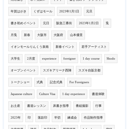
年賀はがき
くずはモール
2023年1月1日
元旦
書き初めイベント
元日
阪急三番街
2023年1月2日
兎
月兎
新春
大阪市
大阪府
山本優里
イオンモールりんくう泉南
新春イベント
若手アーティスト
大学生
2月度
experience
foreigner
1 day course
Shodo
オープンイベント
スズキアリーナ西陣
スズキ自販京都
トークショー
式典
記念式典
For Foreigners
Japanese culture
Culture Visa
1 day experience
書道体験
お土産
書道レッスン
床書き指導
番組撮影
行事
2023年
印
落款印
半切
練成会
作品制作指導