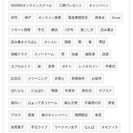
SEISHOオンラインスクール
三脚プレゼント
キャンペーン
伊丹
神戸
オンライン授業
緊急事態宣言
再発令
Zoom
リモート授業
手元
解説
2月号
過ごし方
読み書き
読み書きそろばん
オシャレ
我慢
畳
春
季語
条幅クラス
スノードーム
雪
虫歯
歯医者
語源
カプセルトイ
妹
直筆
ガチャ
レミオロメン
卒業式
記念日
クリーニング
衣替え
長期保存
お彼岸
ぼたもち
たなぼた
鴨葱
年度末
新生活
サブスク
面白い
はぁって言うゲーム
嘘も方便
不義理の日
香道
アロマ
墨液
春のキャンペーン
期間限定
食育
知育菓子
手元ライブ
ワークマン女子
なんば
ネモフィラ