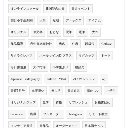
オンラインスクール
建国記念の日
書道イベント
朝日小学生新聞
大筆
短期
デトックス
アイテム
オリジナル
筆文字
おとな
硬筆
毛筆
大作
作品指導
丹生都比売神社
氏名
住所
段級位
GetNavi
サクラクレパス
ボールサインiD プラス
マグカップ
トート
毎日書道展
大作指導
小学生ぶり
継続力
Japanese calligraphy
culture VISA
ZOOMレッスン
花
青霄5月号
出産祝い
推し活
書道道具
懐かしい
小学生
オリジナルグッズ
見学
資格
リフレッシュ
お稽古始め
baikeisho
痛風
フルオーダー
Instagram
リモート教室
インテリア書道
書作品
オーダーメイド
日本酒ラベル