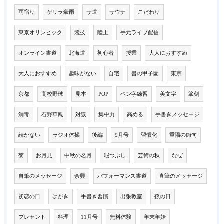
雨宿り
ゲリラ豪雨
サ道
サウナ
こだわり
東京オリンピック
競技
陸上
手元ライブ配信
オンライン書道
北海道
初心者
授業
大人におすすめ
大人におすすめ
趣味がない
自宅
書の甲子園
東京
京都
高校野球
見本
POP
ペン字練習
美文字
篆刻
消毒
石野華鳳
対談
集中力
高める
手書きメッセージ
続かない
ラジオ体操
後編
9月号
習慣化
重陽の節句
菊
お月見
中秋の名月
暇つぶし
芸術の秋
なぜ
自筆のメッセージ
余興
パフォーマンス書道
直筆のメッセージ
初恋の日
はがき
手書き習慣
出張教室
孫の日
プレセント
料理
11月号
無料体験
年末年始