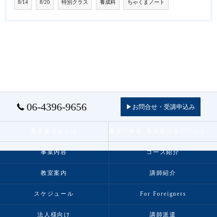
8/14
8/20
特別クラス
養成科
ちゃくまノート
06-4396-9656
▶お問合せ・受講申込み
青霄書法会とは
書道の教室･青霄書法会の口コミ情報
事業内容
コース紹介
教室案内
講師紹介
スケジュール
For Foreigners
法人様向け
講師派遣