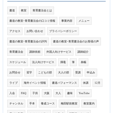
書道
教室
青霄書法会とは
書道の教室･青霄書法会の口コミ情報
事業内容
メニュー
アクセス
お問い合わせ
プライバシーポリシー
書道の教室･青霄書法会の評判
書道の教室･青霄書法会のお客様の声
青霄書法会
講師依頼
外国人向けサービス
講師紹介
スケジュール
法人向けサービス
揮毫
筆
条幅
お問合せ
習字
こどもの部
大人の部
受講
申込み
ライブ
海外イベント情報
書道パフォーマンス
休講
12月
入会
FAQ
子供
大阪
大人
趣味
YouTube
チャンネル
手本
養成コース
梅田駅前教室
教室案内