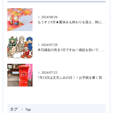
2024/08/26
もうすぐ9月★夏休みも終わりを迎え…秋になったら新しいことを始めよう♪大人の趣味に書道なら青霄書法会へ！
2024/07/29
本日縁起の良き1日ですね！縁起を担いで、新しいことをはじめる♪大人の趣味に書道なら「青霄書法会」
2024/07/23
7月23日は文月ふみの日！！お手紙を書く習慣を…★書道のお稽古なら大阪の書道教室「青霄書法会」
タグ
Tags