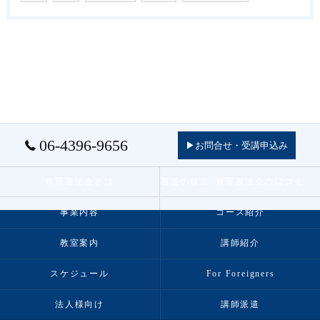
06-4396-9656
▶お問合せ・受講申込み
青霄書法会とは
書道の教室･青霄書法会の口コミ情報
事業内容
コース紹介
教室案内
講師紹介
スケジュール
For Foreigners
法人様向け
講師派遣