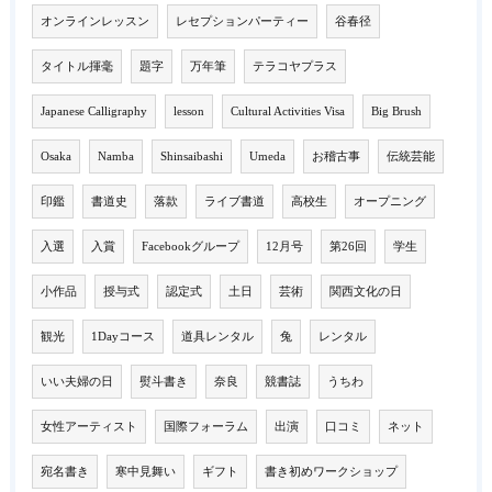
オンラインレッスン
レセプションパーティー
谷春径
タイトル揮毫
題字
万年筆
テラコヤプラス
Japanese Calligraphy
lesson
Cultural Activities Visa
Big Brush
Osaka
Namba
Shinsaibashi
Umeda
お稽古事
伝統芸能
印鑑
書道史
落款
ライブ書道
高校生
オープニング
入選
入賞
Facebookグループ
12月号
第26回
学生
小作品
授与式
認定式
土日
芸術
関西文化の日
観光
1Dayコース
道具レンタル
兔
レンタル
いい夫婦の日
熨斗書き
奈良
競書誌
うちわ
女性アーティスト
国際フォーラム
出演
口コミ
ネット
宛名書き
寒中見舞い
ギフト
書き初めワークショップ