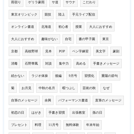
雨宿り
ゲリラ豪雨
サ道
サウナ
こだわり
東京オリンピック
競技
陸上
手元ライブ配信
オンライン書道
北海道
初心者
授業
大人におすすめ
大人におすすめ
趣味がない
自宅
書の甲子園
東京
京都
高校野球
見本
POP
ペン字練習
美文字
篆刻
消毒
石野華鳳
対談
集中力
高める
手書きメッセージ
続かない
ラジオ体操
後編
9月号
習慣化
重陽の節句
菊
お月見
中秋の名月
暇つぶし
芸術の秋
なぜ
自筆のメッセージ
余興
パフォーマンス書道
直筆のメッセージ
初恋の日
はがき
手書き習慣
出張教室
孫の日
プレセント
料理
11月号
無料体験
年末年始