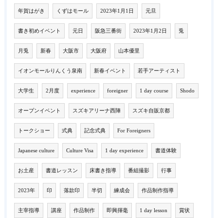
年賀はがき
くずはモール
2023年1月1日
元旦
書き初めイベント
元日
阪急三番街
2023年1月2日
兎
月兎
新春
大阪市
大阪府
山本優里
イオンモールりんくう泉南
新春イベント
若手アーティスト
大学生
2月度
experience
foreigner
1 day course
Shodo
オープンイベント
スズキアリーナ西陣
スズキ自販京都
トークショー
式典
記念式典
For Foreigners
Japanese culture
Culture Visa
1 day experience
書道体験
お土産
書道レッスン
床書き指導
番組撮影
行事
2023年
印
落款印
半切
練成会
作品制作指導
主宰指導
講座
作品制作
即興揮毫
1 day lesson
賞状