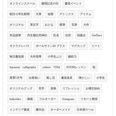
オンラインスクール
建国記念の日
書道イベント
朝日小学生新聞
大筆
短期
デトックス
アイテム
オリジナル
筆文字
おとな
硬筆
毛筆
大作
作品指導
丹生都比売神社
氏名
住所
段級位
GetNavi
サクラクレパス
ボールサインiD プラス
マグカップ
トート
毎日書道展
大作指導
小学生ぶり
継続力
Japanese calligraphy
culture VISA
ZOOMレッスン
花
青霄5月号
出産祝い
推し活
書道道具
懐かしい
小学生
オリジナルグッズ
見学
資格
リフレッシュ
お稽古始め
baikeisho
痛風
フルオーダー
Instagram
リモート教室
インテリア書道
書作品
オーダーメイド
日本酒ラベル