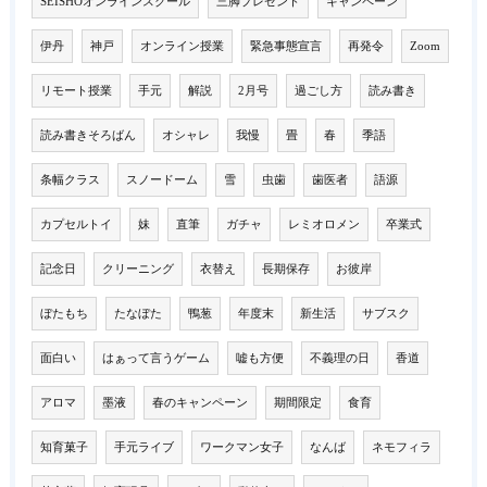
SEISHOオンラインスクール
三脚プレゼント
キャンペーン
伊丹
神戸
オンライン授業
緊急事態宣言
再発令
Zoom
リモート授業
手元
解説
2月号
過ごし方
読み書き
読み書きそろばん
オシャレ
我慢
畳
春
季語
条幅クラス
スノードーム
雪
虫歯
歯医者
語源
カプセルトイ
妹
直筆
ガチャ
レミオロメン
卒業式
記念日
クリーニング
衣替え
長期保存
お彼岸
ぼたもち
たなぼた
鴨葱
年度末
新生活
サブスク
面白い
はぁって言うゲーム
嘘も方便
不義理の日
香道
アロマ
墨液
春のキャンペーン
期間限定
食育
知育菓子
手元ライブ
ワークマン女子
なんば
ネモフィラ