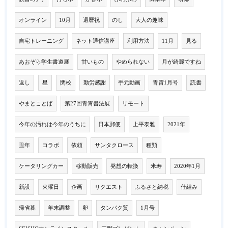
オンライン
10月
還暦祝
のし
大人の趣味
自宅トレーニング
ネット通信講座
利用方法
11月
見る
あおぞら学生書道展
甘いもの
やめられない
月が綺麗ですね
返し
星
閉校
勤労感謝
手元動画
青霄1月号
読書
やまとことば
第27回青霄書法展
リモート
今年の汚れは今年のうちに
日本郵便
上平泰雅
2021年
丑年
コラボ
依頼
サンタクロース
種類
ケータリングカー
移動販売
発想の転換
米寿
2020年1月
新設
火曜日
企画
リクエスト
ふるさと納税
仕組み
帰省暮
年末調整
卵
タンパク質
1月号