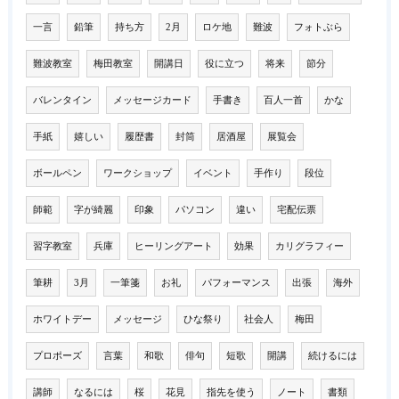
一言
鉛筆
持ち方
2月
ロケ地
難波
フォトぶら
難波教室
梅田教室
開講日
役に立つ
将来
節分
バレンタイン
メッセージカード
手書き
百人一首
かな
手紙
嬉しい
履歴書
封筒
居酒屋
展覧会
ボールペン
ワークショップ
イベント
手作り
段位
師範
字が綺麗
印象
パソコン
違い
宅配伝票
習字教室
兵庫
ヒーリングアート
効果
カリグラフィー
筆耕
3月
一筆箋
お礼
パフォーマンス
出張
海外
ホワイトデー
メッセージ
ひな祭り
社会人
梅田
プロポーズ
言葉
和歌
俳句
短歌
開講
続けるには
講師
なるには
桜
花見
指先を使う
ノート
書類