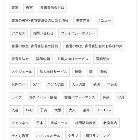
書道
教室
青霄書法会とは
書道の教室･青霄書法会の口コミ情報
事業内容
メニュー
アクセス
お問い合わせ
プライバシーポリシー
書道の教室･青霄書法会の評判
書道の教室･青霄書法会のお客様の声
青霄書法会
講師依頼
外国人向けサービス
講師紹介
スケジュール
法人向けサービス
揮毫
筆
条幅
お問合せ
習字
こどもの部
大人の部
受講
申込み
ライブ
海外イベント情報
書道パフォーマンス
休講
12月
入会
FAQ
子供
大阪
大人
趣味
YouTube
チャンネル
手本
養成コース
梅田駅前教室
教室案内
子ども教室
ホノルルホテル
クラブ
初詣ランキング