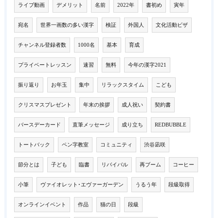
ライブ動画
デメリット
名前
2022年
書初め
寅年
宛名
世界一画数の多い漢字
検証
外国人
文化活動ビザ
チャンネル登録者数
1000名
基本
育成
プライベートレッスン
速習
無料
今年の漢字2021
振り返り
お年玉
集中
リラックスタイム
こども
クリスマスプレゼント
年末の挨拶
成人祝い
契約書
バースデーカード
直筆メッセージ
成り立ち
REDBUBBLE
トートバック
ペン字教室
コミュニティ
渋谷凪咲
節分とは
子ども
臨書
リバイバル
再ブーム
コーヒー
小筆
ヴァイオレット･エヴァーガーデン
うるう年
段級取得
オンラインイベント
作品
猫の日
段級