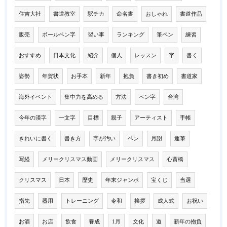
住吉大社
書道教室
駅チカ
命名書
おしゃれ
書道作品
販売
ボールペン字
習い事
ランキング
筆ペン
練習
おすすめ
日本文化
紹介
個人
レッスン
字
書く
姿勢
年賀状
お手本
新年
抱負
書き初め
書道家
海外イベント
集中力を高める
方法
ペン字
台湾
今年の漢字
一文字
目標
親子
アーティスト
手帳
きれいに書く
書き方
字が汚い
ペン
月謝
運筆
写経
メリークリスマス動画
メリークリスマス
心斎橋
クリスマス
日本
歴史
年末ジャンボ
宝くじ
当選
指先
器用
トレーニング
令和
挨拶
成人式
お祝い
お酒
お店
飲食
養成
1月
文化
道
新年の抱負