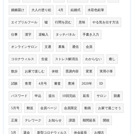
婚姻届け
大人の塗り絵
4月
結婚式
水彩色鉛筆
エイプリルフール
嘘
行間を読む
意味
やる気を出す方法
仕事
漢字
逆輸入
タッチパネル
手書き入力
オンラインサロン
文通
募集
通信
会員
コロナウィルス
生徒
ストレス解消法
わからない
癒し
散歩
お家で楽しむ
休校
受講内容
変更
実用小筆
試験
青霄
4月号
審査
豊洲
2020年
ID
パスワード
申込
提出
10回完結
延長
サロン
競書
5月号
郵送
会員ページ
会員限定
動画
お家で過ごそう
正座
テレワーク
お知らせ
課題
期間延長
開校
5月
退会
新型コロナウィルス
休会延長
お稽古