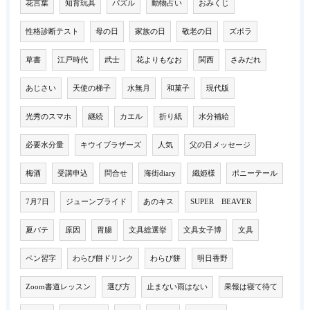
花言葉
知育玩具
パズル
動物占い
おみくじ
性格診断テスト
母の日
家族の日
敬老の日
ズボラ
草書
江戸時代
武士
花よりもなお
関西
さみだれ
あじさい
天使の梯子
水無月
和菓子
現代版
光秀のスマホ
継続
カエル
折り紙
水分補給
必要水分量
キウイブラザーズ
人気
父の日メッセージ
梅酒
受講申込
問合せ
海街diary
織姫様
ポニーテール
7月7日
ジューンブライド
あのキス
SUPER BEAVER
夏バテ
原因
胃腸
文具総選挙
文具女子博
文具
ペン習字
わらび餅ドリンク
わらび餅
明日香野
Zoom書道レッスン
選び方
止まない雨はない
果報は寝て待て