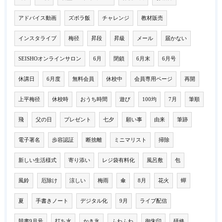
アドバイス動画
ズボラ飯
チャレンジ
教材販売
インスタライブ
梅径
昇段
昇級
メール
届かない
SEISHOオンラインサロン
6月
閉鎖
6月末
6月号
休講日
6月度
無料会員
休校中
会員専用ページ
再開
上平梅径
休校時
おうち時間
遊び
100均
7月
筆順
飛
父の日
プレゼント
七夕
願い事
由来
筆跡
電子署名
歩容認証
断捨離
ミニマリスト
掃除
新しい生活様式
寄り添い
レジ袋有料化
風呂敷
包
風鈴
厄除け
涼しい
梅雨
傘
8月
花火
蟬
夏
手書きノート
デジタル化
9月
ライブ配信
競書9月号
打ち水
かき氷
ふわふわ
御朱印
研修