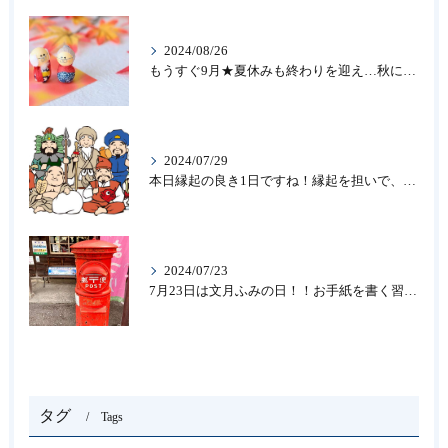
2024/08/26
もうすぐ9月★夏休みも終わりを迎え…秋になったら新しいことを始めよう♪大人の趣味に書道なら青霄書法会へ！
2024/07/29
本日縁起の良き1日ですね！縁起を担いで、新しいことをはじめる♪大人の趣味に書道なら「青霄書法会」
2024/07/23
7月23日は文月ふみの日！！お手紙を書く習慣を…★書道のお稽古なら大阪の書道教室「青霄書法会」
タグ
Tags