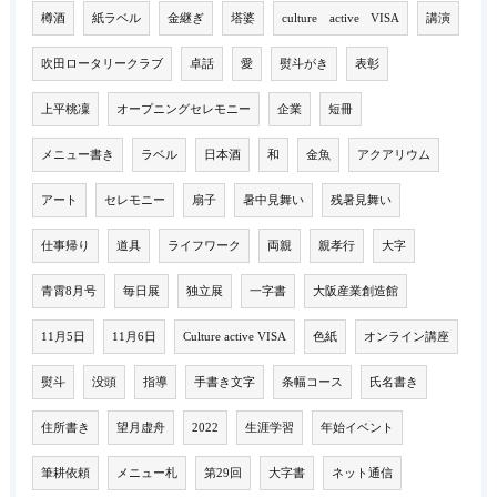
樽酒
紙ラベル
金継ぎ
塔婆
culture active VISA
講演
吹田ロータリークラブ
卓話
愛
熨斗がき
表彰
上平桃凜
オープニングセレモニー
企業
短冊
メニュー書き
ラベル
日本酒
和
金魚
アクアリウム
アート
セレモニー
扇子
暑中見舞い
残暑見舞い
仕事帰り
道具
ライフワーク
両親
親孝行
大字
青霄8月号
毎日展
独立展
一字書
大阪産業創造館
11月5日
11月6日
Culture active VISA
色紙
オンライン講座
熨斗
没頭
指導
手書き文字
条幅コース
氏名書き
住所書き
望月虚舟
2022
生涯学習
年始イベント
筆耕依頼
メニュー札
第29回
大字書
ネット通信