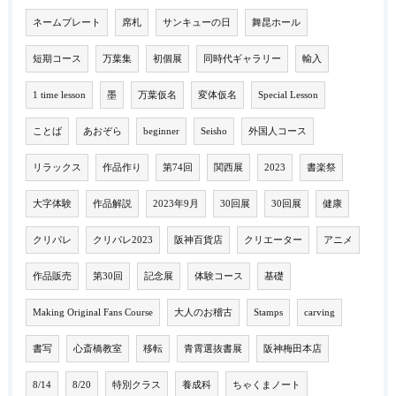
ネームプレート
席札
サンキューの日
舞昆ホール
短期コース
万葉集
初個展
同時代ギャラリー
輸入
1 time lesson
墨
万葉仮名
変体仮名
Special Lesson
ことば
あおぞら
beginner
Seisho
外国人コース
リラックス
作品作り
第74回
関西展
2023
書楽祭
大字体験
作品解説
2023年9月
30回展
30回展
健康
クリパレ
クリパレ2023
阪神百貨店
クリエーター
アニメ
作品販売
第30回
記念展
体験コース
基礎
Making Original Fans Course
大人のお稽古
Stamps
carving
書写
心斎橋教室
移転
青霄選抜書展
阪神梅田本店
8/14
8/20
特別クラス
養成科
ちゃくまノート