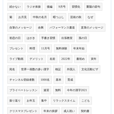
続かない
ラジオ体操
後編
9月号
習慣化
重陽の節句
菊
お月見
中秋の名月
暇つぶし
芸術の秋
なぜ
自筆のメッセージ
余興
パフォーマンス書道
直筆のメッセージ
初恋の日
はがき
手書き習慣
出張教室
孫の日
プレセント
料理
11月号
無料体験
年末年始
ライブ動画
デメリット
名前
2022年
書初め
寅年
宛名
世界一画数の多い漢字
検証
外国人
文化活動ビザ
チャンネル登録者数
1000名
基本
育成
プライベートレッスン
速習
無料
今年の漢字2021
振り返り
お年玉
集中
リラックスタイム
こども
クリスマスプレゼント
年末の挨拶
成人祝い
契約書