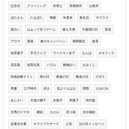
記念日
クリーニング
衣替え
長期保存
お彼岸
ぼたもち
たなぼた
鴨葱
年度末
新生活
サブスク
面白い
はぁって言うゲーム
嘘も方便
不義理の日
香道
アロマ
墨液
春のキャンペーン
期間限定
食育
知育菓子
手元ライブ
ワークマン女子
なんば
ネモフィラ
花言葉
知育玩具
パズル
動物占い
おみくじ
性格診断テスト
母の日
家族の日
敬老の日
ズボラ
草書
江戸時代
武士
花よりもなお
関西
さみだれ
あじさい
天使の梯子
水無月
和菓子
現代版
光秀のスマホ
継続
カエル
折り紙
水分補給
必要水分量
キウイブラザーズ
人気
父の日メッセージ