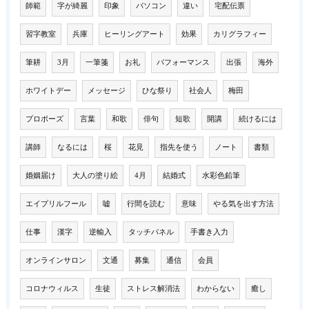
師範
字が綺麗
印象
パソコン
違い
宅配伝票
習字教室
兵庫
ヒーリングアート
効果
カリグラフィー
筆耕
3月
一筆箋
お礼
パフォーマンス
出張
海外
ホワイトデー
メッセージ
ひな祭り
社会人
梅田
プロポーズ
言葉
和歌
俳句
短歌
開講
続けるには
講師
なるには
桜
花見
指先を使う
ノート
書類
婚姻届け
大人の塗り絵
4月
結婚式
水彩色鉛筆
エイプリルフール
嘘
行間を読む
意味
やる気を出す方法
仕事
漢字
逆輸入
タッチパネル
手書き入力
オンラインサロン
文通
募集
通信
会員
コロナウィルス
生徒
ストレス解消法
わからない
癒し