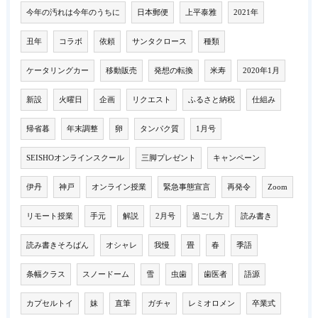
今年の汚れは今年のうちに
日本郵便
上平泰雅
2021年
丑年
コラボ
依頼
サンタクロース
種類
ケータリングカー
移動販売
発想の転換
米寿
2020年1月
新設
火曜日
企画
リクエスト
ふるさと納税
仕組み
帰省暮
年末調整
卵
タンパク質
1月号
SEISHOオンラインスクール
三脚プレゼント
キャンペーン
伊丹
神戸
オンライン授業
緊急事態宣言
再発令
Zoom
リモート授業
手元
解説
2月号
過ごし方
読み書き
読み書きそろばん
オシャレ
我慢
畳
春
季語
条幅クラス
スノードーム
雪
虫歯
歯医者
語源
カプセルトイ
妹
直筆
ガチャ
レミオロメン
卒業式