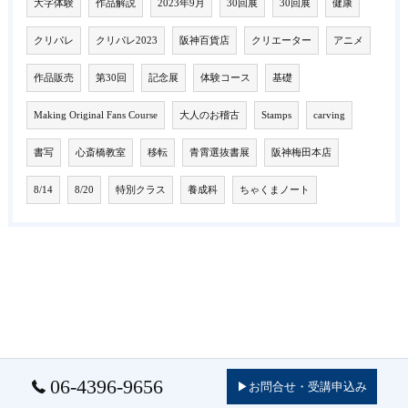
大字体験
作品解説
2023年9月
30回展
30回展
健康
クリパレ
クリパレ2023
阪神百貨店
クリエーター
アニメ
作品販売
第30回
記念展
体験コース
基礎
Making Original Fans Course
大人のお稽古
Stamps
carving
書写
心斎橋教室
移転
青霄選抜書展
阪神梅田本店
8/14
8/20
特別クラス
養成科
ちゃくまノート
06-4396-9656
▶お問合せ・受講申込み