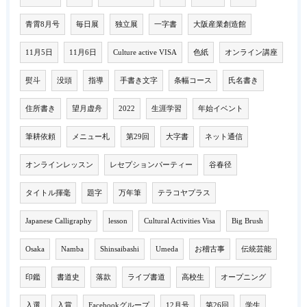
青霄8月号
毎日展
独立展
一字書
大阪産業創造館
11月5日
11月6日
Culture active VISA
色紙
オンライン講座
熨斗
没頭
指導
手書き文字
条幅コース
氏名書き
住所書き
望月虚舟
2022
生涯学習
年始イベント
筆耕依頼
メニュー札
第29回
大字書
ネット通信
オンラインレッスン
レセプションパーティー
谷春径
タイトル揮毫
題字
万年筆
テラコヤプラス
Japanese Calligraphy
lesson
Cultural Activities Visa
Big Brush
Osaka
Namba
Shinsaibashi
Umeda
お稽古事
伝統芸能
印鑑
書道史
落款
ライブ書道
高校生
オープニング
入選
入賞
Facebookグループ
12月号
第26回
学生