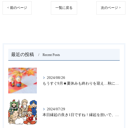
< 前のページ
一覧に戻る
次のページ >
最近の投稿
Recent Posts
2024/08/26
もうすぐ9月★夏休みも終わりを迎え…秋になったら新しいことを始めよう♪大人の趣味に書道なら青霄書法会へ！
2024/07/29
本日縁起の良き1日ですね！縁起を担いで、新しいことをはじめる♪大人の趣味に書道なら「青霄書法会」