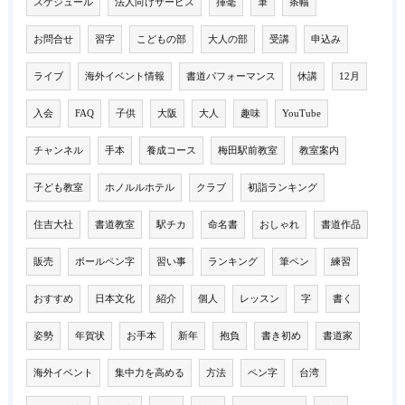
スケジュール
法人向けサービス
揮毫
筆
条幅
お問合せ
習字
こどもの部
大人の部
受講
申込み
ライブ
海外イベント情報
書道パフォーマンス
休講
12月
入会
FAQ
子供
大阪
大人
趣味
YouTube
チャンネル
手本
養成コース
梅田駅前教室
教室案内
子ども教室
ホノルルホテル
クラブ
初詣ランキング
住吉大社
書道教室
駅チカ
命名書
おしゃれ
書道作品
販売
ボールペン字
習い事
ランキング
筆ペン
練習
おすすめ
日本文化
紹介
個人
レッスン
字
書く
姿勢
年賀状
お手本
新年
抱負
書き初め
書道家
海外イベント
集中力を高める
方法
ペン字
台湾