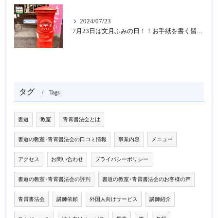
2024/07/23
7月23日は文月ふみの日！！お手紙を書く習慣を…★書道のお稽古なら大阪の書道教室「青霄書法会」
タグ
Tags
書道
教室
青霄書法会とは
書道の教室･青霄書法会の口コミ情報
事業内容
メニュー
アクセス
お問い合わせ
プライバシーポリシー
書道の教室･青霄書法会の評判
書道の教室･青霄書法会のお客様の声
青霄書法会
講師依頼
外国人向けサービス
講師紹介