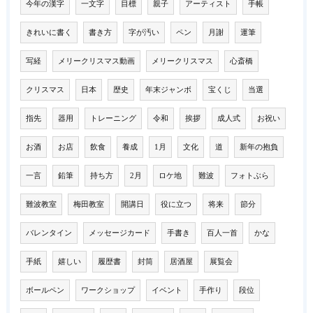
今年の漢字
一文字
目標
親子
アーティスト
手帳
きれいに書く
書き方
字が汚い
ペン
月謝
運筆
写経
メリークリスマス動画
メリークリスマス
心斎橋
クリスマス
日本
歴史
年末ジャンボ
宝くじ
当選
指先
器用
トレーニング
令和
挨拶
成人式
お祝い
お酒
お店
飲食
養成
1月
文化
道
新年の抱負
一言
鉛筆
持ち方
2月
ロケ地
難波
フォトぶら
難波教室
梅田教室
開講日
役に立つ
将来
節分
バレンタイン
メッセージカード
手書き
百人一首
かな
手紙
嬉しい
履歴書
封筒
居酒屋
展覧会
ボールペン
ワークショップ
イベント
手作り
段位