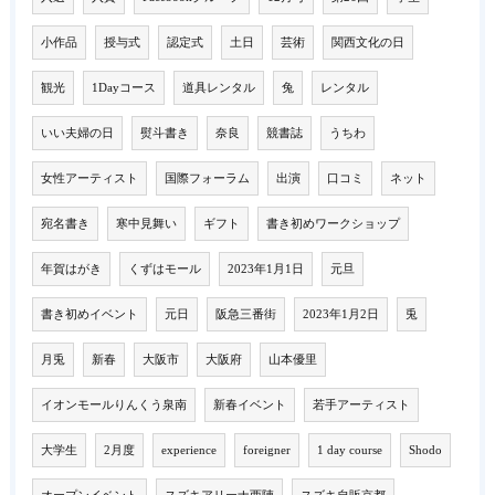
小作品
授与式
認定式
土日
芸術
関西文化の日
観光
1Dayコース
道具レンタル
兔
レンタル
いい夫婦の日
熨斗書き
奈良
競書誌
うちわ
女性アーティスト
国際フォーラム
出演
口コミ
ネット
宛名書き
寒中見舞い
ギフト
書き初めワークショップ
年賀はがき
くずはモール
2023年1月1日
元旦
書き初めイベント
元日
阪急三番街
2023年1月2日
兎
月兎
新春
大阪市
大阪府
山本優里
イオンモールりんくう泉南
新春イベント
若手アーティスト
大学生
2月度
experience
foreigner
1 day course
Shodo