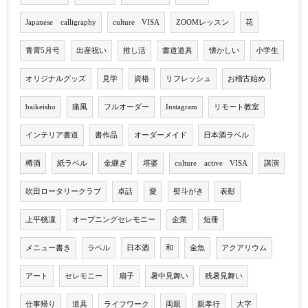
Japanese calligraphy
culture VISA
ZOOMレッスン
花
青霄5月号
出産祝い
推し活
書道道具
懐かしい
小学生
オリジナルグッズ
見学
資格
リフレッシュ
お稽古始め
baikeisho
痛風
フルオーダー
Instagram
リモート教室
インテリア書道
書作品
オーダーメイド
日本酒ラベル
樽酒
紙ラベル
金継ぎ
塔婆
culture active VISA
講演
吹田ロータリークラブ
卓話
愛
熨斗がき
表彰
上平桃凜
オープニングセレモニー
企業
短冊
メニュー書き
ラベル
日本酒
和
金魚
アクアリウム
アート
セレモニー
扇子
暑中見舞い
残暑見舞い
仕事帰り
道具
ライフワーク
両親
親孝行
大字