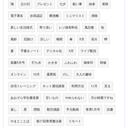
飛
父の日
プレゼント
七夕
願い事
由来
筆跡
電子署名
歩容認証
断捨離
ミニマリスト
掃除
新しい生活様式
寄り添い
レジ袋有料化
風呂敷
包
風鈴
厄除け
涼しい
梅雨
傘
8月
花火
蟬
夏
手書きノート
デジタル化
9月
ライブ配信
競書9月号
打ち水
かき氷
ふわふわ
御朱印
研修
オンライン
10月
還暦祝
のし
大人の趣味
自宅トレーニング
ネット通信講座
利用方法
11月
見る
あおぞら学生書道展
甘いもの
やめられない
月が綺麗ですね
返し
星
閉校
勤労感謝
手元動画
青霄1月号
読書
やまとことば
第27回青霄書法展
リモート