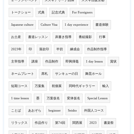
オープンイベント
スズキアリーナ西陣
スズキ自販京都
トークショー
式典
記念式典
For Foreigners
Japanese culture
Culture Visa
1 day experience
書道体験
お土産
書道レッスン
床書き指導
番組撮影
行事
2023年
印
落款印
半切
練成会
作品制作指導
主宰指導
講座
作品制作
即興揮毫
1 day lesson
賞状
ネームプレート
席札
サンキューの日
舞昆ホール
短期コース
万葉集
初個展
同時代ギャラリー
輸入
1 time lesson
墨
万葉仮名
変体仮名
Special Lesson
ことば
あおぞら
beginner
Seisho
外国人コース
リラックス
作品作り
第74回
関西展
2023
書楽祭