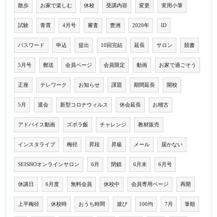
散歩
お家で楽しむ
休校
受講内容
変更
実用小筆
試験
青霄
4月号
審査
豊洲
2020年
ID
パスワード
申込
提出
10回完結
延長
サロン
競書
5月号
郵送
会員ページ
会員限定
動画
お家で過ごそう
正座
テレワーク
お知らせ
課題
期間延長
開校
5月
退会
新型コロナウィルス
休会延長
お稽古
アドバイス動画
ズボラ飯
チャレンジ
教材販売
インスタライブ
梅径
昇段
昇級
メール
届かない
SEISHOオンラインサロン
6月
閉鎖
6月末
6月号
休講日
6月度
無料会員
休校中
会員専用ページ
再開
上平梅径
休校時
おうち時間
遊び
100均
7月
筆順