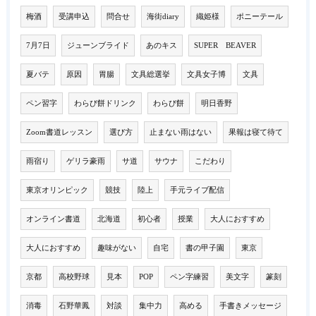
梅酒
受講申込
問合せ
海街diary
織姫様
ポニーテール
7月7日
ジューンブライド
あのキス
SUPER BEAVER
夏バテ
原因
胃腸
文具総選挙
文具女子博
文具
ペン習字
わらび餅ドリンク
わらび餅
明日香野
Zoom書道レッスン
選び方
止まない雨はない
果報は寝て待て
雨宿り
ゲリラ豪雨
サ道
サウナ
こだわり
東京オリンピック
競技
陸上
手元ライブ配信
オンライン書道
北海道
初心者
授業
大人におすすめ
大人におすすめ
趣味がない
自宅
書の甲子園
東京
京都
高校野球
見本
POP
ペン字練習
美文字
篆刻
消毒
石野華鳳
対談
集中力
高める
手書きメッセージ