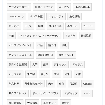
バースデーカード
直筆メッセージ
成り立ち
REDBUBBLE
トートバック
ペン字教室
コミュニティ
渋谷凪咲
節分とは
子ども
臨書
リバイバル
再ブーム
コーヒー
小筆
ヴァイオレット･エヴァーガーデン
うるう年
段級取得
オンラインイベント
作品
猫の日
段級
オンラインスクール
建国記念の日
書道イベント
朝日小学生新聞
大筆
短期
デトックス
アイテム
オリジナル
筆文字
おとな
硬筆
毛筆
大作
作品指導
丹生都比売神社
氏名
住所
段級位
GetNavi
サクラクレパス
ボールサインiD プラス
マグカップ
トート
毎日書道展
大作指導
小学生ぶり
継続力