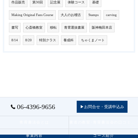
作品販売
第30回
記念展
体験コース
基礎
Making Original Fans Course
大人のお稽古
Stamps
carving
書写
心斎橋教室
移転
青霄選抜書展
阪神梅田本店
8/14
8/20
特別クラス
養成科
ちゃくまノート
06-4396-9656
▶お問合せ・受講申込み
青霄書法会とは
書道の教室･青霄書法会の口コミ情報
事業内容
コース紹介