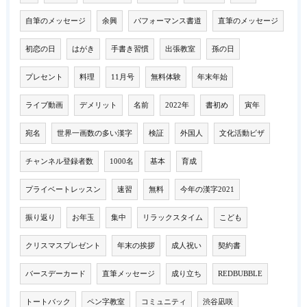
自筆のメッセージ
余興
パフォーマンス書道
直筆のメッセージ
初恋の日
はがき
手書き習慣
出張教室
孫の日
プレセント
料理
11月号
無料体験
年末年始
ライブ動画
デメリット
名前
2022年
書初め
寅年
宛名
世界一画数の多い漢字
検証
外国人
文化活動ビザ
チャンネル登録者数
1000名
基本
育成
プライベートレッスン
速習
無料
今年の漢字2021
振り返り
お年玉
集中
リラックスタイム
こども
クリスマスプレゼント
年末の挨拶
成人祝い
契約書
バースデーカード
直筆メッセージ
成り立ち
REDBUBBLE
トートバック
ペン字教室
コミュニティ
渋谷凪咲