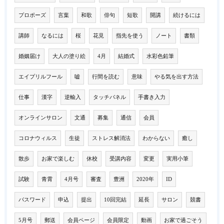
プロポーズ
言葉
和歌
俳句
短歌
開講
続けるには
講師
なるには
桜
花見
指先を使う
ノート
書類
婚姻届け
大人の塗り絵
4月
結婚式
水彩色鉛筆
エイプリルフール
嘘
行間を読む
意味
やる気を出す方法
仕事
漢字
逆輸入
タッチパネル
手書き入力
オンラインサロン
文通
募集
通信
会員
コロナウィルス
生徒
ストレス解消法
わからない
癒し
散歩
お家で楽しむ
休校
受講内容
変更
実用小筆
試験
青霄
4月号
審査
豊洲
2020年
ID
パスワード
申込
提出
10回完結
延長
サロン
競書
5月号
郵送
会員ページ
会員限定
動画
お家で過ごそう