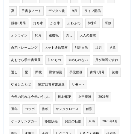
夏
手書きノート
デジタル化
9月
ライブ配信
競書9月号
打ち水
かき氷
ふわふわ
御朱印
研修
オンライン
10月
還暦祝
のし
大人の趣味
自宅トレーニング
ネット通信講座
利用方法
11月
見る
あおぞら学生書道展
甘いもの
やめられない
月が綺麗ですね
返し
星
閉校
勤労感謝
手元動画
青霄1月号
読書
やまとことば
第27回青霄書法展
リモート
今年の汚れは今年のうちに
日本郵便
上平泰雅
2021年
丑年
コラボ
依頼
サンタクロース
種類
ケータリングカー
移動販売
発想の転換
米寿
2020年1月
新設
火曜日
企画
リクエスト
ふるさと納税
仕組み