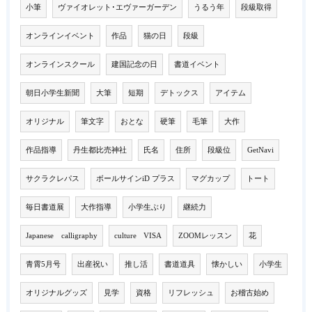
小筆
ヴァイオレット･エヴァーガーデン
うるう年
段級取得
オンラインイベント
作品
猫の日
段級
オンラインスクール
建国記念の日
書道イベント
朝日小学生新聞
大筆
短期
デトックス
アイテム
オリジナル
筆文字
おとな
硬筆
毛筆
大作
作品指導
丹生都比売神社
氏名
住所
段級位
GetNavi
サクラクレパス
ボールサインiD プラス
マグカップ
トート
毎日書道展
大作指導
小学生ぶり
継続力
Japanese calligraphy
culture VISA
ZOOMレッスン
花
青霄5月号
出産祝い
推し活
書道道具
懐かしい
小学生
オリジナルグッズ
見学
資格
リフレッシュ
お稽古始め