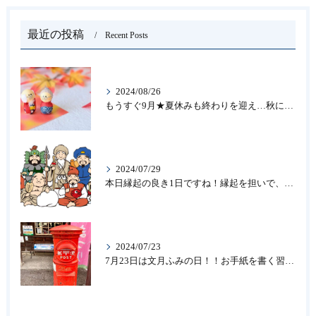
最近の投稿
Recent Posts
2024/08/26
もうすぐ9月★夏休みも終わりを迎え…秋になったら新しいことを始めよう♪大人の趣味に書道なら青霄書法会へ！
2024/07/29
本日縁起の良き1日ですね！縁起を担いで、新しいことをはじめる♪大人の趣味に書道なら「青霄書法会」
2024/07/23
7月23日は文月ふみの日！！お手紙を書く習慣を…★書道のお稽古なら大阪の書道教室「青霄書法会」