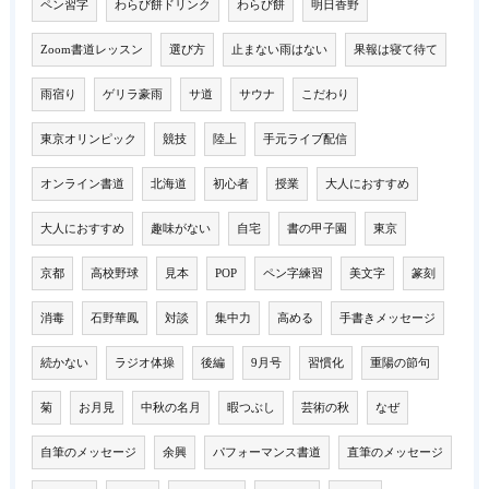
ペン習字
わらび餅ドリンク
わらび餅
明日香野
Zoom書道レッスン
選び方
止まない雨はない
果報は寝て待て
雨宿り
ゲリラ豪雨
サ道
サウナ
こだわり
東京オリンピック
競技
陸上
手元ライブ配信
オンライン書道
北海道
初心者
授業
大人におすすめ
大人におすすめ
趣味がない
自宅
書の甲子園
東京
京都
高校野球
見本
POP
ペン字練習
美文字
篆刻
消毒
石野華鳳
対談
集中力
高める
手書きメッセージ
続かない
ラジオ体操
後編
9月号
習慣化
重陽の節句
菊
お月見
中秋の名月
暇つぶし
芸術の秋
なぜ
自筆のメッセージ
余興
パフォーマンス書道
直筆のメッセージ