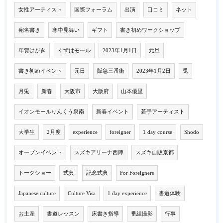
女性アーティスト
国際フォーラム
出演
口コミ
ネット
宛名書き
寒中見舞い
ギフト
書き初めワークショップ
年賀はがき
くずはモール
2023年1月1日
元旦
書き初めイベント
元日
阪急三番街
2023年1月2日
兎
月兎
新春
大阪市
大阪府
山本優里
イオンモールりんくう泉南
新春イベント
若手アーティスト
大学生
2月度
experience
foreigner
1 day course
Shodo
オープンイベント
スズキアリーナ西陣
スズキ自販京都
トークショー
式典
記念式典
For Foreigners
Japanese culture
Culture Visa
1 day experience
書道体験
お土産
書道レッスン
床書き指導
番組撮影
行事