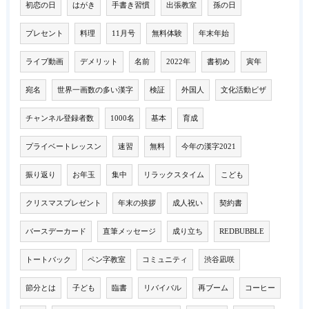
初恋の日
はがき
手書き習慣
出張教室
孫の日
プレセント
料理
11月号
無料体験
年末年始
ライブ動画
デメリット
名前
2022年
書初め
寅年
宛名
世界一画数の多い漢字
検証
外国人
文化活動ビザ
チャンネル登録者数
1000名
基本
育成
プライベートレッスン
速習
無料
今年の漢字2021
振り返り
お年玉
集中
リラックスタイム
こども
クリスマスプレゼント
年末の挨拶
成人祝い
契約書
バースデーカード
直筆メッセージ
成り立ち
REDBUBBLE
トートバック
ペン字教室
コミュニティ
渋谷凪咲
節分とは
子ども
臨書
リバイバル
再ブーム
コーヒー