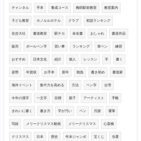
チャンネル
手本
養成コース
梅田駅前教室
教室案内
子ども教室
ホノルルホテル
クラブ
初詣ランキング
住吉大社
書道教室
駅チカ
命名書
おしゃれ
書道作品
販売
ボールペン字
習い事
ランキング
筆ペン
練習
おすすめ
日本文化
紹介
個人
レッスン
字
書く
姿勢
年賀状
お手本
新年
抱負
書き初め
書道家
海外イベント
集中力を高める
方法
ペン字
台湾
今年の漢字
一文字
目標
親子
アーティスト
手帳
きれいに書く
書き方
字が汚い
ペン
月謝
運筆
写経
メリークリスマス動画
メリークリスマス
心斎橋
クリスマス
日本
歴史
年末ジャンボ
宝くじ
当選