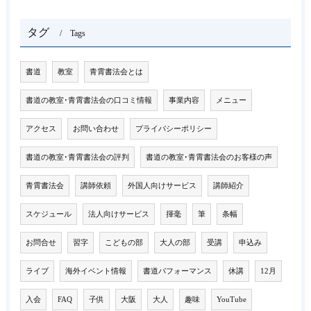
タグ
Tags
書道
教室
青霄書法会とは
書道の教室･青霄書法会の口コミ情報
事業内容
メニュー
アクセス
お問い合わせ
プライバシーポリシー
書道の教室･青霄書法会の評判
書道の教室･青霄書法会のお客様の声
青霄書法会
講師依頼
外国人向けサービス
講師紹介
スケジュール
法人向けサービス
揮毫
筆
条幅
お問合せ
習字
こどもの部
大人の部
受講
申込み
ライブ
海外イベント情報
書道パフォーマンス
休講
12月
入会
FAQ
子供
大阪
大人
趣味
YouTube