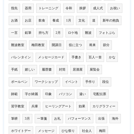
指先
器用
トレーニング
令和
挨拶
成人式
お祝い
お酒
お店
飲食
養成
1月
文化
道
新年の抱負
一言
鉛筆
持ち方
2月
ロケ地
難波
フォトぶら
難波教室
梅田教室
開講日
役に立つ
将来
節分
バレンタイン
メッセージカード
手書き
百人一首
かな
手紙
嬉しい
履歴書
封筒
居酒屋
展覧会
ボールペン
ワークショップ
イベント
手作り
段位
師範
字が綺麗
印象
パソコン
違い
宅配伝票
習字教室
兵庫
ヒーリングアート
効果
カリグラフィー
筆耕
3月
一筆箋
お礼
パフォーマンス
出張
海外
ホワイトデー
メッセージ
ひな祭り
社会人
梅田