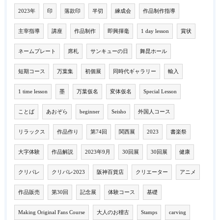
2023年
印
落款印
半切
練成会
作品制作指導
主宰指導
講座
作品制作
即興揮毫
1 day lesson
賞状
ネームプレート
席札
サンキューの日
舞昆ホール
短期コース
万葉集
初個展
同時代ギャラリー
輸入
1 time lesson
墨
万葉仮名
変体仮名
Special Lesson
ことば
あおぞら
beginner
Seisho
外国人コース
リラックス
作品作り
第74回
関西展
2023
書楽祭
大字体験
作品解説
2023年9月
30回展
30回展
健康
クリパレ
クリパレ2023
阪神百貨店
クリエーター
アニメ
作品販売
第30回
記念展
体験コース
基礎
Making Original Fans Course
大人のお稽古
Stamps
carving