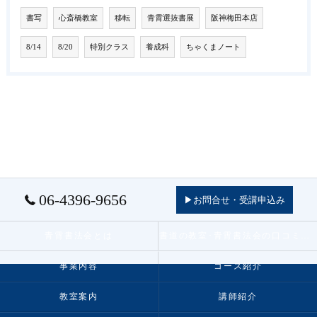
書写
心斎橋教室
移転
青霄選抜書展
阪神梅田本店
8/14
8/20
特別クラス
養成科
ちゃくまノート
06-4396-9656
▶お問合せ・受講申込み
青霄書法会とは
書道の教室･青霄書法会の口コミ情報
事業内容
コース紹介
教室案内
講師紹介