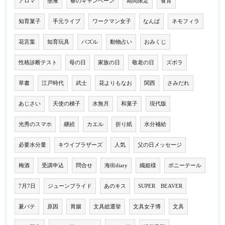
アロマ
墨液
春のキャンペーン
期間限定
食育
知育菓子
手元ライブ
ワークマン女子
なんば
ネモフィラ
花言葉
知育玩具
パズル
動物占い
おみくじ
性格診断テスト
母の日
家族の日
敬老の日
ズボラ
草書
江戸時代
武士
花よりもなお
関西
さみだれ
あじさい
天使の梯子
水無月
和菓子
現代版
光秀のスマホ
継続
カエル
折り紙
水分補給
必要水分量
キウイブラザーズ
人気
父の日メッセージ
梅酒
受講申込
問合せ
海街diary
織姫様
ポニーテール
7月7日
ジューンブライド
あのキス
SUPER BEAVER
夏バテ
原因
胃腸
文具総選挙
文具女子博
文具