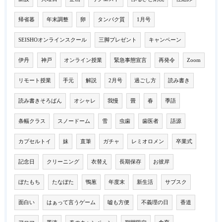
帰省暮
年末調整
卵
タンパク質
1月号
SEISHOオンラインスクール
三脚プレゼント
キャンペーン
伊丹
神戸
オンライン授業
緊急事態宣言
再発令
Zoom
リモート授業
手元
解説
2月号
過ごし方
読み書き
読み書きそろばん
オシャレ
我慢
畳
春
季語
条幅クラス
スノードーム
雪
虫歯
歯医者
語源
カプセルトイ
妹
直筆
ガチャ
レミオロメン
卒業式
記念日
クリーニング
衣替え
長期保存
お彼岸
ぼたもち
たなぼた
鴨葱
年度末
新生活
サブスク
面白い
はぁって言うゲーム
嘘も方便
不義理の日
香道