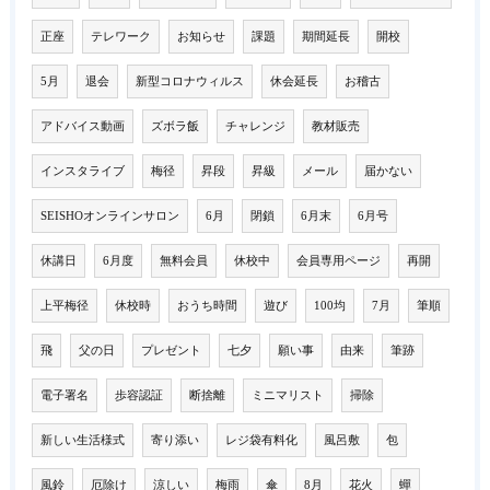
正座
テレワーク
お知らせ
課題
期間延長
開校
5月
退会
新型コロナウィルス
休会延長
お稽古
アドバイス動画
ズボラ飯
チャレンジ
教材販売
インスタライブ
梅径
昇段
昇級
メール
届かない
SEISHOオンラインサロン
6月
閉鎖
6月末
6月号
休講日
6月度
無料会員
休校中
会員専用ページ
再開
上平梅径
休校時
おうち時間
遊び
100均
7月
筆順
飛
父の日
プレゼント
七夕
願い事
由来
筆跡
電子署名
歩容認証
断捨離
ミニマリスト
掃除
新しい生活様式
寄り添い
レジ袋有料化
風呂敷
包
風鈴
厄除け
涼しい
梅雨
傘
8月
花火
蟬