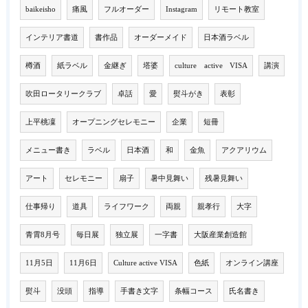
baikeisho
痛風
フルオーダー
Instagram
リモート教室
インテリア書道
書作品
オーダーメイド
日本酒ラベル
樽酒
紙ラベル
金継ぎ
塔婆
culture active VISA
講演
吹田ロータリークラブ
卓話
愛
熨斗がき
表彰
上平桃凜
オープニングセレモニー
企業
短冊
メニュー書き
ラベル
日本酒
和
金魚
アクアリウム
アート
セレモニー
扇子
暑中見舞い
残暑見舞い
仕事帰り
道具
ライフワーク
両親
親孝行
大字
青霄8月号
毎日展
独立展
一字書
大阪産業創造館
11月5日
11月6日
Culture active VISA
色紙
オンライン講座
熨斗
没頭
指導
手書き文字
条幅コース
氏名書き