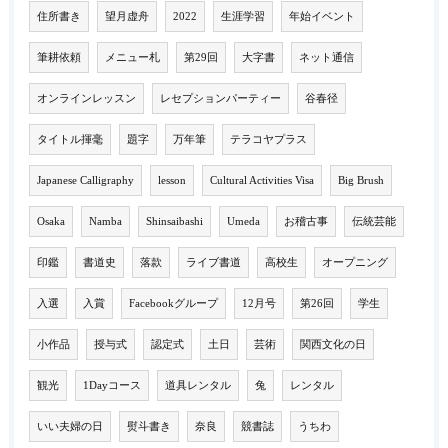
住所書き
望月虚舟
2022
生涯学習
年始イベント
筆耕依頼
メニュー札
第29回
大字書
ネット通信
オンラインレッスン
レセプションパーティー
谷春径
タイトル揮毫
題字
万年筆
テラコヤプラス
Japanese Calligraphy
lesson
Cultural Activities Visa
Big Brush
Osaka
Namba
Shinsaibashi
Umeda
お稽古事
伝統芸能
印鑑
書道史
落款
ライブ書道
高校生
オープニング
入選
入賞
Facebookグループ
12月号
第26回
学生
小作品
授与式
認定式
土日
芸術
関西文化の日
観光
1Dayコース
道具レンタル
兔
レンタル
いい夫婦の日
熨斗書き
奈良
競書誌
うちわ