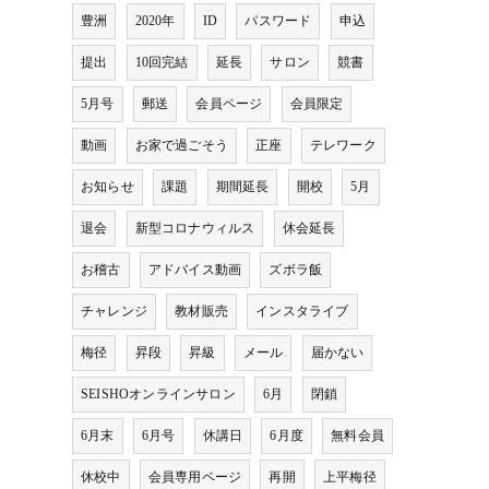
豊洲
2020年
ID
パスワード
申込
提出
10回完結
延長
サロン
競書
5月号
郵送
会員ページ
会員限定
動画
お家で過ごそう
正座
テレワーク
お知らせ
課題
期間延長
開校
5月
退会
新型コロナウィルス
休会延長
お稽古
アドバイス動画
ズボラ飯
チャレンジ
教材販売
インスタライブ
梅径
昇段
昇級
メール
届かない
SEISHOオンラインサロン
6月
閉鎖
6月末
6月号
休講日
6月度
無料会員
休校中
会員専用ページ
再開
上平梅径