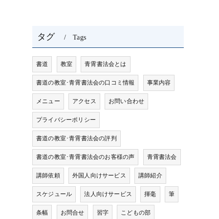
タグ
Tags
書道
教室
青霄書法会とは
書道の教室･青霄書法会の口コミ情報
事業内容
メニュー
アクセス
お問い合わせ
プライバシーポリシー
書道の教室･青霄書法会の評判
書道の教室･青霄書法会のお客様の声
青霄書法会
講師依頼
外国人向けサービス
講師紹介
スケジュール
法人向けサービス
揮毫
筆
条幅
お問合せ
習字
こどもの部