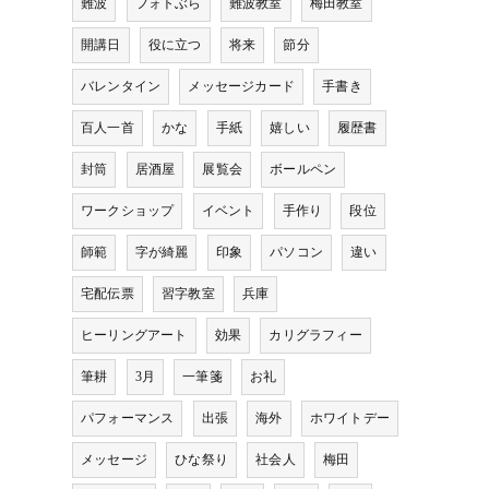
難波
フォトぶら
難波教室
梅田教室
開講日
役に立つ
将来
節分
バレンタイン
メッセージカード
手書き
百人一首
かな
手紙
嬉しい
履歴書
封筒
居酒屋
展覧会
ボールペン
ワークショップ
イベント
手作り
段位
師範
字が綺麗
印象
パソコン
違い
宅配伝票
習字教室
兵庫
ヒーリングアート
効果
カリグラフィー
筆耕
3月
一筆箋
お礼
パフォーマンス
出張
海外
ホワイトデー
メッセージ
ひな祭り
社会人
梅田