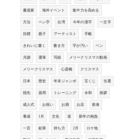
書道家
海外イベント
集中力を高める
方法
ペン字
台湾
今年の漢字
一文字
目標
親子
アーティスト
手帳
きれいに書く
書き方
字が汚い
ペン
月謝
運筆
写経
メリークリスマス動画
メリークリスマス
心斎橋
クリスマス
日本
歴史
年末ジャンボ
宝くじ
当選
指先
器用
トレーニング
令和
挨拶
成人式
お祝い
お酒
お店
飲食
養成
1月
文化
道
新年の抱負
一言
鉛筆
持ち方
2月
ロケ地