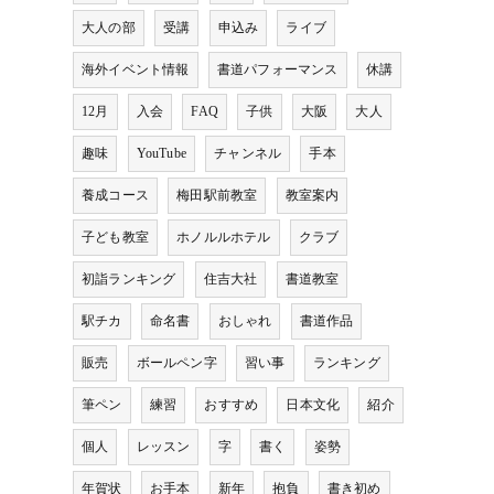
大人の部
受講
申込み
ライブ
海外イベント情報
書道パフォーマンス
休講
12月
入会
FAQ
子供
大阪
大人
趣味
YouTube
チャンネル
手本
養成コース
梅田駅前教室
教室案内
子ども教室
ホノルルホテル
クラブ
初詣ランキング
住吉大社
書道教室
駅チカ
命名書
おしゃれ
書道作品
販売
ボールペン字
習い事
ランキング
筆ペン
練習
おすすめ
日本文化
紹介
個人
レッスン
字
書く
姿勢
年賀状
お手本
新年
抱負
書き初め