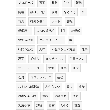
プロポーズ
言葉
和歌
俳句
短歌
開講
続けるには
講師
なるには
桜
花見
指先を使う
ノート
書類
婚姻届け
大人の塗り絵
4月
結婚式
水彩色鉛筆
エイプリルフール
嘘
行間を読む
意味
やる気を出す方法
仕事
漢字
逆輸入
タッチパネル
手書き入力
オンラインサロン
文通
募集
通信
会員
コロナウィルス
生徒
ストレス解消法
わからない
癒し
散歩
お家で楽しむ
休校
受講内容
変更
実用小筆
試験
青霄
4月号
審査