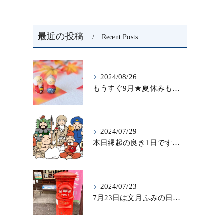
。
最近の投稿
Recent Posts
2024/08/26
もうすぐ9月★夏休みも終わりを迎え…秋になったら新しいことを始めよう♪大人の趣味に書道なら青霄書法会へ！
2024/07/29
本日縁起の良き1日ですね！縁起を担いで、新しいことをはじめる♪大人の趣味に書道なら「青霄書法会」
2024/07/23
7月23日は文月ふみの日！！お手紙を書く習慣を…★書道のお稽古なら大阪の書道教室「青霄書法会」