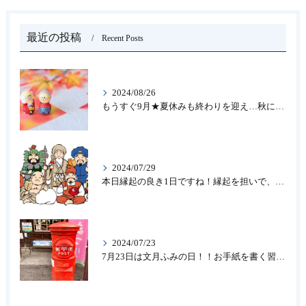
最近の投稿
Recent Posts
2024/08/26
もうすぐ9月★夏休みも終わりを迎え…秋になったら新しいことを始めよう♪大人の趣味に書道なら青霄書法会へ！
2024/07/29
本日縁起の良き1日ですね！縁起を担いで、新しいことをはじめる♪大人の趣味に書道なら「青霄書法会」
2024/07/23
7月23日は文月ふみの日！！お手紙を書く習慣を…★書道のお稽古なら大阪の書道教室「青霄書法会」