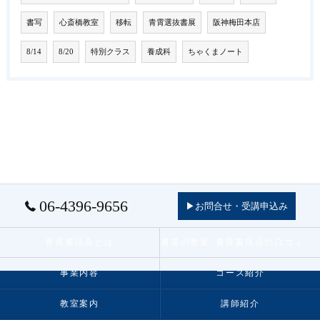
書写
心斎橋教室
移転
青霄選抜書展
阪神梅田本店
8/14
8/20
特別クラス
養成科
ちゃくまノート
06-4396-9656
▶お問合せ・受講申込み
青霄書法会とは
書道の教室･青霄書法会の口コミ情報
事業内容
コース紹介
教室案内
講師紹介