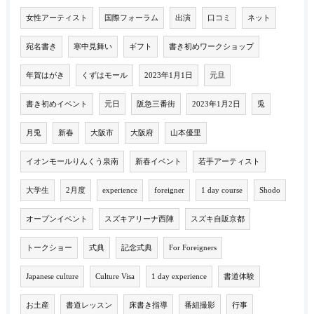
女性アーティスト
国際フォーラム
出演
口コミ
ネット
宛名書き
寒中見舞い
ギフト
書き初めワークショップ
年賀はがき
くずはモール
2023年1月1日
元旦
書き初めイベント
元日
阪急三番街
2023年1月2日
兎
月兎
新春
大阪市
大阪府
山本優里
イオンモールりんくう泉南
新春イベント
若手アーティスト
大学生
2月度
experience
foreigner
1 day course
Shodo
オープンイベント
スズキアリーナ西陣
スズキ自販京都
トークショー
式典
記念式典
For Foreigners
Japanese culture
Culture Visa
1 day experience
書道体験
お土産
書道レッスン
床書き指導
番組撮影
行事