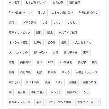
ペン習字
わらび餅ドリンク
わらび餅
明日香野
Zoom書道レッスン
選び方
止まない雨はない
果報は寝て待て
雨宿り
ゲリラ豪雨
サ道
サウナ
こだわり
東京オリンピック
競技
陸上
手元ライブ配信
オンライン書道
北海道
初心者
授業
大人におすすめ
大人におすすめ
趣味がない
自宅
書の甲子園
東京
京都
高校野球
見本
POP
ペン字練習
美文字
篆刻
消毒
石野華鳳
対談
集中力
高める
手書きメッセージ
続かない
ラジオ体操
後編
9月号
習慣化
重陽の節句
菊
お月見
中秋の名月
暇つぶし
芸術の秋
なぜ
自筆のメッセージ
余興
パフォーマンス書道
直筆のメッセージ