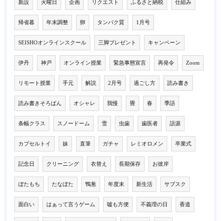
新設
火曜日
企画
リクエスト
ふるさと納税
仕組み
帰省暮
年末調整
卵
タンパク質
1月号
SEISHOオンラインスクール
三脚プレゼント
キャンペーン
伊丹
神戸
オンライン授業
緊急事態宣言
再発令
Zoom
リモート授業
手元
解説
2月号
過ごし方
読み書き
読み書きそろばん
オシャレ
我慢
畳
春
季語
条幅クラス
スノードーム
雪
虫歯
歯医者
語源
カプセルトイ
妹
直筆
ガチャ
レミオロメン
卒業式
記念日
クリーニング
衣替え
長期保存
お彼岸
ぼたもち
たなぼた
鴨葱
年度末
新生活
サブスク
面白い
はぁって言うゲーム
嘘も方便
不義理の日
香道