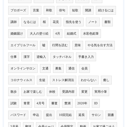
プロポーズ
言葉
和歌
俳句
短歌
開講
続けるには
講師
なるには
桜
花見
指先を使う
ノート
書類
婚姻届け
大人の塗り絵
4月
結婚式
水彩色鉛筆
エイプリルフール
嘘
行間を読む
意味
やる気を出す方法
仕事
漢字
逆輸入
タッチパネル
手書き入力
オンラインサロン
文通
募集
通信
会員
コロナウィルス
生徒
ストレス解消法
わからない
癒し
散歩
お家で楽しむ
休校
受講内容
変更
実用小筆
試験
青霄
4月号
審査
豊洲
2020年
ID
パスワード
申込
提出
10回完結
延長
サロン
競書
5月号
郵送
会員ページ
会員限定
動画
お家で過ごそう