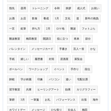
指先
器用
トレーニング
令和
挨拶
成人式
お祝い
お酒
お店
飲食
養成
1月
文化
道
新年の抱負
一言
鉛筆
持ち方
2月
ロケ地
難波
フォトぶら
難波教室
梅田教室
開講日
役に立つ
将来
節分
バレンタイン
メッセージカード
手書き
百人一首
かな
手紙
嬉しい
履歴書
封筒
居酒屋
展覧会
ボールペン
ワークショップ
イベント
手作り
段位
師範
字が綺麗
印象
パソコン
違い
宅配伝票
習字教室
兵庫
ヒーリングアート
効果
カリグラフィー
筆耕
3月
一筆箋
お礼
パフォーマンス
出張
海外
ホワイトデー
メッセージ
ひな祭り
社会人
梅田