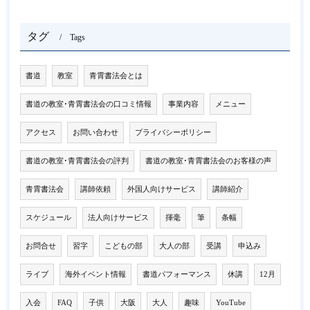
タグ
Tags
書道
教室
青霄書法会とは
書道の教室･青霄書法会の口コミ情報
事業内容
メニュー
アクセス
お問い合わせ
プライバシーポリシー
書道の教室･青霄書法会の評判
書道の教室･青霄書法会のお客様の声
青霄書法会
講師依頼
外国人向けサービス
講師紹介
スケジュール
法人向けサービス
揮毫
筆
条幅
お問合せ
習字
こどもの部
大人の部
受講
申込み
ライブ
海外イベント情報
書道パフォーマンス
休講
12月
入会
FAQ
子供
大阪
大人
趣味
YouTube