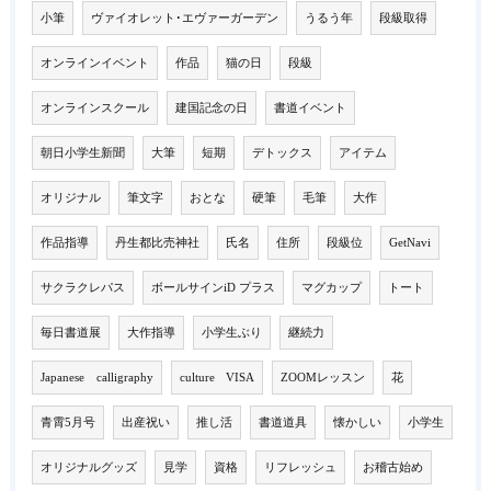
小筆
ヴァイオレット･エヴァーガーデン
うるう年
段級取得
オンラインイベント
作品
猫の日
段級
オンラインスクール
建国記念の日
書道イベント
朝日小学生新聞
大筆
短期
デトックス
アイテム
オリジナル
筆文字
おとな
硬筆
毛筆
大作
作品指導
丹生都比売神社
氏名
住所
段級位
GetNavi
サクラクレパス
ボールサインiD プラス
マグカップ
トート
毎日書道展
大作指導
小学生ぶり
継続力
Japanese calligraphy
culture VISA
ZOOMレッスン
花
青霄5月号
出産祝い
推し活
書道道具
懐かしい
小学生
オリジナルグッズ
見学
資格
リフレッシュ
お稽古始め