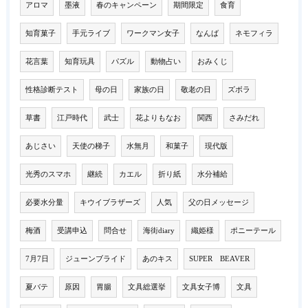
アロマ
墨液
春のキャンペーン
期間限定
食育
知育菓子
手元ライブ
ワークマン女子
なんば
ネモフィラ
花言葉
知育玩具
パズル
動物占い
おみくじ
性格診断テスト
母の日
家族の日
敬老の日
ズボラ
草書
江戸時代
武士
花よりもなお
関西
さみだれ
あじさい
天使の梯子
水無月
和菓子
現代版
光秀のスマホ
継続
カエル
折り紙
水分補給
必要水分量
キウイブラザーズ
人気
父の日メッセージ
梅酒
受講申込
問合せ
海街diary
織姫様
ポニーテール
7月7日
ジューンブライド
あのキス
SUPER BEAVER
夏バテ
原因
胃腸
文具総選挙
文具女子博
文具