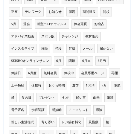
正座
テレワーク
お知らせ
課題
期間延長
開校
5月
退会
新型コロナウィルス
休会延長
お稽古
アドバイス動画
ズボラ飯
チャレンジ
教材販売
インスタライブ
梅径
昇段
昇級
メール
届かない
SEISHOオンラインサロン
6月
閉鎖
6月末
6月号
休講日
6月度
無料会員
休校中
会員専用ページ
再開
上平梅径
休校時
おうち時間
遊び
100均
7月
筆順
飛
父の日
プレゼント
七夕
願い事
由来
筆跡
電子署名
歩容認証
断捨離
ミニマリスト
掃除
新しい生活様式
寄り添い
レジ袋有料化
風呂敷
包