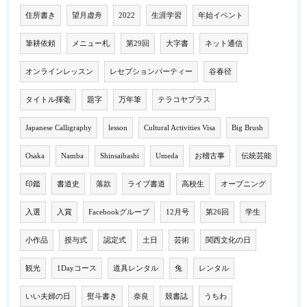
住所書き
望月虚舟
2022
生涯学習
年始イベント
筆耕依頼
メニュー札
第29回
大字書
ネット通信
オンラインレッスン
レセプションパーティー
谷春径
タイトル揮毫
題字
万年筆
テラコヤプラス
Japanese Calligraphy
lesson
Cultural Activities Visa
Big Brush
Osaka
Namba
Shinsaibashi
Umeda
お稽古事
伝統芸能
印鑑
書道史
落款
ライブ書道
高校生
オープニング
入選
入賞
Facebookグループ
12月号
第26回
学生
小作品
授与式
認定式
土日
芸術
関西文化の日
観光
1Dayコース
道具レンタル
兔
レンタル
いい夫婦の日
熨斗書き
奈良
競書誌
うちわ