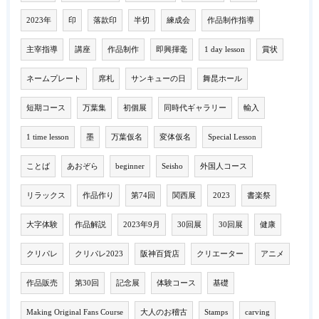
2023年
印
落款印
半切
練成会
作品制作指導
主宰指導
講座
作品制作
即興揮毫
1 day lesson
賞状
ネームプレート
席札
サンキューの日
舞昆ホール
短期コース
万葉集
初個展
同時代ギャラリー
輸入
1 time lesson
墨
万葉仮名
変体仮名
Special Lesson
ことば
あおぞら
beginner
Seisho
外国人コース
リラックス
作品作り
第74回
関西展
2023
書楽祭
大字体験
作品解説
2023年9月
30回展
30回展
健康
クリパレ
クリパレ2023
阪神百貨店
クリエーター
アニメ
作品販売
第30回
記念展
体験コース
基礎
Making Original Fans Course
大人のお稽古
Stamps
carving