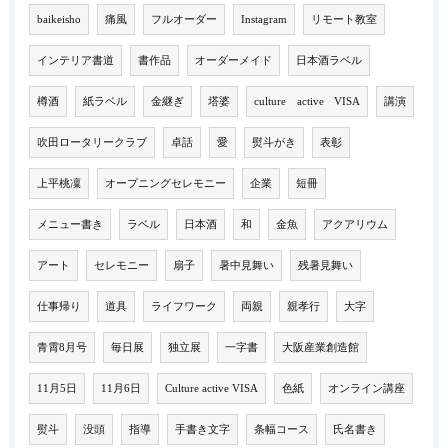
baikeisho
痛風
フルオーダー
Instagram
リモート教室
インテリア書道
書作品
オーダーメイド
日本酒ラベル
樽酒
紙ラベル
金継ぎ
塔婆
culture active VISA
講演
吹田ロータリークラブ
卓話
愛
熨斗がき
表彰
上平桃凜
オープニングセレモニー
企業
短冊
メニュー書き
ラベル
日本酒
和
金魚
アクアリウム
アート
セレモニー
扇子
暑中見舞い
残暑見舞い
仕事帰り
道具
ライフワーク
両親
親孝行
大字
青霄8月号
毎日展
独立展
一字書
大阪産業創造館
11月5日
11月6日
Culture active VISA
色紙
オンライン講座
熨斗
没頭
指導
手書き文字
条幅コース
氏名書き