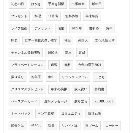
初恋の日
はがき
手書き習慣
出張教室
孫の日
プレセント
料理
11月号
無料体験
年末年始
ライブ動画
デメリット
名前
2022年
書初め
寅年
宛名
世界一画数の多い漢字
検証
外国人
文化活動ビザ
チャンネル登録者数
1000名
基本
育成
プライベートレッスン
速習
無料
今年の漢字2021
振り返り
お年玉
集中
リラックスタイム
こども
クリスマスプレゼント
年末の挨拶
成人祝い
契約書
バースデーカード
直筆メッセージ
成り立ち
REDBUBBLE
トートバック
ペン字教室
コミュニティ
渋谷凪咲
節分とは
子ども
臨書
リバイバル
再ブーム
コーヒー