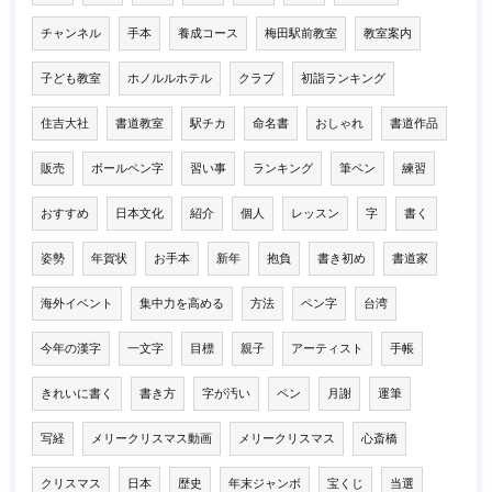
チャンネル
手本
養成コース
梅田駅前教室
教室案内
子ども教室
ホノルルホテル
クラブ
初詣ランキング
住吉大社
書道教室
駅チカ
命名書
おしゃれ
書道作品
販売
ボールペン字
習い事
ランキング
筆ペン
練習
おすすめ
日本文化
紹介
個人
レッスン
字
書く
姿勢
年賀状
お手本
新年
抱負
書き初め
書道家
海外イベント
集中力を高める
方法
ペン字
台湾
今年の漢字
一文字
目標
親子
アーティスト
手帳
きれいに書く
書き方
字が汚い
ペン
月謝
運筆
写経
メリークリスマス動画
メリークリスマス
心斎橋
クリスマス
日本
歴史
年末ジャンボ
宝くじ
当選