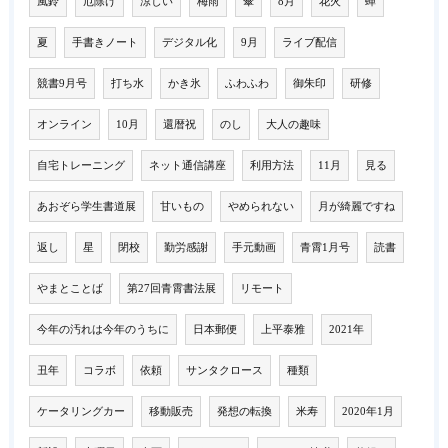
風鈴
厄除け
涼しい
梅雨
傘
8月
花火
蟬
夏
手書きノート
デジタル化
9月
ライブ配信
競書9月号
打ち水
かき氷
ふわふわ
御朱印
研修
オンライン
10月
還暦祝
のし
大人の趣味
自宅トレーニング
ネット通信講座
利用方法
11月
見る
あおぞら学生書道展
甘いもの
やめられない
月が綺麗ですね
返し
星
閉校
勤労感謝
手元動画
青霄1月号
読書
やまとことば
第27回青霄書法展
リモート
今年の汚れは今年のうちに
日本郵便
上平泰雅
2021年
丑年
コラボ
依頼
サンタクロース
種類
ケータリングカー
移動販売
発想の転換
米寿
2020年1月