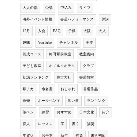
大人の部
受講
申込み
ライブ
海外イベント情報
書道パフォーマンス
休講
12月
入会
FAQ
子供
大阪
大人
趣味
YouTube
チャンネル
手本
養成コース
梅田駅前教室
教室案内
子ども教室
ホノルルホテル
クラブ
初詣ランキング
住吉大社
書道教室
駅チカ
命名書
おしゃれ
書道作品
販売
ボールペン字
習い事
ランキング
筆ペン
練習
おすすめ
日本文化
紹介
個人
レッスン
字
書く
姿勢
年賀状
お手本
新年
抱負
書き初め