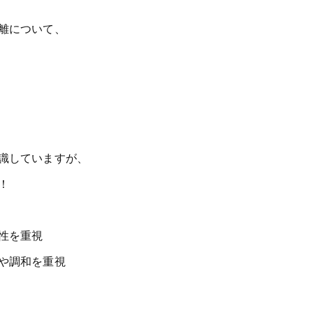
離について、
識していますが、
！
性を重視
や調和を重視