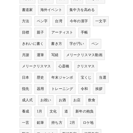
書道家
海外イベント
集中力を高める
方法
ペン字
台湾
今年の漢字
一文字
目標
親子
アーティスト
手帳
きれいに書く
書き方
字が汚い
ペン
月謝
運筆
写経
メリークリスマス動画
メリークリスマス
心斎橋
クリスマス
日本
歴史
年末ジャンボ
宝くじ
当選
指先
器用
トレーニング
令和
挨拶
成人式
お祝い
お酒
お店
飲食
養成
1月
文化
道
新年の抱負
一言
鉛筆
持ち方
2月
ロケ地