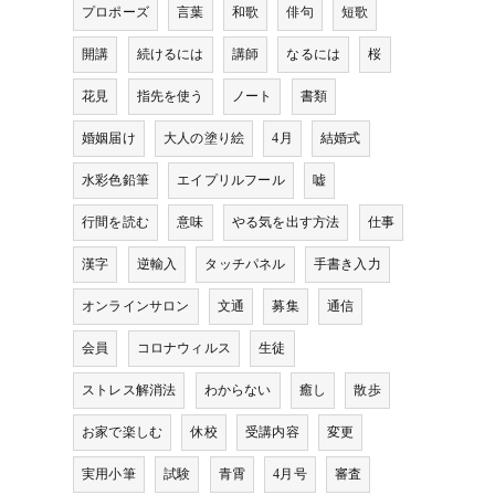
プロポーズ
言葉
和歌
俳句
短歌
開講
続けるには
講師
なるには
桜
花見
指先を使う
ノート
書類
婚姻届け
大人の塗り絵
4月
結婚式
水彩色鉛筆
エイプリルフール
嘘
行間を読む
意味
やる気を出す方法
仕事
漢字
逆輸入
タッチパネル
手書き入力
オンラインサロン
文通
募集
通信
会員
コロナウィルス
生徒
ストレス解消法
わからない
癒し
散歩
お家で楽しむ
休校
受講内容
変更
実用小筆
試験
青霄
4月号
審査