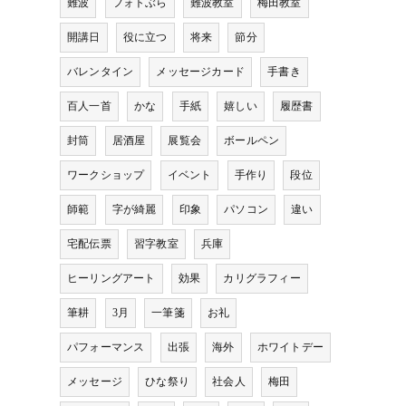
難波
フォトぶら
難波教室
梅田教室
開講日
役に立つ
将来
節分
バレンタイン
メッセージカード
手書き
百人一首
かな
手紙
嬉しい
履歴書
封筒
居酒屋
展覧会
ボールペン
ワークショップ
イベント
手作り
段位
師範
字が綺麗
印象
パソコン
違い
宅配伝票
習字教室
兵庫
ヒーリングアート
効果
カリグラフィー
筆耕
3月
一筆箋
お礼
パフォーマンス
出張
海外
ホワイトデー
メッセージ
ひな祭り
社会人
梅田