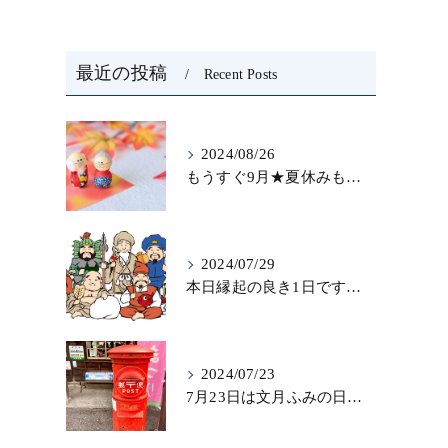
最近の投稿
Recent Posts
2024/08/26
もうすぐ9月★夏休みも終わりを迎え…秋になったら新しいことを始めよう♪大人の趣味に書道なら青霄書法会へ！
2024/07/29
本日縁起の良き1日ですね！縁起を担いで、新しいことをはじめる♪大人の趣味に書道なら「青霄書法会」
2024/07/23
7月23日は文月ふみの日！！お手紙を書く習慣を…★書道のお稽古なら大阪の書道教室「青霄書法会」