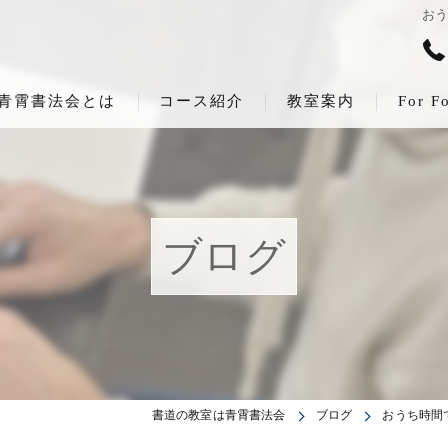
お
青霄書法会とは
コース紹介
教室案内
For F
ブログ
書道の教室は青霄書法会
ブログ
おうち時間