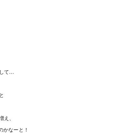
して…
と
増え、
のかなーと！