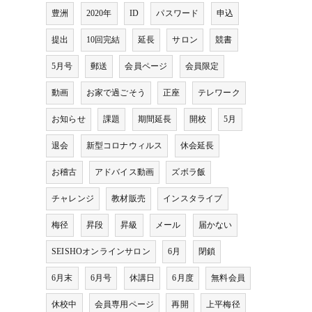
豊洲
2020年
ID
パスワード
申込
提出
10回完結
延長
サロン
競書
5月号
郵送
会員ページ
会員限定
動画
お家で過ごそう
正座
テレワーク
お知らせ
課題
期間延長
開校
5月
退会
新型コロナウィルス
休会延長
お稽古
アドバイス動画
ズボラ飯
チャレンジ
教材販売
インスタライブ
梅径
昇段
昇級
メール
届かない
SEISHOオンラインサロン
6月
閉鎖
6月末
6月号
休講日
6月度
無料会員
休校中
会員専用ページ
再開
上平梅径