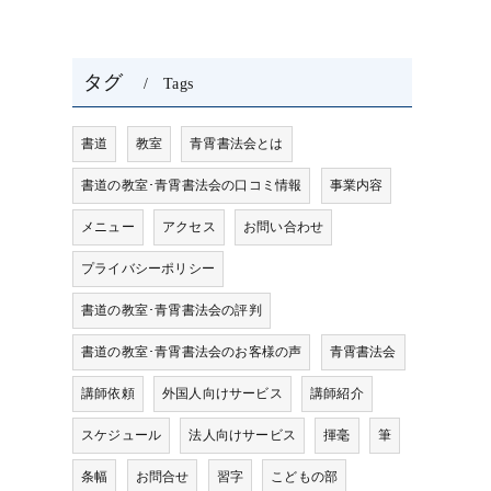
タグ
Tags
書道
教室
青霄書法会とは
書道の教室･青霄書法会の口コミ情報
事業内容
メニュー
アクセス
お問い合わせ
プライバシーポリシー
書道の教室･青霄書法会の評判
書道の教室･青霄書法会のお客様の声
青霄書法会
講師依頼
外国人向けサービス
講師紹介
スケジュール
法人向けサービス
揮毫
筆
条幅
お問合せ
習字
こどもの部