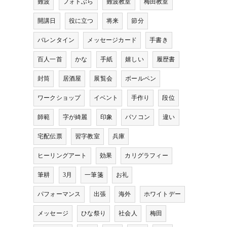
難波
フォトぶら
難波教室
梅田教室
開講日
役に立つ
将来
節分
バレンタイン
メッセージカード
手書き
百人一首
かな
手紙
嬉しい
履歴書
封筒
居酒屋
展覧会
ボールペン
ワークショップ
イベント
手作り
段位
師範
字が綺麗
印象
パソコン
違い
宅配伝票
習字教室
兵庫
ヒーリングアート
効果
カリグラフィー
筆耕
3月
一筆箋
お礼
パフォーマンス
出張
海外
ホワイトデー
メッセージ
ひな祭り
社会人
梅田