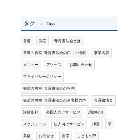
タグ
Tags
書道
教室
青霄書法会とは
書道の教室･青霄書法会の口コミ情報
事業内容
メニュー
アクセス
お問い合わせ
プライバシーポリシー
書道の教室･青霄書法会の評判
書道の教室･青霄書法会のお客様の声
青霄書法会
講師依頼
外国人向けサービス
講師紹介
スケジュール
法人向けサービス
揮毫
筆
条幅
お問合せ
習字
こどもの部