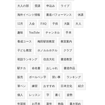
大人の部
受講
申込み
ライブ
海外イベント情報
書道パフォーマンス
休講
12月
入会
FAQ
子供
大阪
大人
趣味
YouTube
チャンネル
手本
養成コース
梅田駅前教室
教室案内
子ども教室
ホノルルホテル
クラブ
初詣ランキング
住吉大社
書道教室
駅チカ
命名書
おしゃれ
書道作品
販売
ボールペン字
習い事
ランキング
筆ペン
練習
おすすめ
日本文化
紹介
個人
レッスン
字
書く
姿勢
年賀状
お手本
新年
抱負
書き初め