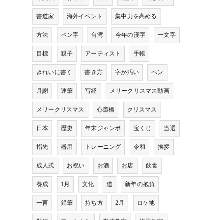
書道家
海外イベント
集中力を高める
方法
ペン字
台湾
今年の漢字
一文字
目標
親子
アーティスト
手帳
きれいに書く
書き方
字が汚い
ペン
月謝
運筆
写経
メリークリスマス動画
メリークリスマス
心斎橋
クリスマス
日本
歴史
年末ジャンボ
宝くじ
当選
指先
器用
トレーニング
令和
挨拶
成人式
お祝い
お酒
お店
飲食
養成
1月
文化
道
新年の抱負
一言
鉛筆
持ち方
2月
ロケ地