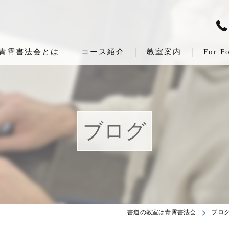
青霄書法会とは
コース紹介
教室案内
For F
ブログ
書道の教室は青霄書法会
ブロ