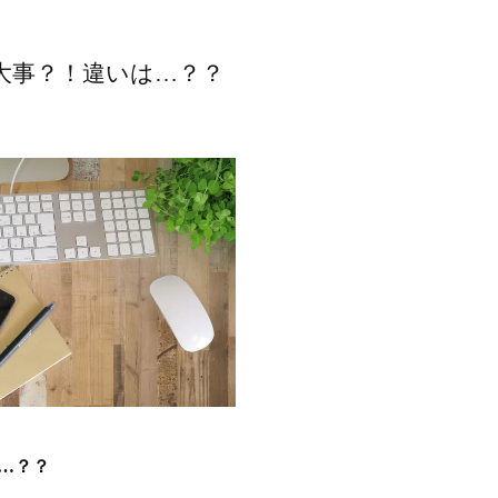
大事？！違いは…？？
…？？