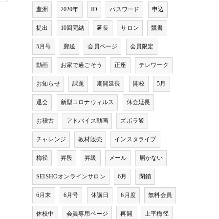
豊洲
2020年
ID
パスワード
申込
提出
10回完結
延長
サロン
競書
5月号
郵送
会員ページ
会員限定
動画
お家で過ごそう
正座
テレワーク
お知らせ
課題
期間延長
開校
5月
退会
新型コロナウィルス
休会延長
お稽古
アドバイス動画
ズボラ飯
チャレンジ
教材販売
インスタライブ
梅径
昇段
昇級
メール
届かない
SEISHOオンラインサロン
6月
閉鎖
6月末
6月号
休講日
6月度
無料会員
休校中
会員専用ページ
再開
上平梅径