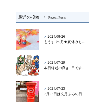
最近の投稿
Recent Posts
2024/08/26
もうすぐ9月★夏休みも終わりを迎え…秋になったら新しいことを始めよう♪大人の趣味に書道なら青霄書法会へ！
2024/07/29
本日縁起の良き1日ですね！縁起を担いで、新しいことをはじめる♪大人の趣味に書道なら「青霄書法会」
2024/07/23
7月23日は文月ふみの日！！お手紙を書く習慣を…★書道のお稽古なら大阪の書道教室「青霄書法会」