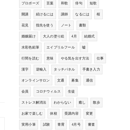
プロポーズ
言葉
和歌
俳句
短歌
開講
続けるには
講師
なるには
桜
花見
指先を使う
ノート
書類
婚姻届け
大人の塗り絵
4月
結婚式
水彩色鉛筆
エイプリルフール
嘘
行間を読む
意味
やる気を出す方法
仕事
漢字
逆輸入
タッチパネル
手書き入力
オンラインサロン
文通
募集
通信
会員
コロナウィルス
生徒
ストレス解消法
わからない
癒し
散歩
お家で楽しむ
休校
受講内容
変更
実用小筆
試験
青霄
4月号
審査