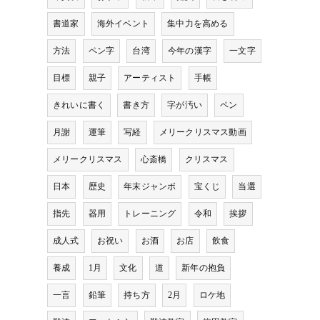
書道家
海外イベント
集中力を高める
方法
ペン字
台湾
今年の漢字
一文字
目標
親子
アーティスト
手帳
きれいに書く
書き方
字が汚い
ペン
月謝
運筆
写経
メリークリスマス動画
メリークリスマス
心斎橋
クリスマス
日本
歴史
年末ジャンボ
宝くじ
当選
指先
器用
トレーニング
令和
挨拶
成人式
お祝い
お酒
お店
飲食
養成
1月
文化
道
新年の抱負
一言
鉛筆
持ち方
2月
ロケ地