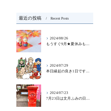
最近の投稿
Recent Posts
2024/08/26
もうすぐ9月★夏休みも終わりを迎え…秋になったら新しいことを始めよう♪大人の趣味に書道なら青霄書法会へ！
2024/07/29
本日縁起の良き1日ですね！縁起を担いで、新しいことをはじめる♪大人の趣味に書道なら「青霄書法会」
2024/07/23
7月23日は文月ふみの日！！お手紙を書く習慣を…★書道のお稽古なら大阪の書道教室「青霄書法会」