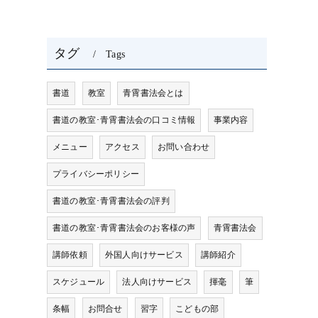
タグ
Tags
書道
教室
青霄書法会とは
書道の教室･青霄書法会の口コミ情報
事業内容
メニュー
アクセス
お問い合わせ
プライバシーポリシー
書道の教室･青霄書法会の評判
書道の教室･青霄書法会のお客様の声
青霄書法会
講師依頼
外国人向けサービス
講師紹介
スケジュール
法人向けサービス
揮毫
筆
条幅
お問合せ
習字
こどもの部