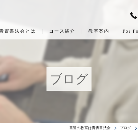
青霄書法会とは
コース紹介
教室案内
For F
ブログ
書道の教室は青霄書法会
ブログ