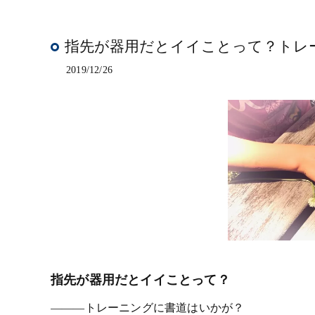
指先が器用だとイイことって？トレ
2019/12/26
指先が器用だとイイことって？
―――トレーニングに書道はいかが？