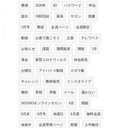
豊洲
2020年
ID
パスワード
申込
提出
10回完結
延長
サロン
競書
5月号
郵送
会員ページ
会員限定
動画
お家で過ごそう
正座
テレワーク
お知らせ
課題
期間延長
開校
5月
退会
新型コロナウィルス
休会延長
お稽古
アドバイス動画
ズボラ飯
チャレンジ
教材販売
インスタライブ
梅径
昇段
昇級
メール
届かない
SEISHOオンラインサロン
6月
閉鎖
6月末
6月号
休講日
6月度
無料会員
休校中
会員専用ページ
再開
上平梅径