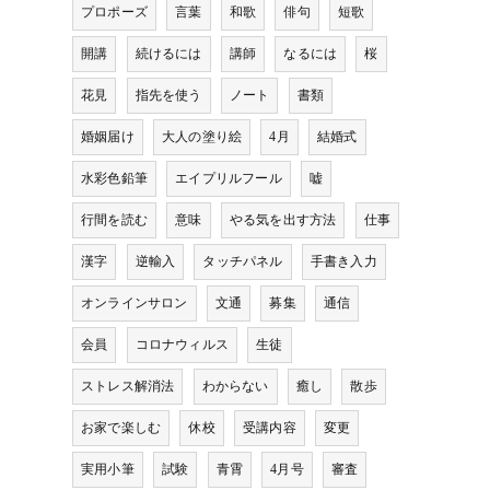
プロポーズ
言葉
和歌
俳句
短歌
開講
続けるには
講師
なるには
桜
花見
指先を使う
ノート
書類
婚姻届け
大人の塗り絵
4月
結婚式
水彩色鉛筆
エイプリルフール
嘘
行間を読む
意味
やる気を出す方法
仕事
漢字
逆輸入
タッチパネル
手書き入力
オンラインサロン
文通
募集
通信
会員
コロナウィルス
生徒
ストレス解消法
わからない
癒し
散歩
お家で楽しむ
休校
受講内容
変更
実用小筆
試験
青霄
4月号
審査