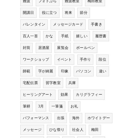
難波
フォトぶら
難波教室
梅田教室
開講日
役に立つ
将来
節分
バレンタイン
メッセージカード
手書き
百人一首
かな
手紙
嬉しい
履歴書
封筒
居酒屋
展覧会
ボールペン
ワークショップ
イベント
手作り
段位
師範
字が綺麗
印象
パソコン
違い
宅配伝票
習字教室
兵庫
ヒーリングアート
効果
カリグラフィー
筆耕
3月
一筆箋
お礼
パフォーマンス
出張
海外
ホワイトデー
メッセージ
ひな祭り
社会人
梅田