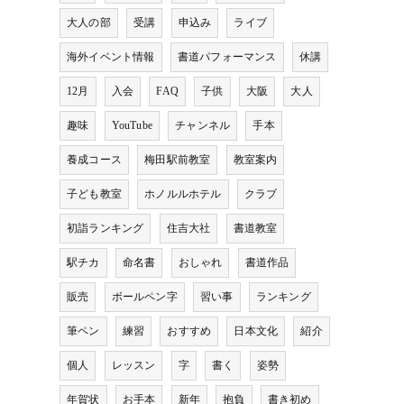
大人の部
受講
申込み
ライブ
海外イベント情報
書道パフォーマンス
休講
12月
入会
FAQ
子供
大阪
大人
趣味
YouTube
チャンネル
手本
養成コース
梅田駅前教室
教室案内
子ども教室
ホノルルホテル
クラブ
初詣ランキング
住吉大社
書道教室
駅チカ
命名書
おしゃれ
書道作品
販売
ボールペン字
習い事
ランキング
筆ペン
練習
おすすめ
日本文化
紹介
個人
レッスン
字
書く
姿勢
年賀状
お手本
新年
抱負
書き初め