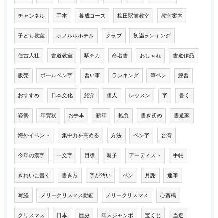
チャンネル
手本
養成コース
梅田駅前教室
教室案内
子ども教室
ホノルルホテル
クラブ
初詣ランキング
住吉大社
書道教室
駅チカ
命名書
おしゃれ
書道作品
販売
ボールペン字
習い事
ランキング
筆ペン
練習
おすすめ
日本文化
紹介
個人
レッスン
字
書く
姿勢
年賀状
お手本
新年
抱負
書き初め
書道家
海外イベント
集中力を高める
方法
ペン字
台湾
今年の漢字
一文字
目標
親子
アーティスト
手帳
きれいに書く
書き方
字が汚い
ペン
月謝
運筆
写経
メリークリスマス動画
メリークリスマス
心斎橋
クリスマス
日本
歴史
年末ジャンボ
宝くじ
当選