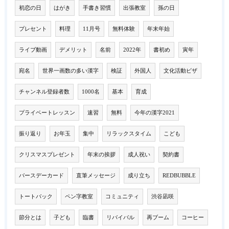
初恋の日
はがき
手書き習慣
出張教室
孫の日
プレセント
料理
11月号
無料体験
年末年始
ライブ動画
デメリット
名前
2022年
書初め
寅年
宛名
世界一画数の多い漢字
検証
外国人
文化活動ビザ
チャンネル登録者数
1000名
基本
育成
プライベートレッスン
速習
無料
今年の漢字2021
振り返り
お年玉
集中
リラックスタイム
こども
クリスマスプレゼント
年末の挨拶
成人祝い
契約書
バースデーカード
直筆メッセージ
成り立ち
REDBUBBLE
トートバック
ペン字教室
コミュニティ
渋谷凪咲
節分とは
子ども
臨書
リバイバル
再ブーム
コーヒー