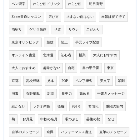
ペン習字
わらび餅ドリンク
わらび餅
明日香野
Zoom書道レッスン
選び方
止まない雨はない
果報は寝て待て
雨宿り
ゲリラ豪雨
サ道
サウナ
こだわり
東京オリンピック
競技
陸上
手元ライブ配信
オンライン書道
北海道
初心者
授業
大人におすすめ
大人におすすめ
趣味がない
自宅
書の甲子園
東京
京都
高校野球
見本
POP
ペン字練習
美文字
篆刻
消毒
石野華鳳
対談
集中力
高める
手書きメッセージ
続かない
ラジオ体操
後編
9月号
習慣化
重陽の節句
菊
お月見
中秋の名月
暇つぶし
芸術の秋
なぜ
自筆のメッセージ
余興
パフォーマンス書道
直筆のメッセージ