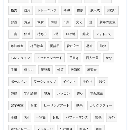
指先
器用
トレーニング
令和
挨拶
成人式
お祝い
お酒
お店
飲食
養成
1月
文化
道
新年の抱負
一言
鉛筆
持ち方
2月
ロケ地
難波
フォトぶら
難波教室
梅田教室
開講日
役に立つ
将来
節分
バレンタイン
メッセージカード
手書き
百人一首
かな
手紙
嬉しい
履歴書
封筒
居酒屋
展覧会
ボールペン
ワークショップ
イベント
手作り
段位
師範
字が綺麗
印象
パソコン
違い
宅配伝票
習字教室
兵庫
ヒーリングアート
効果
カリグラフィー
筆耕
3月
一筆箋
お礼
パフォーマンス
出張
海外
ホワイトデー
メッセージ
ひな祭り
社会人
梅田