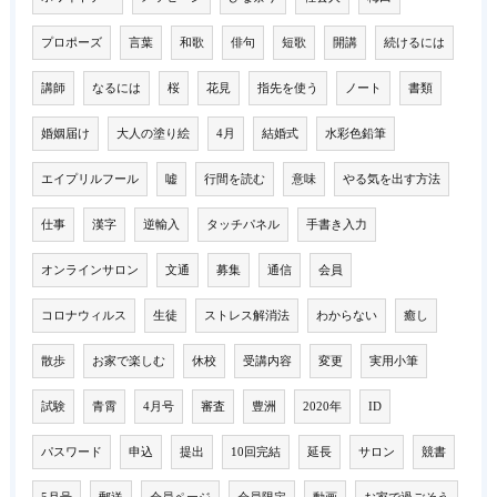
プロポーズ
言葉
和歌
俳句
短歌
開講
続けるには
講師
なるには
桜
花見
指先を使う
ノート
書類
婚姻届け
大人の塗り絵
4月
結婚式
水彩色鉛筆
エイプリルフール
嘘
行間を読む
意味
やる気を出す方法
仕事
漢字
逆輸入
タッチパネル
手書き入力
オンラインサロン
文通
募集
通信
会員
コロナウィルス
生徒
ストレス解消法
わからない
癒し
散歩
お家で楽しむ
休校
受講内容
変更
実用小筆
試験
青霄
4月号
審査
豊洲
2020年
ID
パスワード
申込
提出
10回完結
延長
サロン
競書