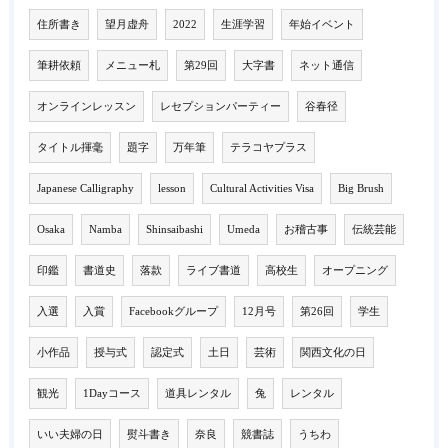
住所書き
望月虚舟
2022
生涯学習
年始イベント
筆耕依頼
メニュー札
第29回
大字書
ネット通信
オンラインレッスン
レセプションパーティー
谷春径
タイトル揮毫
題字
万年筆
テラコヤプラス
Japanese Calligraphy
lesson
Cultural Activities Visa
Big Brush
Osaka
Namba
Shinsaibashi
Umeda
お稽古事
伝統芸能
印鑑
書道史
落款
ライブ書道
高校生
オープニング
入選
入賞
Facebookグループ
12月号
第26回
学生
小作品
授与式
認定式
土日
芸術
関西文化の日
観光
1Dayコース
道具レンタル
兔
レンタル
いい夫婦の日
熨斗書き
奈良
競書誌
うちわ