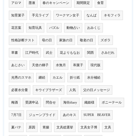
アロマ
墨液
春のキャンペーン
期間限定
食育
知育菓子
手元ライブ
ワークマン女子
なんば
ネモフィラ
花言葉
知育玩具
パズル
動物占い
おみくじ
性格診断テスト
母の日
家族の日
敬老の日
ズボラ
草書
江戸時代
武士
花よりもなお
関西
さみだれ
あじさい
天使の梯子
水無月
和菓子
現代版
光秀のスマホ
継続
カエル
折り紙
水分補給
必要水分量
キウイブラザーズ
人気
父の日メッセージ
梅酒
受講申込
問合せ
海街diary
織姫様
ポニーテール
7月7日
ジューンブライド
あのキス
SUPER BEAVER
夏バテ
原因
胃腸
文具総選挙
文具女子博
文具