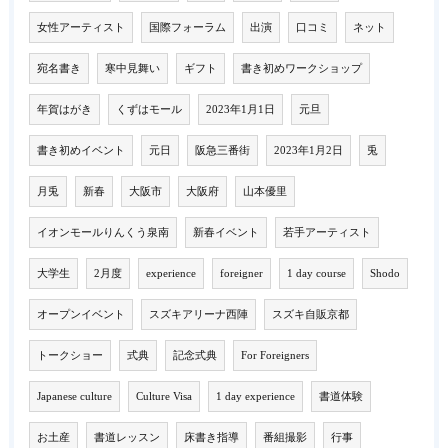
女性アーティスト
国際フォーラム
出演
口コミ
ネット
宛名書き
寒中見舞い
ギフト
書き初めワークショップ
年賀はがき
くずはモール
2023年1月1日
元旦
書き初めイベント
元日
阪急三番街
2023年1月2日
兎
月兎
新春
大阪市
大阪府
山本優里
イオンモールりんくう泉南
新春イベント
若手アーティスト
大学生
2月度
experience
foreigner
1 day course
Shodo
オープンイベント
スズキアリーナ西陣
スズキ自販京都
トークショー
式典
記念式典
For Foreigners
Japanese culture
Culture Visa
1 day experience
書道体験
お土産
書道レッスン
床書き指導
番組撮影
行事