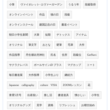
小筆
ヴァイオレット･エヴァーガーデン
うるう年
段級取得
オンラインイベント
作品
猫の日
段級
オンラインスクール
建国記念の日
書道イベント
朝日小学生新聞
大筆
短期
デトックス
アイテム
オリジナル
筆文字
おとな
硬筆
毛筆
大作
作品指導
丹生都比売神社
氏名
住所
段級位
GetNavi
サクラクレパス
ボールサインiD プラス
マグカップ
トート
毎日書道展
大作指導
小学生ぶり
継続力
Japanese calligraphy
culture VISA
ZOOMレッスン
花
青霄5月号
出産祝い
推し活
書道道具
懐かしい
小学生
オリジナルグッズ
見学
資格
リフレッシュ
お稽古始め