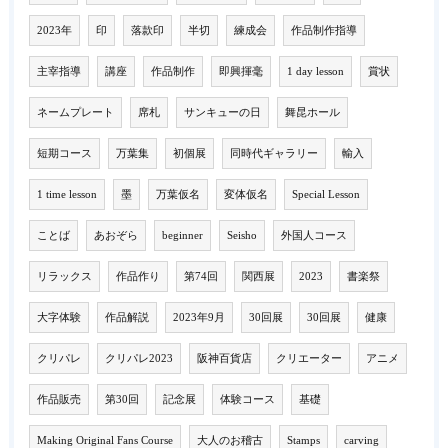
2023年
印
落款印
半切
練成会
作品制作指導
主宰指導
講座
作品制作
即興揮毫
1 day lesson
賞状
ネームプレート
席札
サンキューの日
舞昆ホール
短期コース
万葉集
初個展
同時代ギャラリー
輸入
1 time lesson
墨
万葉仮名
変体仮名
Special Lesson
ことば
あおぞら
beginner
Seisho
外国人コース
リラックス
作品作り
第74回
関西展
2023
書楽祭
大字体験
作品解説
2023年9月
30回展
30回展
健康
クリパレ
クリパレ2023
阪神百貨店
クリエーター
アニメ
作品販売
第30回
記念展
体験コース
基礎
Making Original Fans Course
大人のお稽古
Stamps
carving