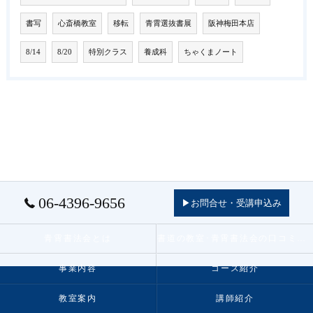
書写
心斎橋教室
移転
青霄選抜書展
阪神梅田本店
8/14
8/20
特別クラス
養成科
ちゃくまノート
06-4396-9656
▶お問合せ・受講申込み
青霄書法会とは
書道の教室･青霄書法会の口コミ情報
事業内容
コース紹介
教室案内
講師紹介