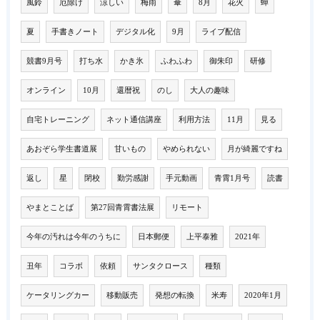
風鈴
厄除け
涼しい
梅雨
傘
8月
花火
蟬
夏
手書きノート
デジタル化
9月
ライブ配信
競書9月号
打ち水
かき氷
ふわふわ
御朱印
研修
オンライン
10月
還暦祝
のし
大人の趣味
自宅トレーニング
ネット通信講座
利用方法
11月
見る
あおぞら学生書道展
甘いもの
やめられない
月が綺麗ですね
返し
星
閉校
勤労感謝
手元動画
青霄1月号
読書
やまとことば
第27回青霄書法展
リモート
今年の汚れは今年のうちに
日本郵便
上平泰雅
2021年
丑年
コラボ
依頼
サンタクロース
種類
ケータリングカー
移動販売
発想の転換
米寿
2020年1月