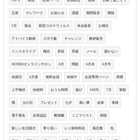
5月号
郵送
会員ページ
会員限定
動画
お家で過ごそう
正座
テレワーク
お知らせ
課題
期間延長
開校
5月
退会
新型コロナウィルス
休会延長
お稽古
アドバイス動画
ズボラ飯
チャレンジ
教材販売
インスタライブ
梅径
昇段
昇級
メール
届かない
SEISHOオンラインサロン
6月
閉鎖
6月末
6月号
休講日
6月度
無料会員
休校中
会員専用ページ
再開
上平梅径
休校時
おうち時間
遊び
100均
7月
筆順
飛
父の日
プレゼント
七夕
願い事
由来
筆跡
電子署名
歩容認証
断捨離
ミニマリスト
掃除
新しい生活様式
寄り添い
レジ袋有料化
風呂敷
包