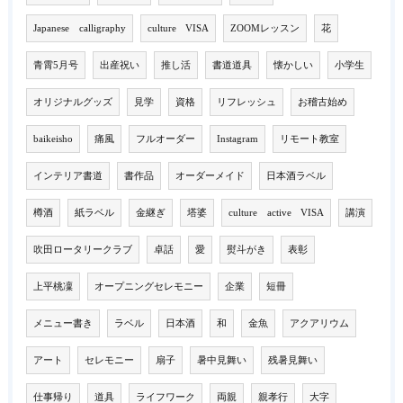
Japanese calligraphy
culture VISA
ZOOMレッスン
花
青霄5月号
出産祝い
推し活
書道道具
懐かしい
小学生
オリジナルグッズ
見学
資格
リフレッシュ
お稽古始め
baikeisho
痛風
フルオーダー
Instagram
リモート教室
インテリア書道
書作品
オーダーメイド
日本酒ラベル
樽酒
紙ラベル
金継ぎ
塔婆
culture active VISA
講演
吹田ロータリークラブ
卓話
愛
熨斗がき
表彰
上平桃凜
オープニングセレモニー
企業
短冊
メニュー書き
ラベル
日本酒
和
金魚
アクアリウム
アート
セレモニー
扇子
暑中見舞い
残暑見舞い
仕事帰り
道具
ライフワーク
両親
親孝行
大字