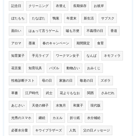
記念日
クリーニング
衣替え
長期保存
お彼岸
ぼたもち
たなぼた
鴨葱
年度末
新生活
サブスク
面白い
はぁって言うゲーム
嘘も方便
不義理の日
香道
アロマ
墨液
春のキャンペーン
期間限定
食育
知育菓子
手元ライブ
ワークマン女子
なんば
ネモフィラ
花言葉
知育玩具
パズル
動物占い
おみくじ
性格診断テスト
母の日
家族の日
敬老の日
ズボラ
草書
江戸時代
武士
花よりもなお
関西
さみだれ
あじさい
天使の梯子
水無月
和菓子
現代版
光秀のスマホ
継続
カエル
折り紙
水分補給
必要水分量
キウイブラザーズ
人気
父の日メッセージ