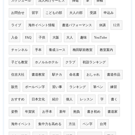
スケジュール
法人向けサービス
揮毫
筆
条幅
お問合せ
習字
こどもの部
大人の部
受講
申込み
ライブ
海外イベント情報
書道パフォーマンス
休講
12月
入会
FAQ
子供
大阪
大人
趣味
YouTube
チャンネル
手本
養成コース
梅田駅前教室
教室案内
子ども教室
ホノルルホテル
クラブ
初詣ランキング
住吉大社
書道教室
駅チカ
命名書
おしゃれ
書道作品
販売
ボールペン字
習い事
ランキング
筆ペン
練習
おすすめ
日本文化
紹介
個人
レッスン
字
書く
姿勢
年賀状
お手本
新年
抱負
書き初め
書道家
海外イベント
集中力を高める
方法
ペン字
台湾