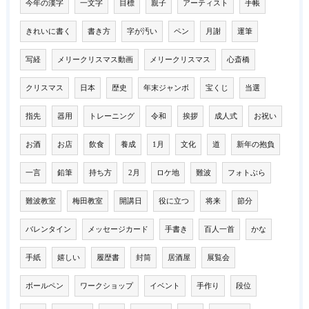
今年の漢字
一文字
目標
親子
アーティスト
手帳
きれいに書く
書き方
字が汚い
ペン
月謝
運筆
写経
メリークリスマス動画
メリークリスマス
心斎橋
クリスマス
日本
歴史
年末ジャンボ
宝くじ
当選
指先
器用
トレーニング
令和
挨拶
成人式
お祝い
お酒
お店
飲食
養成
1月
文化
道
新年の抱負
一言
鉛筆
持ち方
2月
ロケ地
難波
フォトぶら
難波教室
梅田教室
開講日
役に立つ
将来
節分
バレンタイン
メッセージカード
手書き
百人一首
かな
手紙
嬉しい
履歴書
封筒
居酒屋
展覧会
ボールペン
ワークショップ
イベント
手作り
段位