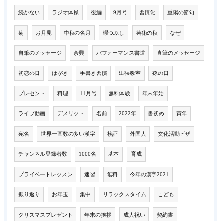
続かない
ラジオ体操
後編
9月号
習慣化
重陽の節句
菊
お月見
中秋の名月
暇つぶし
芸術の秋
なぜ
自筆のメッセージ
余興
パフォーマンス書道
直筆のメッセージ
初恋の日
はがき
手書き習慣
出張教室
孫の日
プレセント
料理
11月号
無料体験
年末年始
ライブ動画
デメリット
名前
2022年
書初め
寅年
宛名
世界一画数の多い漢字
検証
外国人
文化活動ビザ
チャンネル登録者数
1000名
基本
育成
プライベートレッスン
速習
無料
今年の漢字2021
振り返り
お年玉
集中
リラックスタイム
こども
クリスマスプレゼント
年末の挨拶
成人祝い
契約書