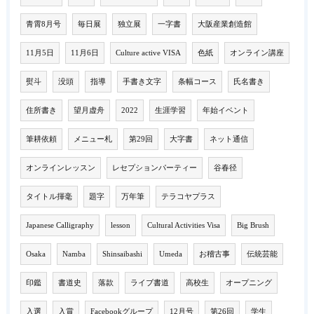
青霄8月号
毎日展
独立展
一字書
大阪産業創造館
11月5日
11月6日
Culture active VISA
色紙
オンライン講座
熨斗
没頭
指導
手書き文字
条幅コース
氏名書き
住所書き
望月虚舟
2022
生涯学習
年始イベント
筆耕依頼
メニュー札
第29回
大字書
ネット通信
オンラインレッスン
レセプションパーティー
谷春径
タイトル揮毫
題字
万年筆
テラコヤプラス
Japanese Calligraphy
lesson
Cultural Activities Visa
Big Brush
Osaka
Namba
Shinsaibashi
Umeda
お稽古事
伝統芸能
印鑑
書道史
落款
ライブ書道
高校生
オープニング
入選
入賞
Facebookグループ
12月号
第26回
学生