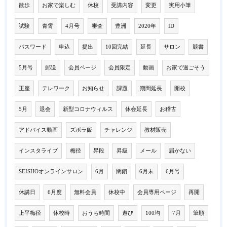
散歩
お家で楽しむ
休校
受講内容
変更
実用小筆
試験
青霄
4月号
審査
豊洲
2020年
ID
パスワード
申込
提出
10回完結
延長
サロン
競書
5月号
郵送
会員ページ
会員限定
動画
お家で過ごそう
正座
テレワーク
お知らせ
課題
期間延長
開校
5月
退会
新型コロナウィルス
休会延長
お稽古
アドバイス動画
ズボラ飯
チャレンジ
教材販売
インスタライブ
梅径
昇段
昇級
メール
届かない
SEISHOオンラインサロン
6月
閉鎖
6月末
6月号
休講日
6月度
無料会員
休校中
会員専用ページ
再開
上平梅径
休校時
おうち時間
遊び
100均
7月
筆順