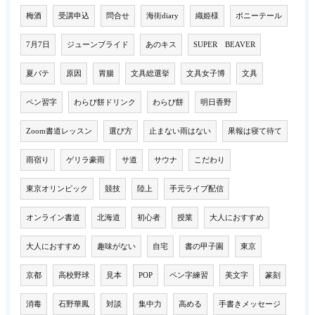
梅酒
受講申込
問合せ
海街diary
織姫様
ポニーテール
7月7日
ジューンブライド
あのキス
SUPER BEAVER
夏バテ
原因
胃腸
文具総選挙
文具女子博
文具
ペン習字
わらび餅ドリンク
わらび餅
明日香野
Zoom書道レッスン
選び方
止まない雨はない
果報は寝て待て
雨宿り
ゲリラ豪雨
サ道
サウナ
こだわり
東京オリンピック
競技
陸上
手元ライブ配信
オンライン書道
北海道
初心者
授業
大人におすすめ
大人におすすめ
趣味がない
自宅
書の甲子園
東京
京都
高校野球
見本
POP
ペン字練習
美文字
篆刻
消毒
石野華鳳
対談
集中力
高める
手書きメッセージ