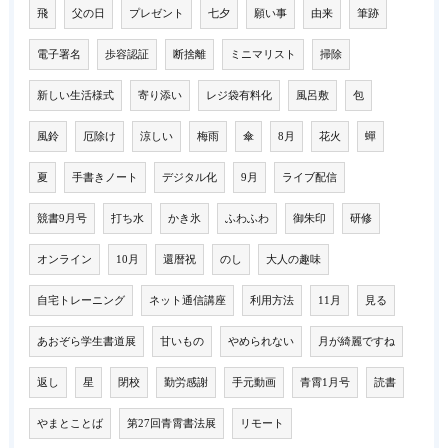
飛
父の日
プレゼント
七夕
願い事
由来
筆跡
電子署名
歩容認証
断捨離
ミニマリスト
掃除
新しい生活様式
寄り添い
レジ袋有料化
風呂敷
包
風鈴
厄除け
涼しい
梅雨
傘
8月
花火
蟬
夏
手書きノート
デジタル化
9月
ライブ配信
競書9月号
打ち水
かき氷
ふわふわ
御朱印
研修
オンライン
10月
還暦祝
のし
大人の趣味
自宅トレーニング
ネット通信講座
利用方法
11月
見る
あおぞら学生書道展
甘いもの
やめられない
月が綺麗ですね
返し
星
閉校
勤労感謝
手元動画
青霄1月号
読書
やまとことば
第27回青霄書法展
リモート