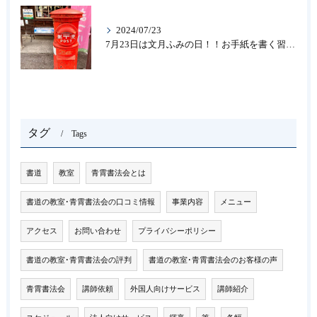
2024/07/23
7月23日は文月ふみの日！！お手紙を書く習慣を…★書道のお稽古なら大阪の書道教室「青霄書法会」
タグ
Tags
書道
教室
青霄書法会とは
書道の教室･青霄書法会の口コミ情報
事業内容
メニュー
アクセス
お問い合わせ
プライバシーポリシー
書道の教室･青霄書法会の評判
書道の教室･青霄書法会のお客様の声
青霄書法会
講師依頼
外国人向けサービス
講師紹介