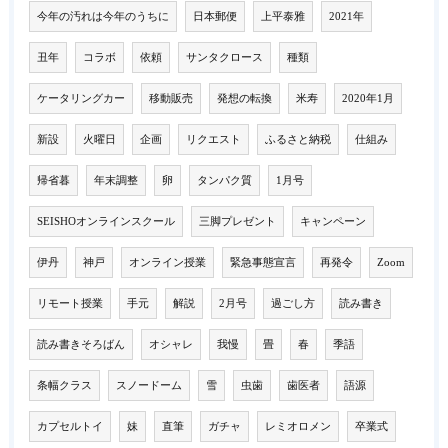
今年の汚れは今年のうちに
日本郵便
上平泰雅
2021年
丑年
コラボ
依頼
サンタクロース
種類
ケータリングカー
移動販売
発想の転換
米寿
2020年1月
新設
火曜日
企画
リクエスト
ふるさと納税
仕組み
帰省暮
年末調整
卵
タンパク質
1月号
SEISHOオンラインスクール
三脚プレゼント
キャンペーン
伊丹
神戸
オンライン授業
緊急事態宣言
再発令
Zoom
リモート授業
手元
解説
2月号
過ごし方
読み書き
読み書きそろばん
オシャレ
我慢
畳
春
季語
条幅クラス
スノードーム
雪
虫歯
歯医者
語源
カプセルトイ
妹
直筆
ガチャ
レミオロメン
卒業式