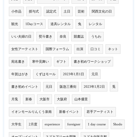
小作品
授与式
認定式
土日
芸術
関西文化の日
観光
1Dayコース
道具レンタル
兔
レンタル
いい夫婦の日
熨斗書き
奈良
競書誌
うちわ
女性アーティスト
国際フォーラム
出演
口コミ
ネット
宛名書き
寒中見舞い
ギフト
書き初めワークショップ
年賀はがき
くずはモール
2023年1月1日
元旦
書き初めイベント
元日
阪急三番街
2023年1月2日
兎
月兎
新春
大阪市
大阪府
山本優里
イオンモールりんくう泉南
新春イベント
若手アーティスト
大学生
2月度
experience
foreigner
1 day course
Shodo
オープンイベント
スズキアリーナ西陣
スズキ自販京都