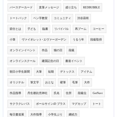
バースデーカード
直筆メッセージ
成り立ち
REDBUBBLE
トートバック
ペン字教室
コミュニティ
渋谷凪咲
節分とは
子ども
臨書
リバイバル
再ブーム
コーヒー
小筆
ヴァイオレット･エヴァーガーデン
うるう年
段級取得
オンラインイベント
作品
猫の日
段級
オンラインスクール
建国記念の日
書道イベント
朝日小学生新聞
大筆
短期
デトックス
アイテム
オリジナル
筆文字
おとな
硬筆
毛筆
大作
作品指導
丹生都比売神社
氏名
住所
段級位
GetNavi
サクラクレパス
ボールサインiD プラス
マグカップ
トート
毎日書道展
大作指導
小学生ぶり
継続力