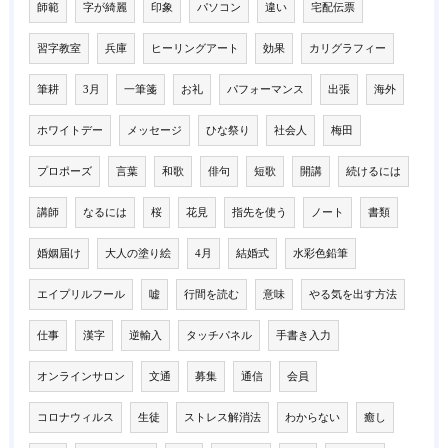
師範
字が綺麗
印象
パソコン
違い
宅配伝票
習字教室
兵庫
ヒーリングアート
効果
カリグラフィー
筆耕
3月
一筆箋
お礼
パフォーマンス
出張
海外
ホワイトデー
メッセージ
ひな祭り
社会人
梅田
プロポーズ
言葉
和歌
俳句
短歌
開講
続けるには
講師
なるには
桜
花見
指先を使う
ノート
書類
婚姻届け
大人の塗り絵
4月
結婚式
水彩色鉛筆
エイプリルフール
嘘
行間を読む
意味
やる気を出す方法
仕事
漢字
逆輸入
タッチパネル
手書き入力
オンラインサロン
文通
募集
通信
会員
コロナウィルス
生徒
ストレス解消法
わからない
癒し