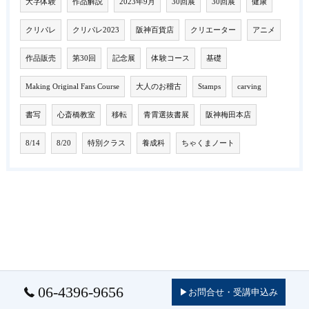
大字体験
作品解説
2023年9月
30回展
30回展
健康
クリパレ
クリパレ2023
阪神百貨店
クリエーター
アニメ
作品販売
第30回
記念展
体験コース
基礎
Making Original Fans Course
大人のお稽古
Stamps
carving
書写
心斎橋教室
移転
青霄選抜書展
阪神梅田本店
8/14
8/20
特別クラス
養成科
ちゃくまノート
06-4396-9656
▶お問合せ・受講申込み