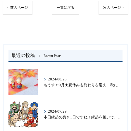
< 前のページ
一覧に戻る
次のページ >
最近の投稿
Recent Posts
2024/08/26
もうすぐ9月★夏休みも終わりを迎え…秋になったら新しいことを始めよう♪大人の趣味に書道なら青霄書法会へ！
2024/07/29
本日縁起の良き1日ですね！縁起を担いで、新しいことをはじめる♪大人の趣味に書道なら「青霄書法会」