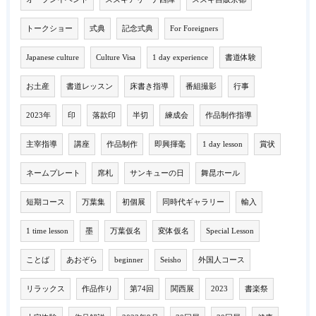
トークショー
式典
記念式典
For Foreigners
Japanese culture
Culture Visa
1 day experience
書道体験
お土産
書道レッスン
床書き指導
番組撮影
行事
2023年
印
落款印
半切
練成会
作品制作指導
主宰指導
講座
作品制作
即興揮毫
1 day lesson
賞状
ネームプレート
席札
サンキューの日
舞昆ホール
短期コース
万葉集
初個展
同時代ギャラリー
輸入
1 time lesson
墨
万葉仮名
変体仮名
Special Lesson
ことば
あおぞら
beginner
Seisho
外国人コース
リラックス
作品作り
第74回
関西展
2023
書楽祭