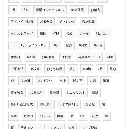
5月
退会
新型コロナウィルス
休会延長
お稽古
アドバイス動画
ズボラ飯
チャレンジ
教材販売
インスタライブ
梅径
昇段
昇級
メール
届かない
SEISHOオンラインサロン
6月
閉鎖
6月末
6月号
休講日
6月度
無料会員
休校中
会員専用ページ
再開
上平梅径
休校時
おうち時間
遊び
100均
7月
筆順
飛
父の日
プレゼント
七夕
願い事
由来
筆跡
電子署名
歩容認証
断捨離
ミニマリスト
掃除
新しい生活様式
寄り添い
レジ袋有料化
風呂敷
包
風鈴
厄除け
涼しい
梅雨
傘
8月
花火
蟬
夏
手書きノート
デジタル化
9月
ライブ配信