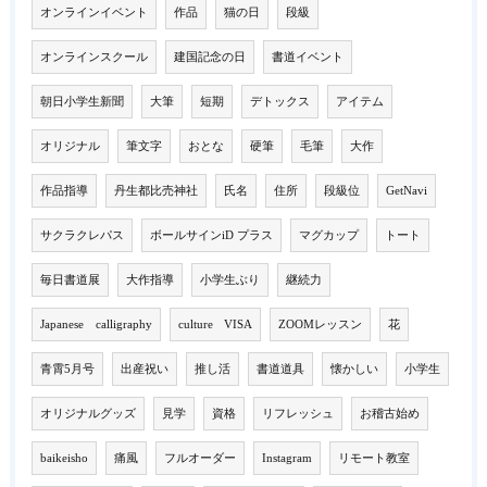
オンラインイベント
作品
猫の日
段級
オンラインスクール
建国記念の日
書道イベント
朝日小学生新聞
大筆
短期
デトックス
アイテム
オリジナル
筆文字
おとな
硬筆
毛筆
大作
作品指導
丹生都比売神社
氏名
住所
段級位
GetNavi
サクラクレパス
ボールサインiD プラス
マグカップ
トート
毎日書道展
大作指導
小学生ぶり
継続力
Japanese calligraphy
culture VISA
ZOOMレッスン
花
青霄5月号
出産祝い
推し活
書道道具
懐かしい
小学生
オリジナルグッズ
見学
資格
リフレッシュ
お稽古始め
baikeisho
痛風
フルオーダー
Instagram
リモート教室