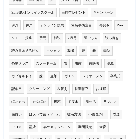
SEISHOオンラインスクール
三脚プレゼント
キャンペーン
伊丹
神戸
オンライン授業
緊急事態宣言
再発令
Zoom
リモート授業
手元
解説
2月号
過ごし方
読み書き
読み書きそろばん
オシャレ
我慢
畳
春
季語
条幅クラス
スノードーム
雪
虫歯
歯医者
語源
カプセルトイ
妹
直筆
ガチャ
レミオロメン
卒業式
記念日
クリーニング
衣替え
長期保存
お彼岸
ぼたもち
たなぼた
鴨葱
年度末
新生活
サブスク
面白い
はぁって言うゲーム
嘘も方便
不義理の日
香道
アロマ
墨液
春のキャンペーン
期間限定
食育