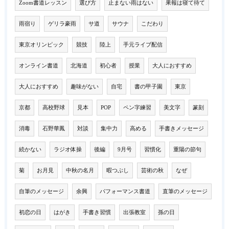
Zoom書道レッスン
選び方
止まない雨はない
果報は寝て待て
雨宿り
ゲリラ豪雨
サ道
サウナ
こだわり
東京オリンピック
競技
陸上
手元ライブ配信
オンライン書道
北海道
初心者
授業
大人におすすめ
大人におすすめ
趣味がない
自宅
書の甲子園
東京
京都
高校野球
見本
POP
ペン字練習
美文字
篆刻
消毒
石野華鳳
対談
集中力
高める
手書きメッセージ
続かない
ラジオ体操
後編
9月号
習慣化
重陽の節句
菊
お月見
中秋の名月
暇つぶし
芸術の秋
なぜ
自筆のメッセージ
余興
パフォーマンス書道
直筆のメッセージ
初恋の日
はがき
手書き習慣
出張教室
孫の日