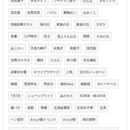
知育菓子
手元ライブ
ワークマン女子
なんば
ネモフィラ
花言葉
知育玩具
パズル
動物占い
おみくじ
性格診断テスト
母の日
家族の日
敬老の日
ズボラ
草書
江戸時代
武士
花よりもなお
関西
さみだれ
あじさい
天使の梯子
水無月
和菓子
現代版
光秀のスマホ
継続
カエル
折り紙
水分補給
必要水分量
キウイブラザーズ
人気
父の日メッセージ
梅酒
受講申込
問合せ
海街diary
織姫様
ポニーテール
7月7日
ジューンブライド
あのキス
SUPER BEAVER
夏バテ
原因
胃腸
文具総選挙
文具女子博
文具
ペン習字
わらび餅ドリンク
わらび餅
明日香野