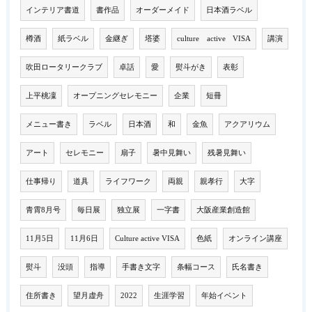
インテリア書道
書作品
オーダーメイド
日本酒ラベル
樽酒
紙ラベル
金継ぎ
塔婆
culture active VISA
講演
吹田ロータリークラブ
卓話
愛
熨斗がき
表彰
上平桃凜
オープニングセレモニー
企業
短冊
メニュー書き
ラベル
日本酒
和
金魚
アクアリウム
アート
セレモニー
扇子
暑中見舞い
残暑見舞い
仕事帰り
道具
ライフワーク
両親
親孝行
大字
青霄8月号
毎日展
独立展
一字書
大阪産業創造館
11月5日
11月6日
Culture active VISA
色紙
オンライン講座
熨斗
没頭
指導
手書き文字
条幅コース
氏名書き
住所書き
望月虚舟
2022
生涯学習
年始イベント