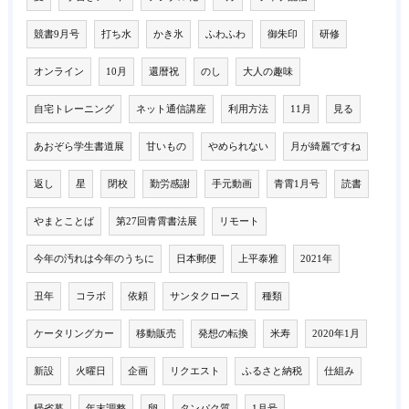
競書9月号
打ち水
かき氷
ふわふわ
御朱印
研修
オンライン
10月
還暦祝
のし
大人の趣味
自宅トレーニング
ネット通信講座
利用方法
11月
見る
あおぞら学生書道展
甘いもの
やめられない
月が綺麗ですね
返し
星
閉校
勤労感謝
手元動画
青霄1月号
読書
やまとことば
第27回青霄書法展
リモート
今年の汚れは今年のうちに
日本郵便
上平泰雅
2021年
丑年
コラボ
依頼
サンタクロース
種類
ケータリングカー
移動販売
発想の転換
米寿
2020年1月
新設
火曜日
企画
リクエスト
ふるさと納税
仕組み
帰省暮
年末調整
卵
タンパク質
1月号