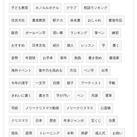
子ども教室
ホノルルホテル
クラブ
初詣ランキング
住吉大社
書道教室
駅チカ
命名書
おしゃれ
書道作品
販売
ボールペン字
習い事
ランキング
筆ペン
練習
おすすめ
日本文化
紹介
個人
レッスン
字
書く
姿勢
年賀状
お手本
新年
抱負
書き初め
書道家
海外イベント
集中力を高める
方法
ペン字
台湾
今年の漢字
一文字
目標
親子
アーティスト
手帳
きれいに書く
書き方
字が汚い
ペン
月謝
運筆
写経
メリークリスマス動画
メリークリスマス
心斎橋
クリスマス
日本
歴史
年末ジャンボ
宝くじ
当選
指先
器用
トレーニング
令和
挨拶
成人式
お祝い