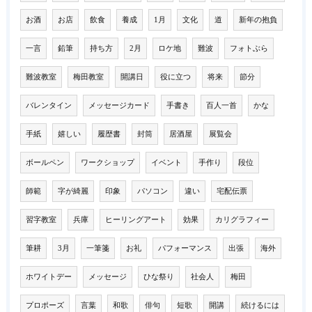
お酒
お店
飲食
養成
1月
文化
道
新年の抱負
一言
鉛筆
持ち方
2月
ロケ地
難波
フォトぶら
難波教室
梅田教室
開講日
役に立つ
将来
節分
バレンタイン
メッセージカード
手書き
百人一首
かな
手紙
嬉しい
履歴書
封筒
居酒屋
展覧会
ボールペン
ワークショップ
イベント
手作り
段位
師範
字が綺麗
印象
パソコン
違い
宅配伝票
習字教室
兵庫
ヒーリングアート
効果
カリグラフィー
筆耕
3月
一筆箋
お礼
パフォーマンス
出張
海外
ホワイトデー
メッセージ
ひな祭り
社会人
梅田
プロポーズ
言葉
和歌
俳句
短歌
開講
続けるには