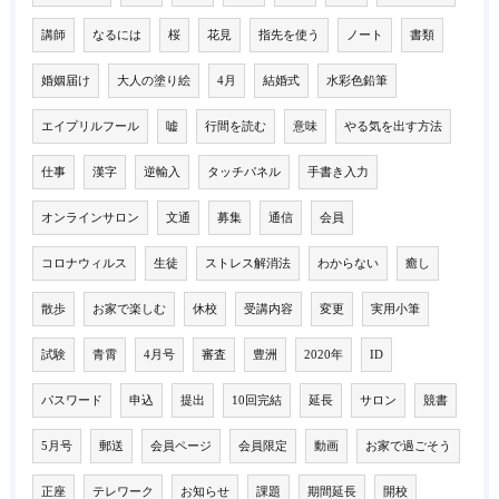
講師
なるには
桜
花見
指先を使う
ノート
書類
婚姻届け
大人の塗り絵
4月
結婚式
水彩色鉛筆
エイプリルフール
嘘
行間を読む
意味
やる気を出す方法
仕事
漢字
逆輸入
タッチパネル
手書き入力
オンラインサロン
文通
募集
通信
会員
コロナウィルス
生徒
ストレス解消法
わからない
癒し
散歩
お家で楽しむ
休校
受講内容
変更
実用小筆
試験
青霄
4月号
審査
豊洲
2020年
ID
パスワード
申込
提出
10回完結
延長
サロン
競書
5月号
郵送
会員ページ
会員限定
動画
お家で過ごそう
正座
テレワーク
お知らせ
課題
期間延長
開校