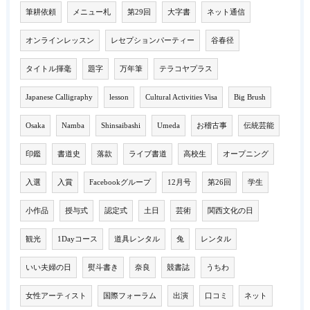
筆耕依頼
メニュー札
第29回
大字書
ネット通信
オンラインレッスン
レセプションパーティー
谷春径
タイトル揮毫
題字
万年筆
テラコヤプラス
Japanese Calligraphy
lesson
Cultural Activities Visa
Big Brush
Osaka
Namba
Shinsaibashi
Umeda
お稽古事
伝統芸能
印鑑
書道史
落款
ライブ書道
高校生
オープニング
入選
入賞
Facebookグループ
12月号
第26回
学生
小作品
授与式
認定式
土日
芸術
関西文化の日
観光
1Dayコース
道具レンタル
兔
レンタル
いい夫婦の日
熨斗書き
奈良
競書誌
うちわ
女性アーティスト
国際フォーラム
出演
口コミ
ネット