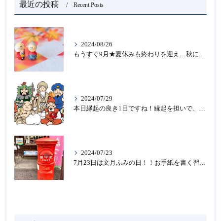
最近の投稿
Recent Posts
2024/08/26
もうすぐ9月★夏休みも終わりを迎え…秋になったら新しいことを始めよう♪大人の趣味に書道なら青霄書法会へ！
2024/07/29
本日縁起の良き1日ですね！縁起を担いで、新しいことをはじめる♪大人の趣味に書道なら「青霄書法会」
2024/07/23
7月23日は文月ふみの日！！お手紙を書く習慣を…★書道のお稽古なら大阪の書道教室「青霄書法会」