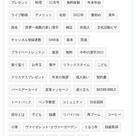
プレセント
料理
11月号
無料体験
年末年始
ライブ動画
デメリット
名前
2022年
書初め
寅年
宛名
世界一画数の多い漢字
検証
外国人
文化活動ビザ
チャンネル登録者数
1000名
基本
育成
プライベートレッスン
速習
無料
今年の漢字2021
振り返り
お年玉
集中
リラックスタイム
こども
クリスマスプレゼント
年末の挨拶
成人祝い
契約書
バースデーカード
直筆メッセージ
成り立ち
REDBUBBLE
トートバック
ペン字教室
コミュニティ
渋谷凪咲
節分とは
子ども
臨書
リバイバル
再ブーム
コーヒー
小筆
ヴァイオレット･エヴァーガーデン
うるう年
段級取得