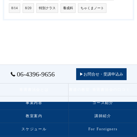
8/14
8/20
特別クラス
養成科
ちゃくまノート
06-4396-9656
▶お問合せ・受講申込み
青霄書法会とは
書道の教室･青霄書法会の口コミ情報
事業内容
コース紹介
教室案内
講師紹介
スケジュール
For Foreigners