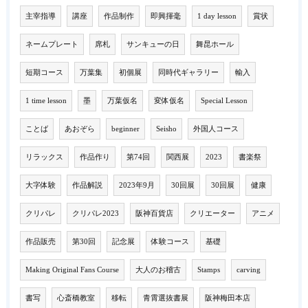
主宰指導
講座
作品制作
即興揮毫
1 day lesson
賞状
ネームプレート
席札
サンキューの日
舞昆ホール
短期コース
万葉集
初個展
同時代ギャラリー
輸入
1 time lesson
墨
万葉仮名
変体仮名
Special Lesson
ことば
あおぞら
beginner
Seisho
外国人コース
リラックス
作品作り
第74回
関西展
2023
書楽祭
大字体験
作品解説
2023年9月
30回展
30回展
健康
クリパレ
クリパレ2023
阪神百貨店
クリエーター
アニメ
作品販売
第30回
記念展
体験コース
基礎
Making Original Fans Course
大人のお稽古
Stamps
carving
書写
心斎橋教室
移転
青霄選抜書展
阪神梅田本店