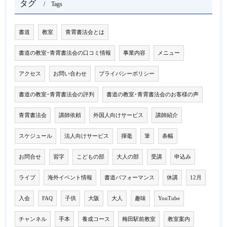
タグ
Tags
書道
教室
青霄書法会とは
書道の教室･青霄書法会の口コミ情報
事業内容
メニュー
アクセス
お問い合わせ
プライバシーポリシー
書道の教室･青霄書法会の評判
書道の教室･青霄書法会のお客様の声
青霄書法会
講師依頼
外国人向けサービス
講師紹介
スケジュール
法人向けサービス
揮毫
筆
条幅
お問合せ
習字
こどもの部
大人の部
受講
申込み
ライブ
海外イベント情報
書道パフォーマンス
休講
12月
入会
FAQ
子供
大阪
大人
趣味
YouTube
チャンネル
手本
養成コース
梅田駅前教室
教室案内