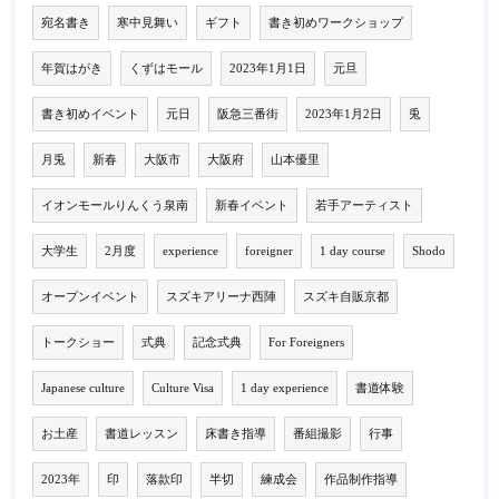
宛名書き
寒中見舞い
ギフト
書き初めワークショップ
年賀はがき
くずはモール
2023年1月1日
元旦
書き初めイベント
元日
阪急三番街
2023年1月2日
兎
月兎
新春
大阪市
大阪府
山本優里
イオンモールりんくう泉南
新春イベント
若手アーティスト
大学生
2月度
experience
foreigner
1 day course
Shodo
オープンイベント
スズキアリーナ西陣
スズキ自販京都
トークショー
式典
記念式典
For Foreigners
Japanese culture
Culture Visa
1 day experience
書道体験
お土産
書道レッスン
床書き指導
番組撮影
行事
2023年
印
落款印
半切
練成会
作品制作指導