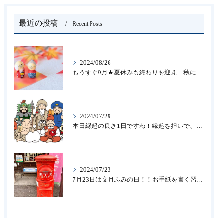
最近の投稿
Recent Posts
2024/08/26
もうすぐ9月★夏休みも終わりを迎え…秋になったら新しいことを始めよう♪大人の趣味に書道なら青霄書法会へ！
2024/07/29
本日縁起の良き1日ですね！縁起を担いで、新しいことをはじめる♪大人の趣味に書道なら「青霄書法会」
2024/07/23
7月23日は文月ふみの日！！お手紙を書く習慣を…★書道のお稽古なら大阪の書道教室「青霄書法会」