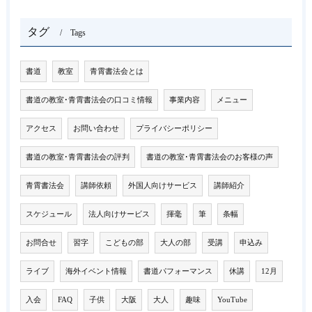
タグ
Tags
書道
教室
青霄書法会とは
書道の教室･青霄書法会の口コミ情報
事業内容
メニュー
アクセス
お問い合わせ
プライバシーポリシー
書道の教室･青霄書法会の評判
書道の教室･青霄書法会のお客様の声
青霄書法会
講師依頼
外国人向けサービス
講師紹介
スケジュール
法人向けサービス
揮毫
筆
条幅
お問合せ
習字
こどもの部
大人の部
受講
申込み
ライブ
海外イベント情報
書道パフォーマンス
休講
12月
入会
FAQ
子供
大阪
大人
趣味
YouTube