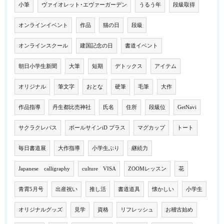
小筆
ヴァイオレット･エヴァーガーデン
うるう年
段級取得
オンラインイベント
作品
猫の日
段級
オンラインスクール
建国記念の日
書道イベント
朝日小学生新聞
大筆
短期
デトックス
アイテム
オリジナル
筆文字
おとな
硬筆
毛筆
大作
作品指導
丹生都比売神社
氏名
住所
段級位
GetNavi
サクラクレパス
ボールサインiD プラス
マグカップ
トート
毎日書道展
大作指導
小学生ぶり
継続力
Japanese calligraphy
culture VISA
ZOOMレッスン
花
青霄5月号
出産祝い
推し活
書道道具
懐かしい
小学生
オリジナルグッズ
見学
資格
リフレッシュ
お稽古始め