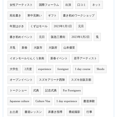
女性アーティスト
国際フォーラム
出演
口コミ
ネット
宛名書き
寒中見舞い
ギフト
書き初めワークショップ
年賀はがき
くずはモール
2023年1月1日
元旦
書き初めイベント
元日
阪急三番街
2023年1月2日
兎
月兎
新春
大阪市
大阪府
山本優里
イオンモールりんくう泉南
新春イベント
若手アーティスト
大学生
2月度
experience
foreigner
1 day course
Shodo
オープンイベント
スズキアリーナ西陣
スズキ自販京都
トークショー
式典
記念式典
For Foreigners
Japanese culture
Culture Visa
1 day experience
書道体験
お土産
書道レッスン
床書き指導
番組撮影
行事