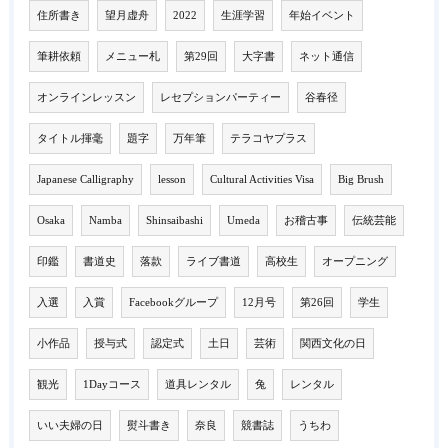
住所書き
望月虚舟
2022
生涯学習
年始イベント
筆耕依頼
メニュー札
第29回
大字書
ネット通信
オンラインレッスン
レセプションパーティー
谷春径
タイトル揮毫
題字
万年筆
テラコヤプラス
Japanese Calligraphy
lesson
Cultural Activities Visa
Big Brush
Osaka
Namba
Shinsaibashi
Umeda
お稽古事
伝統芸能
印鑑
書道史
落款
ライブ書道
高校生
オープニング
入選
入賞
Facebookグループ
12月号
第26回
学生
小作品
授与式
認定式
土日
芸術
関西文化の日
観光
1Dayコース
道具レンタル
兔
レンタル
いい夫婦の日
熨斗書き
奈良
競書誌
うちわ