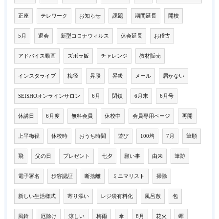
正座
テレワーク
お知らせ
課題
期間延長
開校
5月
退会
新型コロナウィルス
休会延長
お稽古
アドバイス動画
ズボラ飯
チャレンジ
教材販売
インスタライブ
梅径
昇段
昇級
メール
届かない
SEISHOオンラインサロン
6月
閉鎖
6月末
6月号
休講日
6月度
無料会員
休校中
会員専用ページ
再開
上平梅径
休校時
おうち時間
遊び
100均
7月
筆順
飛
父の日
プレゼント
七夕
願い事
由来
筆跡
電子署名
歩容認証
断捨離
ミニマリスト
掃除
新しい生活様式
寄り添い
レジ袋有料化
風呂敷
包
風鈴
厄除け
涼しい
梅雨
傘
8月
花火
蟬