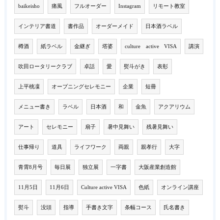
baikeisho
痛風
フルオーダー
Instagram
リモート教室
インテリア書道
書作品
オーダーメイド
日本酒ラベル
樽酒
紙ラベル
金継ぎ
塔婆
culture active VISA
講演
吹田ロータリークラブ
卓話
愛
熨斗がき
表彰
上平桃凜
オープニングセレモニー
企業
短冊
メニュー書き
ラベル
日本酒
和
金魚
アクアリウム
アート
セレモニー
扇子
暑中見舞い
残暑見舞い
仕事帰り
道具
ライフワーク
両親
親孝行
大字
青霄8月号
毎日展
独立展
一字書
大阪産業創造館
11月5日
11月6日
Culture active VISA
色紙
オンライン講座
熨斗
没頭
指導
手書き文字
条幅コース
氏名書き