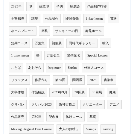
2023年
印
落款印
半切
練成会
作品制作指導
主宰指導
講座
作品制作
即興揮毫
1 day lesson
賞状
ネームプレート
席札
サンキューの日
舞昆ホール
短期コース
万葉集
初個展
同時代ギャラリー
輸入
1 time lesson
墨
万葉仮名
変体仮名
Special Lesson
ことば
あおぞら
beginner
Seisho
外国人コース
リラックス
作品作り
第74回
関西展
2023
書楽祭
大字体験
作品解説
2023年9月
30回展
30回展
健康
クリパレ
クリパレ2023
阪神百貨店
クリエーター
アニメ
作品販売
第30回
記念展
体験コース
基礎
Making Original Fans Course
大人のお稽古
Stamps
carving