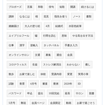
プロポーズ
言葉
和歌
俳句
短歌
開講
続けるには
講師
なるには
桜
花見
指先を使う
ノート
書類
婚姻届け
大人の塗り絵
4月
結婚式
水彩色鉛筆
エイプリルフール
嘘
行間を読む
意味
やる気を出す方法
仕事
漢字
逆輸入
タッチパネル
手書き入力
オンラインサロン
文通
募集
通信
会員
コロナウィルス
生徒
ストレス解消法
わからない
癒し
散歩
お家で楽しむ
休校
受講内容
変更
実用小筆
試験
青霄
4月号
審査
豊洲
2020年
ID
パスワード
申込
提出
10回完結
延長
サロン
競書
5月号
郵送
会員ページ
会員限定
動画
お家で過ごそう