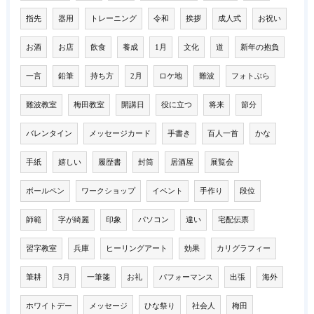
指先
器用
トレーニング
令和
挨拶
成人式
お祝い
お酒
お店
飲食
養成
1月
文化
道
新年の抱負
一言
鉛筆
持ち方
2月
ロケ地
難波
フォトぶら
難波教室
梅田教室
開講日
役に立つ
将来
節分
バレンタイン
メッセージカード
手書き
百人一首
かな
手紙
嬉しい
履歴書
封筒
居酒屋
展覧会
ボールペン
ワークショップ
イベント
手作り
段位
師範
字が綺麗
印象
パソコン
違い
宅配伝票
習字教室
兵庫
ヒーリングアート
効果
カリグラフィー
筆耕
3月
一筆箋
お礼
パフォーマンス
出張
海外
ホワイトデー
メッセージ
ひな祭り
社会人
梅田