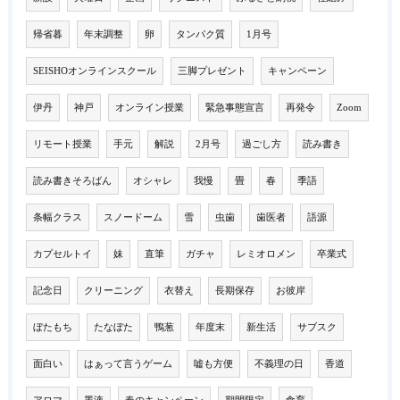
帰省暮
年末調整
卵
タンパク質
1月号
SEISHOオンラインスクール
三脚プレゼント
キャンペーン
伊丹
神戸
オンライン授業
緊急事態宣言
再発令
Zoom
リモート授業
手元
解説
2月号
過ごし方
読み書き
読み書きそろばん
オシャレ
我慢
畳
春
季語
条幅クラス
スノードーム
雪
虫歯
歯医者
語源
カプセルトイ
妹
直筆
ガチャ
レミオロメン
卒業式
記念日
クリーニング
衣替え
長期保存
お彼岸
ぼたもち
たなぼた
鴨葱
年度末
新生活
サブスク
面白い
はぁって言うゲーム
嘘も方便
不義理の日
香道