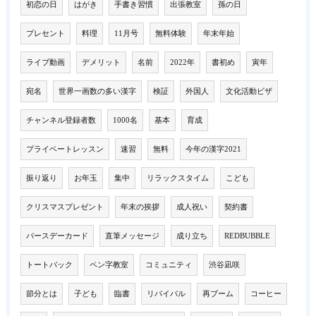
初恋の日
はがき
手書き習慣
出張教室
孫の日
プレセント
料理
11月号
無料体験
年末年始
ライブ動画
デメリット
名前
2022年
書初め
寅年
宛名
世界一画数の多い漢字
検証
外国人
文化活動ビザ
チャンネル登録者数
1000名
基本
育成
プライベートレッスン
速習
無料
今年の漢字2021
振り返り
お年玉
集中
リラックスタイム
こども
クリスマスプレゼント
年末の挨拶
成人祝い
契約書
バースデーカード
直筆メッセージ
成り立ち
REDBUBBLE
トートバック
ペン字教室
コミュニティ
渋谷凪咲
節分とは
子ども
臨書
リバイバル
再ブーム
コーヒー