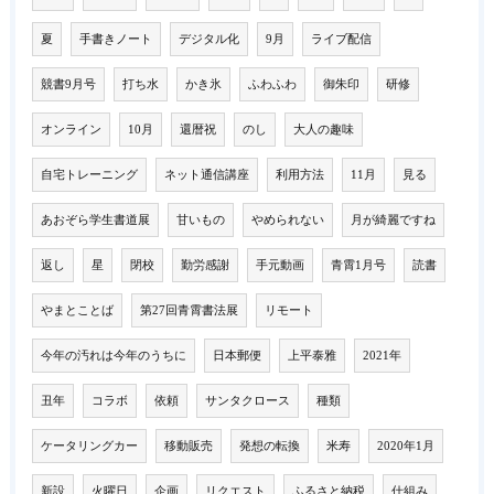
夏
手書きノート
デジタル化
9月
ライブ配信
競書9月号
打ち水
かき氷
ふわふわ
御朱印
研修
オンライン
10月
還暦祝
のし
大人の趣味
自宅トレーニング
ネット通信講座
利用方法
11月
見る
あおぞら学生書道展
甘いもの
やめられない
月が綺麗ですね
返し
星
閉校
勤労感謝
手元動画
青霄1月号
読書
やまとことば
第27回青霄書法展
リモート
今年の汚れは今年のうちに
日本郵便
上平泰雅
2021年
丑年
コラボ
依頼
サンタクロース
種類
ケータリングカー
移動販売
発想の転換
米寿
2020年1月
新設
火曜日
企画
リクエスト
ふるさと納税
仕組み