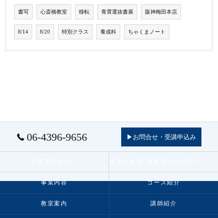
書写
心斎橋教室
移転
青霄選抜書展
阪神梅田本店
8/14
8/20
特別クラス
養成科
ちゃくまノート
06-4396-9656
▶お問合せ・受講申込み
青霄書法会とは
書道の教室･青霄書法会の口コミ情報
事業内容
コース紹介
教室案内
講師紹介