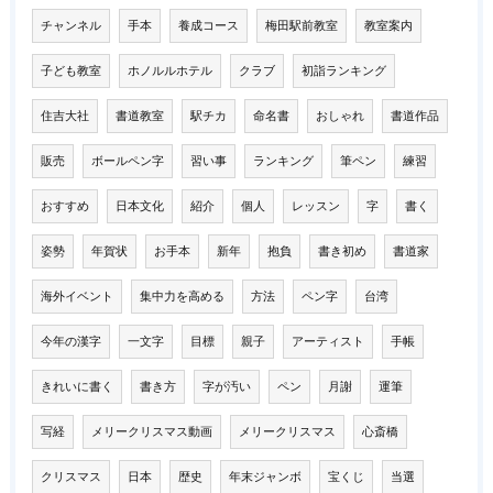
チャンネル
手本
養成コース
梅田駅前教室
教室案内
子ども教室
ホノルルホテル
クラブ
初詣ランキング
住吉大社
書道教室
駅チカ
命名書
おしゃれ
書道作品
販売
ボールペン字
習い事
ランキング
筆ペン
練習
おすすめ
日本文化
紹介
個人
レッスン
字
書く
姿勢
年賀状
お手本
新年
抱負
書き初め
書道家
海外イベント
集中力を高める
方法
ペン字
台湾
今年の漢字
一文字
目標
親子
アーティスト
手帳
きれいに書く
書き方
字が汚い
ペン
月謝
運筆
写経
メリークリスマス動画
メリークリスマス
心斎橋
クリスマス
日本
歴史
年末ジャンボ
宝くじ
当選