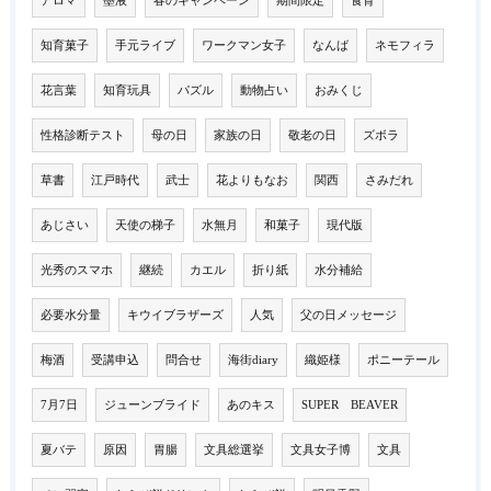
アロマ
墨液
春のキャンペーン
期間限定
食育
知育菓子
手元ライブ
ワークマン女子
なんば
ネモフィラ
花言葉
知育玩具
パズル
動物占い
おみくじ
性格診断テスト
母の日
家族の日
敬老の日
ズボラ
草書
江戸時代
武士
花よりもなお
関西
さみだれ
あじさい
天使の梯子
水無月
和菓子
現代版
光秀のスマホ
継続
カエル
折り紙
水分補給
必要水分量
キウイブラザーズ
人気
父の日メッセージ
梅酒
受講申込
問合せ
海街diary
織姫様
ポニーテール
7月7日
ジューンブライド
あのキス
SUPER BEAVER
夏バテ
原因
胃腸
文具総選挙
文具女子博
文具