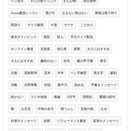
ペン習字
わらび餅ドリンク
わらび餅
明日香野
Zoom書道レッスン
選び方
止まない雨はない
果報は寝て待て
雨宿り
ゲリラ豪雨
サ道
サウナ
こだわり
東京オリンピック
競技
陸上
手元ライブ配信
オンライン書道
北海道
初心者
授業
大人におすすめ
大人におすすめ
趣味がない
自宅
書の甲子園
東京
京都
高校野球
見本
POP
ペン字練習
美文字
篆刻
消毒
石野華鳳
対談
集中力
高める
手書きメッセージ
続かない
ラジオ体操
後編
9月号
習慣化
重陽の節句
菊
お月見
中秋の名月
暇つぶし
芸術の秋
なぜ
自筆のメッセージ
余興
パフォーマンス書道
直筆のメッセージ