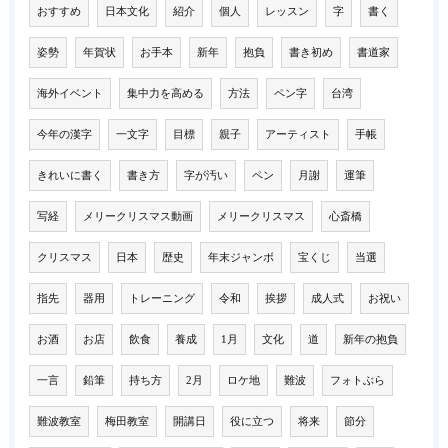
おすすめ
日本文化
紹介
個人
レッスン
字
書く
姿勢
年賀状
お手本
新年
抱負
書き初め
書道家
海外イベント
集中力を高める
方法
ペン字
台湾
今年の漢字
一文字
目標
親子
アーティスト
手帳
きれいに書く
書き方
字が汚い
ペン
月謝
運筆
写経
メリークリスマス動画
メリークリスマス
心斎橋
クリスマス
日本
歴史
年末ジャンボ
宝くじ
当選
指先
器用
トレーニング
令和
挨拶
成人式
お祝い
お酒
お店
飲食
養成
1月
文化
道
新年の抱負
一言
鉛筆
持ち方
2月
ロケ地
難波
フォトぶら
難波教室
梅田教室
開講日
役に立つ
将来
節分