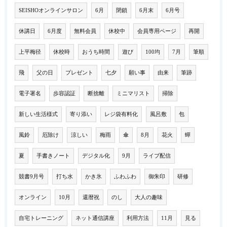
SEISHOオンラインサロン
6月
閉鎖
6月末
6月号
休講日
6月度
無料会員
休校中
会員専用ページ
再開
上平梅径
休校時
おうち時間
遊び
100均
7月
筆順
飛
父の日
プレゼント
七夕
願い事
由来
筆跡
電子署名
歩容認証
断捨離
ミニマリスト
掃除
新しい生活様式
寄り添い
レジ袋有料化
風呂敷
包
風鈴
厄除け
涼しい
梅雨
傘
8月
花火
蟬
夏
手書きノート
デジタル化
9月
ライブ配信
競書9月号
打ち水
かき氷
ふわふわ
御朱印
研修
オンライン
10月
還暦祝
のし
大人の趣味
自宅トレーニング
ネット通信講座
利用方法
11月
見る