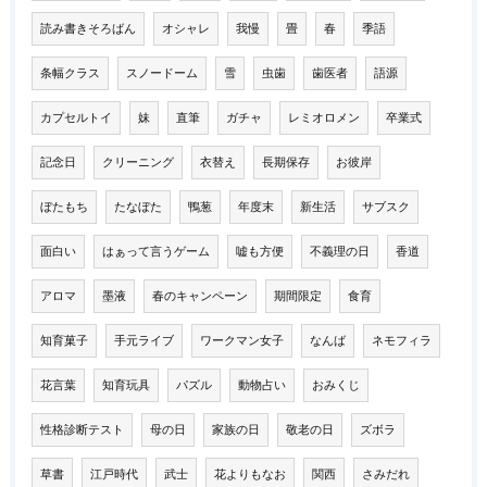
読み書きそろばん
オシャレ
我慢
畳
春
季語
条幅クラス
スノードーム
雪
虫歯
歯医者
語源
カプセルトイ
妹
直筆
ガチャ
レミオロメン
卒業式
記念日
クリーニング
衣替え
長期保存
お彼岸
ぼたもち
たなぼた
鴨葱
年度末
新生活
サブスク
面白い
はぁって言うゲーム
嘘も方便
不義理の日
香道
アロマ
墨液
春のキャンペーン
期間限定
食育
知育菓子
手元ライブ
ワークマン女子
なんば
ネモフィラ
花言葉
知育玩具
パズル
動物占い
おみくじ
性格診断テスト
母の日
家族の日
敬老の日
ズボラ
草書
江戸時代
武士
花よりもなお
関西
さみだれ