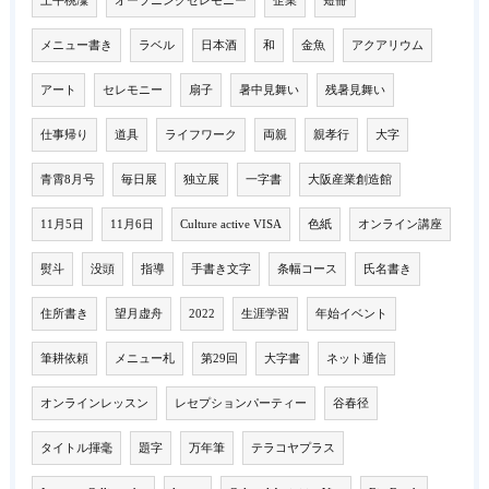
上平桃凜
オープニングセレモニー
企業
短冊
メニュー書き
ラベル
日本酒
和
金魚
アクアリウム
アート
セレモニー
扇子
暑中見舞い
残暑見舞い
仕事帰り
道具
ライフワーク
両親
親孝行
大字
青霄8月号
毎日展
独立展
一字書
大阪産業創造館
11月5日
11月6日
Culture active VISA
色紙
オンライン講座
熨斗
没頭
指導
手書き文字
条幅コース
氏名書き
住所書き
望月虚舟
2022
生涯学習
年始イベント
筆耕依頼
メニュー札
第29回
大字書
ネット通信
オンラインレッスン
レセプションパーティー
谷春径
タイトル揮毫
題字
万年筆
テラコヤプラス