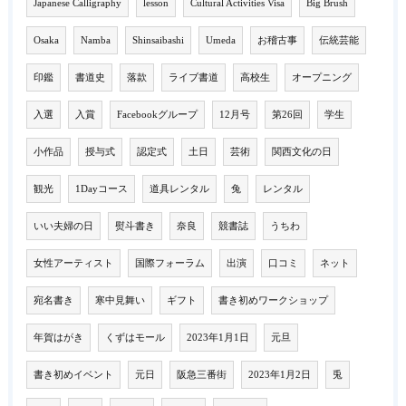
Japanese Calligraphy
lesson
Cultural Activities Visa
Big Brush
Osaka
Namba
Shinsaibashi
Umeda
お稽古事
伝統芸能
印鑑
書道史
落款
ライブ書道
高校生
オープニング
入選
入賞
Facebookグループ
12月号
第26回
学生
小作品
授与式
認定式
土日
芸術
関西文化の日
観光
1Dayコース
道具レンタル
兔
レンタル
いい夫婦の日
熨斗書き
奈良
競書誌
うちわ
女性アーティスト
国際フォーラム
出演
口コミ
ネット
宛名書き
寒中見舞い
ギフト
書き初めワークショップ
年賀はがき
くずはモール
2023年1月1日
元旦
書き初めイベント
元日
阪急三番街
2023年1月2日
兎