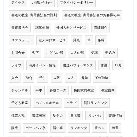
アクセス
お問い合わせ
プライバシーポリシー
書道の教室･青霄書法会の評判
書道の教室･青霄書法会のお客様の声
青霄書法会
講師依頼
外国人向けサービス
講師紹介
スケジュール
法人向けサービス
揮毫
筆
条幅
お問合せ
習字
こどもの部
大人の部
受講
申込み
ライブ
海外イベント情報
書道パフォーマンス
休講
12月
入会
FAQ
子供
大阪
大人
趣味
YouTube
チャンネル
手本
養成コース
梅田駅前教室
教室案内
子ども教室
ホノルルホテル
クラブ
初詣ランキング
住吉大社
書道教室
駅チカ
命名書
おしゃれ
書道作品
販売
ボールペン字
習い事
ランキング
筆ペン
練習