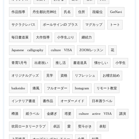
作品指導
丹生都比売神社
氏名
住所
段級位
GetNavi
サクラクレパス
ボールサインiD プラス
マグカップ
トート
毎日書道展
大作指導
小学生ぶり
継続力
Japanese calligraphy
culture VISA
ZOOMレッスン
花
青霄5月号
出産祝い
推し活
書道道具
懐かしい
小学生
オリジナルグッズ
見学
資格
リフレッシュ
お稽古始め
baikeisho
痛風
フルオーダー
Instagram
リモート教室
インテリア書道
書作品
オーダーメイド
日本酒ラベル
樽酒
紙ラベル
金継ぎ
塔婆
culture active VISA
講演
吹田ロータリークラブ
卓話
愛
熨斗がき
表彰