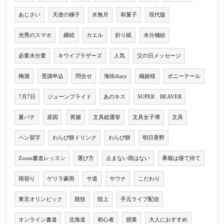
あじさい
天使の梯子
水無月
和菓子
現代版
光秀のスマホ
継続
カエル
折り紙
水分補給
必要水分量
キウイブラザーズ
人気
父の日メッセージ
梅酒
受講申込
問合せ
海街diary
織姫様
ポニーテール
7月7日
ジューンブライド
あのキス
SUPER BEAVER
夏バテ
原因
胃腸
文具総選挙
文具女子博
文具
ペン習字
わらび餅ドリンク
わらび餅
明日香野
Zoom書道レッスン
選び方
止まない雨はない
果報は寝て待て
雨宿り
ゲリラ豪雨
サ道
サウナ
こだわり
東京オリンピック
競技
陸上
手元ライブ配信
オンライン書道
北海道
初心者
授業
大人におすすめ