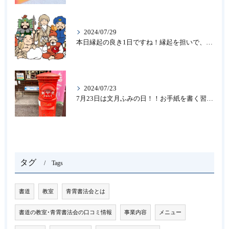
2024/07/29
本日縁起の良き1日ですね！縁起を担いで、新しいことをはじめる♪大人の趣味に書道なら「青霄書法会」
2024/07/23
7月23日は文月ふみの日！！お手紙を書く習慣を…★書道のお稽古なら大阪の書道教室「青霄書法会」
タグ
Tags
書道
教室
青霄書法会とは
書道の教室･青霄書法会の口コミ情報
事業内容
メニュー