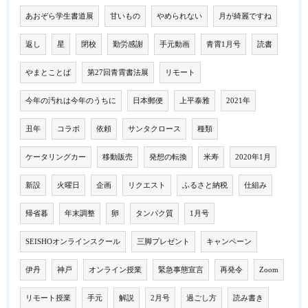
あおぞら学生書道展
甘いもの
やめられない
月が綺麗ですね
返し
星
閉校
勤労感謝
手元動画
青霄1月号
読書
やまとことば
第27回青霄書法展
リモート
今年の汚れは今年のうちに
日本郵便
上平泰雅
2021年
丑年
コラボ
依頼
サンタクロース
種類
ケータリングカー
移動販売
発想の転換
米寿
2020年1月
新設
火曜日
企画
リクエスト
ふるさと納税
仕組み
帰省暮
年末調整
卵
タンパク質
1月号
SEISHOオンラインスクール
三脚プレゼント
キャンペーン
伊丹
神戸
オンライン授業
緊急事態宣言
再発令
Zoom
リモート授業
手元
解説
2月号
過ごし方
読み書き