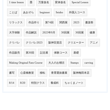
1 time lesson
墨
万葉仮名
変体仮名
Special Lesson
ことば
あおぞら
beginner
Seisho
外国人コース
リラックス
作品作り
第74回
関西展
2023
書楽祭
大字体験
作品解説
2023年9月
30回展
30回展
健康
クリパレ
クリパレ2023
阪神百貨店
クリエーター
アニメ
作品販売
第30回
記念展
体験コース
基礎
Making Original Fans Course
大人のお稽古
Stamps
carving
書写
心斎橋教室
移転
青霄選抜書展
阪神梅田本店
8/14
8/20
特別クラス
養成科
ちゃくまノート