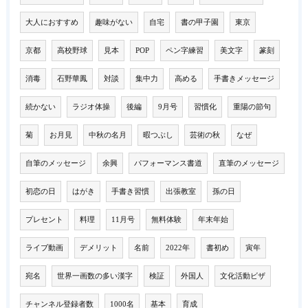
大人におすすめ
趣味がない
自宅
書の甲子園
東京
京都
高校野球
見本
POP
ペン字練習
美文字
篆刻
消毒
石野華鳳
対談
集中力
高める
手書きメッセージ
続かない
ラジオ体操
後編
9月号
習慣化
重陽の節句
菊
お月見
中秋の名月
暇つぶし
芸術の秋
なぜ
自筆のメッセージ
余興
パフォーマンス書道
直筆のメッセージ
初恋の日
はがき
手書き習慣
出張教室
孫の日
プレセント
料理
11月号
無料体験
年末年始
ライブ動画
デメリット
名前
2022年
書初め
寅年
宛名
世界一画数の多い漢字
検証
外国人
文化活動ビザ
チャンネル登録者数
1000名
基本
育成