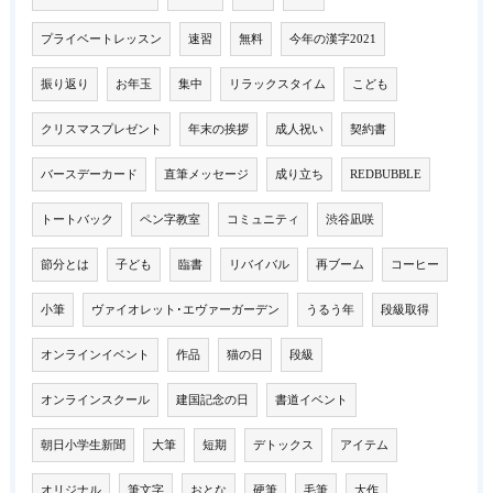
プライベートレッスン
速習
無料
今年の漢字2021
振り返り
お年玉
集中
リラックスタイム
こども
クリスマスプレゼント
年末の挨拶
成人祝い
契約書
バースデーカード
直筆メッセージ
成り立ち
REDBUBBLE
トートバック
ペン字教室
コミュニティ
渋谷凪咲
節分とは
子ども
臨書
リバイバル
再ブーム
コーヒー
小筆
ヴァイオレット･エヴァーガーデン
うるう年
段級取得
オンラインイベント
作品
猫の日
段級
オンラインスクール
建国記念の日
書道イベント
朝日小学生新聞
大筆
短期
デトックス
アイテム
オリジナル
筆文字
おとな
硬筆
毛筆
大作