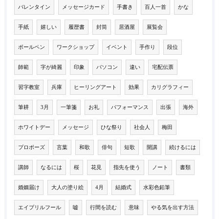
バレンタイン
メッセージカード
手書き
百人一首
かな
手紙
嬉しい
履歴書
封筒
居酒屋
展覧会
ボールペン
ワークショップ
イベント
手作り
段位
師範
字が綺麗
印象
パソコン
違い
宅配伝票
習字教室
兵庫
ヒーリングアート
効果
カリグラフィー
筆耕
3月
一筆箋
お礼
パフォーマンス
出張
海外
ホワイトデー
メッセージ
ひな祭り
社会人
梅田
プロポーズ
言葉
和歌
俳句
短歌
開講
続けるには
講師
なるには
桜
花見
指先を使う
ノート
書類
婚姻届け
大人の塗り絵
4月
結婚式
水彩色鉛筆
エイプリルフール
嘘
行間を読む
意味
やる気を出す方法