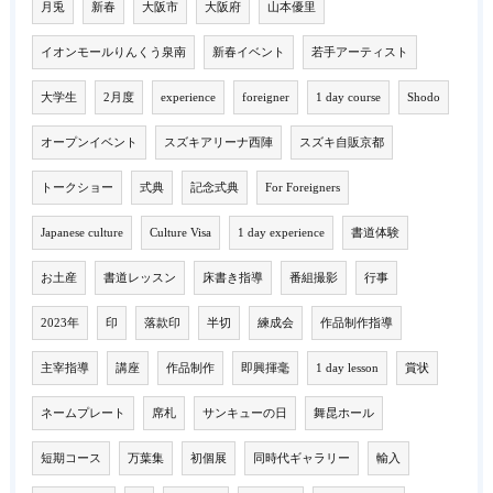
月兎
新春
大阪市
大阪府
山本優里
イオンモールりんくう泉南
新春イベント
若手アーティスト
大学生
2月度
experience
foreigner
1 day course
Shodo
オープンイベント
スズキアリーナ西陣
スズキ自販京都
トークショー
式典
記念式典
For Foreigners
Japanese culture
Culture Visa
1 day experience
書道体験
お土産
書道レッスン
床書き指導
番組撮影
行事
2023年
印
落款印
半切
練成会
作品制作指導
主宰指導
講座
作品制作
即興揮毫
1 day lesson
賞状
ネームプレート
席札
サンキューの日
舞昆ホール
短期コース
万葉集
初個展
同時代ギャラリー
輸入