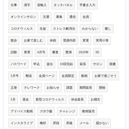
仕事
漢字
逆輸入
タッチパネル
手書き入力
オンラインサロン
文通
募集
通信
会員
コロナウィルス
生徒
ストレス解消法
わからない
癒し
散歩
お家で楽しむ
休校
受講内容
変更
実用小筆
試験
青霄
4月号
審査
豊洲
2020年
ID
パスワード
申込
提出
10回完結
延長
サロン
競書
5月号
郵送
会員ページ
会員限定
動画
お家で過ごそう
正座
テレワーク
お知らせ
課題
期間延長
開校
5月
退会
新型コロナウィルス
休会延長
お稽古
アドバイス動画
ズボラ飯
チャレンジ
教材販売
インスタライブ
梅径
昇段
昇級
メール
届かない