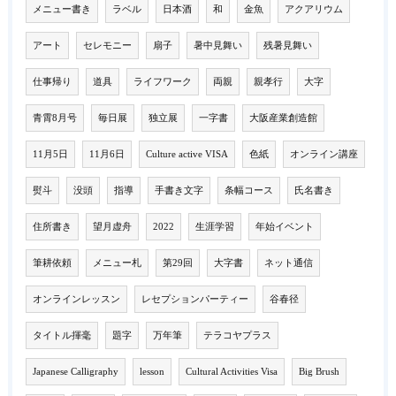
メニュー書き
ラベル
日本酒
和
金魚
アクアリウム
アート
セレモニー
扇子
暑中見舞い
残暑見舞い
仕事帰り
道具
ライフワーク
両親
親孝行
大字
青霄8月号
毎日展
独立展
一字書
大阪産業創造館
11月5日
11月6日
Culture active VISA
色紙
オンライン講座
熨斗
没頭
指導
手書き文字
条幅コース
氏名書き
住所書き
望月虚舟
2022
生涯学習
年始イベント
筆耕依頼
メニュー札
第29回
大字書
ネット通信
オンラインレッスン
レセプションパーティー
谷春径
タイトル揮毫
題字
万年筆
テラコヤプラス
Japanese Calligraphy
lesson
Cultural Activities Visa
Big Brush