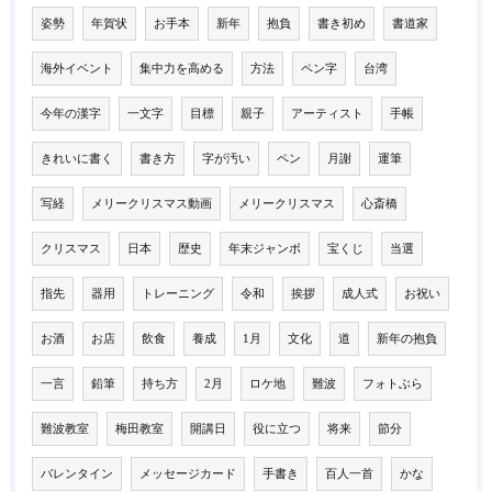
姿勢
年賀状
お手本
新年
抱負
書き初め
書道家
海外イベント
集中力を高める
方法
ペン字
台湾
今年の漢字
一文字
目標
親子
アーティスト
手帳
きれいに書く
書き方
字が汚い
ペン
月謝
運筆
写経
メリークリスマス動画
メリークリスマス
心斎橋
クリスマス
日本
歴史
年末ジャンボ
宝くじ
当選
指先
器用
トレーニング
令和
挨拶
成人式
お祝い
お酒
お店
飲食
養成
1月
文化
道
新年の抱負
一言
鉛筆
持ち方
2月
ロケ地
難波
フォトぶら
難波教室
梅田教室
開講日
役に立つ
将来
節分
バレンタイン
メッセージカード
手書き
百人一首
かな