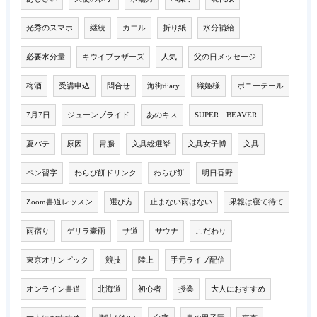
光秀のスマホ
継続
カエル
折り紙
水分補給
必要水分量
キウイブラザーズ
人気
父の日メッセージ
梅酒
受講申込
問合せ
海街diary
織姫様
ポニーテール
7月7日
ジューンブライド
あのキス
SUPER BEAVER
夏バテ
原因
胃腸
文具総選挙
文具女子博
文具
ペン習字
わらび餅ドリンク
わらび餅
明日香野
Zoom書道レッスン
選び方
止まない雨はない
果報は寝て待て
雨宿り
ゲリラ豪雨
サ道
サウナ
こだわり
東京オリンピック
競技
陸上
手元ライブ配信
オンライン書道
北海道
初心者
授業
大人におすすめ