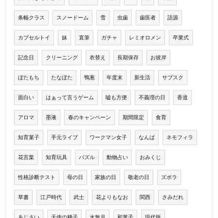
条幅クラス
スノードーム
雪
虫歯
歯医者
語源
カプセルトイ
妹
直筆
ガチャ
レミオロメン
卒業式
記念日
クリーニング
衣替え
長期保存
お彼岸
ぼたもち
たなぼた
鴨葱
年度末
新生活
サブスク
面白い
はぁって言うゲーム
嘘も方便
不義理の日
香道
アロマ
墨液
春のキャンペーン
期間限定
食育
知育菓子
手元ライブ
ワークマン女子
なんば
ネモフィラ
花言葉
知育玩具
パズル
動物占い
おみくじ
性格診断テスト
母の日
家族の日
敬老の日
ズボラ
草書
江戸時代
武士
花よりもなお
関西
さみだれ
あじさい
天使の梯子
水無月
和菓子
現代版