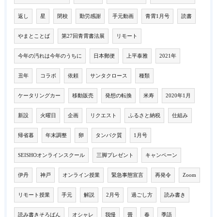
返し
星
閉校
勤労感謝
手元動画
青霄1月号
読書
やまとことば
第27回青霄書法展
リモート
今年の汚れは今年のうちに
日本郵便
上平泰雅
2021年
丑年
コラボ
依頼
サンタクロース
種類
ケータリングカー
移動販売
発想の転換
米寿
2020年1月
新設
火曜日
企画
リクエスト
ふるさと納税
仕組み
帰省暮
年末調整
卵
タンパク質
1月号
SEISHOオンラインスクール
三脚プレゼント
キャンペーン
伊丹
神戸
オンライン授業
緊急事態宣言
再発令
Zoom
リモート授業
手元
解説
2月号
過ごし方
読み書き
読み書きそろばん
オシャレ
我慢
畳
春
季語