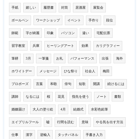
手紙
嬉しい
履歴書
封筒
居酒屋
展覧会
ボールペン
ワークショップ
イベント
手作り
段位
師範
字が綺麗
印象
パソコン
違い
宅配伝票
習字教室
兵庫
ヒーリングアート
効果
カリグラフィー
筆耕
3月
一筆箋
お礼
パフォーマンス
出張
海外
ホワイトデー
メッセージ
ひな祭り
社会人
梅田
プロポーズ
言葉
和歌
俳句
短歌
開講
続けるには
講師
なるには
桜
花見
指先を使う
ノート
書類
婚姻届け
大人の塗り絵
4月
結婚式
水彩色鉛筆
エイプリルフール
嘘
行間を読む
意味
やる気を出す方法
仕事
漢字
逆輸入
タッチパネル
手書き入力