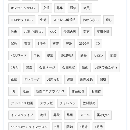
オンラインサロン
文通
募集
通信
会員
コロナウィルス
生徒
ストレス解消法
わからない
癒し
散歩
お家で楽しむ
休校
受講内容
変更
実用小筆
試験
青霄
4月号
審査
豊洲
2020年
ID
パスワード
申込
提出
10回完結
延長
サロン
競書
5月号
郵送
会員ページ
会員限定
動画
お家で過ごそう
正座
テレワーク
お知らせ
課題
期間延長
開校
5月
退会
新型コロナウィルス
休会延長
お稽古
アドバイス動画
ズボラ飯
チャレンジ
教材販売
インスタライブ
梅径
昇段
昇級
メール
届かない
SEISHOオンラインサロン
6月
閉鎖
6月末
6月号