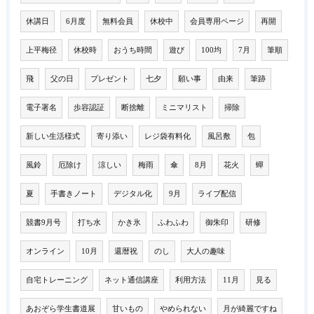
休講日
6月度
無料会員
休校中
会員専用ページ
再開
上平梅径
休校時
おうち時間
遊び
100均
7月
筆順
飛
父の日
プレゼント
七夕
願い事
由来
筆跡
電子署名
歩容認証
断捨離
ミニマリスト
掃除
新しい生活様式
寄り添い
レジ袋有料化
風呂敷
包
風鈴
厄除け
涼しい
梅雨
傘
8月
花火
蟬
夏
手書きノート
デジタル化
9月
ライブ配信
競書9月号
打ち水
かき氷
ふわふわ
御朱印
研修
オンライン
10月
還暦祝
のし
大人の趣味
自宅トレーニング
ネット通信講座
利用方法
11月
見る
あおぞら学生書道展
甘いもの
やめられない
月が綺麗ですね