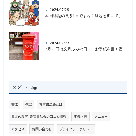
2024/07/29
本日縁起の良き1日ですね！縁起を担いで、新しいことをはじめる♪大人の趣味に書道なら「青霄書法会」
2024/07/23
7月23日は文月ふみの日！！お手紙を書く習慣を…★書道のお稽古なら大阪の書道教室「青霄書法会」
タグ
Tags
書道
教室
青霄書法会とは
書道の教室･青霄書法会の口コミ情報
事業内容
メニュー
アクセス
お問い合わせ
プライバシーポリシー