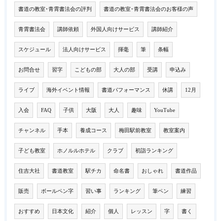
書道の教室･青霄書法会の評判
書道の教室･青霄書法会のお客様の声
青霄書法会
講師依頼
外国人向けサービス
講師紹介
スケジュール
法人向けサービス
揮毫
筆
条幅
お問合せ
習字
こどもの部
大人の部
受講
申込み
ライブ
海外イベント情報
書道パフォーマンス
休講
12月
入会
FAQ
子供
大阪
大人
趣味
YouTube
チャンネル
手本
養成コース
梅田駅前教室
教室案内
子ども教室
ホノルルホテル
クラブ
初詣ランキング
住吉大社
書道教室
駅チカ
命名書
おしゃれ
書道作品
販売
ボールペン字
習い事
ランキング
筆ペン
練習
おすすめ
日本文化
紹介
個人
レッスン
字
書く