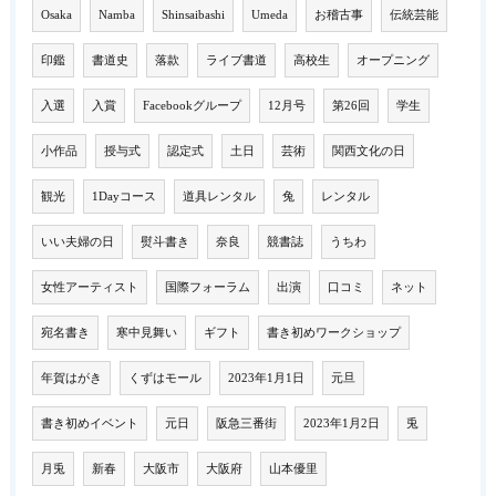
Osaka
Namba
Shinsaibashi
Umeda
お稽古事
伝統芸能
印鑑
書道史
落款
ライブ書道
高校生
オープニング
入選
入賞
Facebookグループ
12月号
第26回
学生
小作品
授与式
認定式
土日
芸術
関西文化の日
観光
1Dayコース
道具レンタル
兔
レンタル
いい夫婦の日
熨斗書き
奈良
競書誌
うちわ
女性アーティスト
国際フォーラム
出演
口コミ
ネット
宛名書き
寒中見舞い
ギフト
書き初めワークショップ
年賀はがき
くずはモール
2023年1月1日
元旦
書き初めイベント
元日
阪急三番街
2023年1月2日
兎
月兎
新春
大阪市
大阪府
山本優里