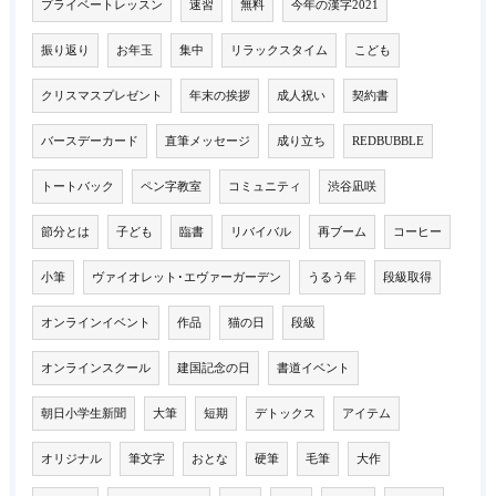
プライベートレッスン
速習
無料
今年の漢字2021
振り返り
お年玉
集中
リラックスタイム
こども
クリスマスプレゼント
年末の挨拶
成人祝い
契約書
バースデーカード
直筆メッセージ
成り立ち
REDBUBBLE
トートバック
ペン字教室
コミュニティ
渋谷凪咲
節分とは
子ども
臨書
リバイバル
再ブーム
コーヒー
小筆
ヴァイオレット･エヴァーガーデン
うるう年
段級取得
オンラインイベント
作品
猫の日
段級
オンラインスクール
建国記念の日
書道イベント
朝日小学生新聞
大筆
短期
デトックス
アイテム
オリジナル
筆文字
おとな
硬筆
毛筆
大作