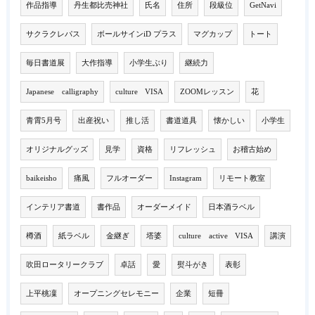
作品指導
丹生都比売神社
氏名
住所
段級位
GetNavi
サクラクレパス
ボールサインiD プラス
マグカップ
トート
毎日書道展
大作指導
小学生ぶり
継続力
Japanese calligraphy
culture VISA
ZOOMレッスン
花
青霄5月号
出産祝い
推し活
書道道具
懐かしい
小学生
オリジナルグッズ
見学
資格
リフレッシュ
お稽古始め
baikeisho
痛風
フルオーダー
Instagram
リモート教室
インテリア書道
書作品
オーダーメイド
日本酒ラベル
樽酒
紙ラベル
金継ぎ
塔婆
culture active VISA
講演
吹田ロータリークラブ
卓話
愛
熨斗がき
表彰
上平桃凜
オープニングセレモニー
企業
短冊