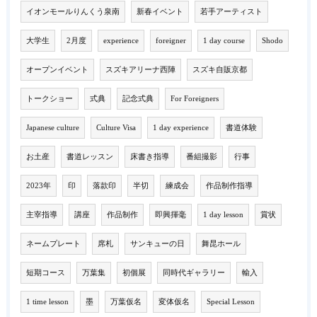
イオンモールりんくう泉南
新春イベント
若手アーティスト
大学生
2月度
experience
foreigner
1 day course
Shodo
オープンイベント
スズキアリーナ西陣
スズキ自販京都
トークショー
式典
記念式典
For Foreigners
Japanese culture
Culture Visa
1 day experience
書道体験
お土産
書道レッスン
床書き指導
番組撮影
行事
2023年
印
落款印
半切
練成会
作品制作指導
主宰指導
講座
作品制作
即興揮毫
1 day lesson
賞状
ネームプレート
席札
サンキューの日
舞昆ホール
短期コース
万葉集
初個展
同時代ギャラリー
輸入
1 time lesson
墨
万葉仮名
変体仮名
Special Lesson