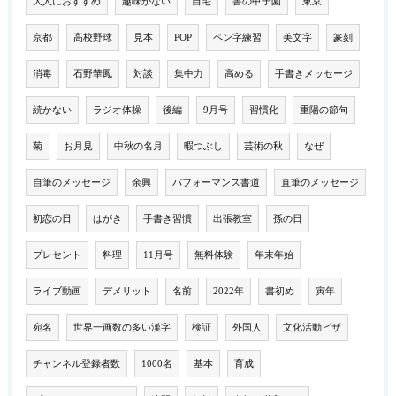
大人におすすめ
趣味がない
自宅
書の甲子園
東京
京都
高校野球
見本
POP
ペン字練習
美文字
篆刻
消毒
石野華鳳
対談
集中力
高める
手書きメッセージ
続かない
ラジオ体操
後編
9月号
習慣化
重陽の節句
菊
お月見
中秋の名月
暇つぶし
芸術の秋
なぜ
自筆のメッセージ
余興
パフォーマンス書道
直筆のメッセージ
初恋の日
はがき
手書き習慣
出張教室
孫の日
プレセント
料理
11月号
無料体験
年末年始
ライブ動画
デメリット
名前
2022年
書初め
寅年
宛名
世界一画数の多い漢字
検証
外国人
文化活動ビザ
チャンネル登録者数
1000名
基本
育成