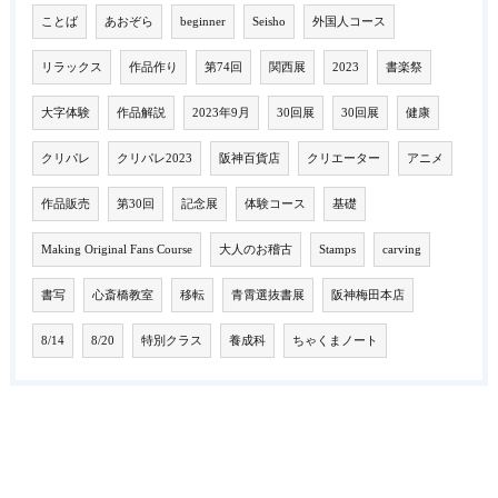
ことば
あおぞら
beginner
Seisho
外国人コース
リラックス
作品作り
第74回
関西展
2023
書楽祭
大字体験
作品解説
2023年9月
30回展
30回展
健康
クリパレ
クリパレ2023
阪神百貨店
クリエーター
アニメ
作品販売
第30回
記念展
体験コース
基礎
Making Original Fans Course
大人のお稽古
Stamps
carving
書写
心斎橋教室
移転
青霄選抜書展
阪神梅田本店
8/14
8/20
特別クラス
養成科
ちゃくまノート