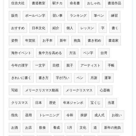
住吉大社
書道教室
駅チカ
命名書
おしゃれ
書道作品
販売
ボールペン字
習い事
ランキング
筆ペン
練習
おすすめ
日本文化
紹介
個人
レッスン
字
書く
姿勢
年賀状
お手本
新年
抱負
書き初め
書道家
海外イベント
集中力を高める
方法
ペン字
台湾
今年の漢字
一文字
目標
親子
アーティスト
手帳
きれいに書く
書き方
字が汚い
ペン
月謝
運筆
写経
メリークリスマス動画
メリークリスマス
心斎橋
クリスマス
日本
歴史
年末ジャンボ
宝くじ
当選
指先
器用
トレーニング
令和
挨拶
成人式
お祝い
お酒
お店
飲食
養成
1月
文化
道
新年の抱負