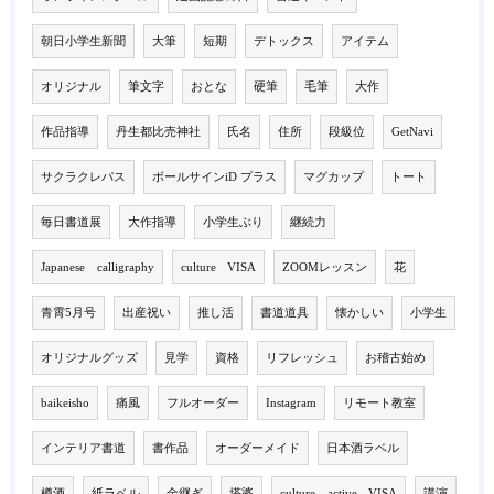
朝日小学生新聞
大筆
短期
デトックス
アイテム
オリジナル
筆文字
おとな
硬筆
毛筆
大作
作品指導
丹生都比売神社
氏名
住所
段級位
GetNavi
サクラクレパス
ボールサインiD プラス
マグカップ
トート
毎日書道展
大作指導
小学生ぶり
継続力
Japanese calligraphy
culture VISA
ZOOMレッスン
花
青霄5月号
出産祝い
推し活
書道道具
懐かしい
小学生
オリジナルグッズ
見学
資格
リフレッシュ
お稽古始め
baikeisho
痛風
フルオーダー
Instagram
リモート教室
インテリア書道
書作品
オーダーメイド
日本酒ラベル
樽酒
紙ラベル
金継ぎ
塔婆
culture active VISA
講演