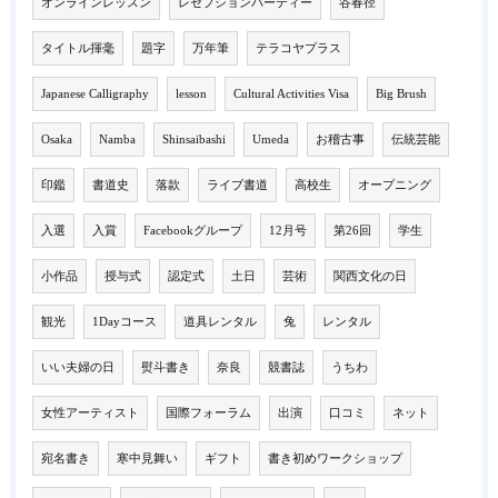
オンラインレッスン
レセプションパーティー
谷春径
タイトル揮毫
題字
万年筆
テラコヤプラス
Japanese Calligraphy
lesson
Cultural Activities Visa
Big Brush
Osaka
Namba
Shinsaibashi
Umeda
お稽古事
伝統芸能
印鑑
書道史
落款
ライブ書道
高校生
オープニング
入選
入賞
Facebookグループ
12月号
第26回
学生
小作品
授与式
認定式
土日
芸術
関西文化の日
観光
1Dayコース
道具レンタル
兔
レンタル
いい夫婦の日
熨斗書き
奈良
競書誌
うちわ
女性アーティスト
国際フォーラム
出演
口コミ
ネット
宛名書き
寒中見舞い
ギフト
書き初めワークショップ