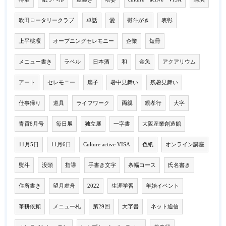
吹田ロータリークラブ
卓話
愛
熨斗がき
表彰
上平桃凜
オープニングセレモニー
企業
短冊
メニュー書き
ラベル
日本酒
和
金魚
アクアリウム
アート
セレモニー
扇子
暑中見舞い
残暑見舞い
仕事帰り
道具
ライフワーク
両親
親孝行
大字
青霄8月号
毎日展
独立展
一字書
大阪産業創造館
11月5日
11月6日
Culture active VISA
色紙
オンライン講座
熨斗
没頭
指導
手書き文字
条幅コース
氏名書き
住所書き
望月虚舟
2022
生涯学習
年始イベント
筆耕依頼
メニュー札
第29回
大字書
ネット通信