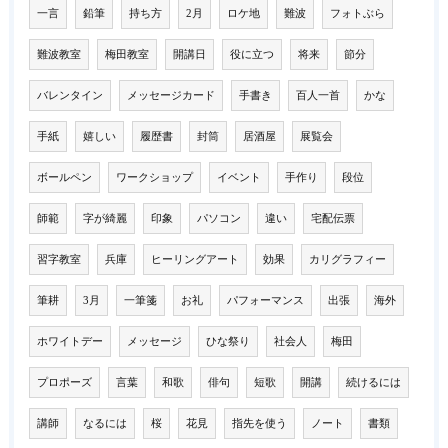
一言
鉛筆
持ち方
2月
ロケ地
難波
フォトぶら
難波教室
梅田教室
開講日
役に立つ
将来
節分
バレンタイン
メッセージカード
手書き
百人一首
かな
手紙
嬉しい
履歴書
封筒
居酒屋
展覧会
ボールペン
ワークショップ
イベント
手作り
段位
師範
字が綺麗
印象
パソコン
違い
宅配伝票
習字教室
兵庫
ヒーリングアート
効果
カリグラフィー
筆耕
3月
一筆箋
お礼
パフォーマンス
出張
海外
ホワイトデー
メッセージ
ひな祭り
社会人
梅田
プロポーズ
言葉
和歌
俳句
短歌
開講
続けるには
講師
なるには
桜
花見
指先を使う
ノート
書類