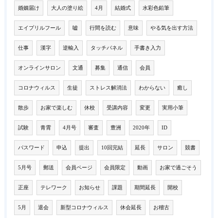
婚姻届け
大人の塗り絵
4月
結婚式
水彩色鉛筆
エイプリルフール
嘘
行間を読む
意味
やる気を出す方法
仕事
漢字
逆輸入
タッチパネル
手書き入力
オンラインサロン
文通
募集
通信
会員
コロナウィルス
生徒
ストレス解消法
わからない
癒し
散歩
お家で楽しむ
休校
受講内容
変更
実用小筆
試験
青霄
4月号
審査
豊洲
2020年
ID
パスワード
申込
提出
10回完結
延長
サロン
競書
5月号
郵送
会員ページ
会員限定
動画
お家で過ごそう
正座
テレワーク
お知らせ
課題
期間延長
開校
5月
退会
新型コロナウィルス
休会延長
お稽古