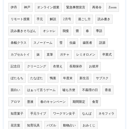
伊丹
神戸
オンライン授業
緊急事態宣言
再発令
Zoom
リモート授業
手元
解説
2月号
過ごし方
読み書き
読み書きそろばん
オシャレ
我慢
畳
春
季語
条幅クラス
スノードーム
雪
虫歯
歯医者
語源
カプセルトイ
妹
直筆
ガチャ
レミオロメン
卒業式
記念日
クリーニング
衣替え
長期保存
お彼岸
ぼたもち
たなぼた
鴨葱
年度末
新生活
サブスク
面白い
はぁって言うゲーム
嘘も方便
不義理の日
香道
アロマ
墨液
春のキャンペーン
期間限定
食育
知育菓子
手元ライブ
ワークマン女子
なんば
ネモフィラ
花言葉
知育玩具
パズル
動物占い
おみくじ