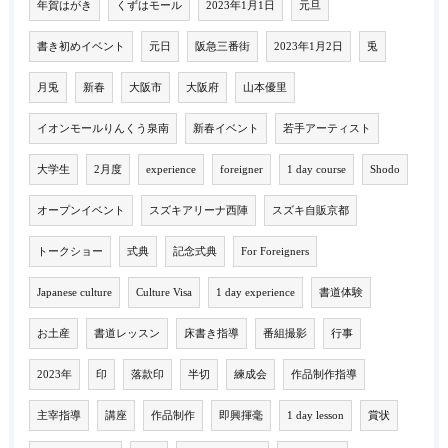
年賀はがき
くずはモール
2023年1月1日
元旦
書き初めイベント
元日
阪急三番街
2023年1月2日
兎
月兎
新春
大阪市
大阪府
山本優里
イオンモールりんくう泉南
新春イベント
若手アーティスト
大学生
2月度
experience
foreigner
1 day course
Shodo
オープンイベント
スズキアリーナ西陣
スズキ自販京都
トークショー
式典
記念式典
For Foreigners
Japanese culture
Culture Visa
1 day experience
書道体験
お土産
書道レッスン
床書き指導
番組撮影
行事
2023年
印
落款印
半切
練成会
作品制作指導
主宰指導
講座
作品制作
即興揮毫
1 day lesson
賞状