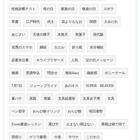
性格診断テスト
母の日
家族の日
敬老の日
ズボラ
草書
江戸時代
武士
花よりもなお
関西
さみだれ
あじさい
天使の梯子
水無月
和菓子
現代版
光秀のスマホ
継続
カエル
折り紙
水分補給
必要水分量
キウイブラザーズ
人気
父の日メッセージ
梅酒
受講申込
問合せ
海街diary
織姫様
ポニーテール
7月7日
ジューンブライド
あのキス
SUPER BEAVER
夏バテ
原因
胃腸
文具総選挙
文具女子博
文具
ペン習字
わらび餅ドリンク
わらび餅
明日香野
Zoom書道レッスン
選び方
止まない雨はない
果報は寝て待て
雨宿り
ゲリラ豪雨
サ道
サウナ
こだわり