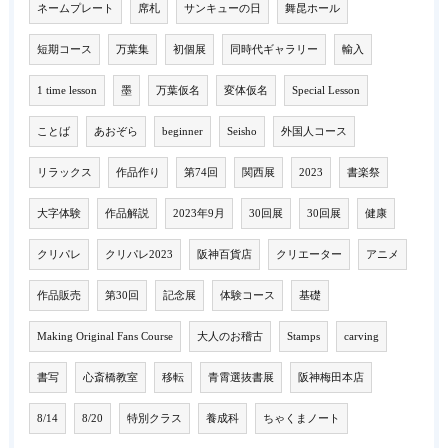
ネームプレート
席札
サンキューの日
舞昆ホール
短期コース
万葉集
初個展
同時代ギャラリー
輸入
1 time lesson
墨
万葉仮名
変体仮名
Special Lesson
ことば
あおぞら
beginner
Seisho
外国人コース
リラックス
作品作り
第74回
関西展
2023
書楽祭
大字体験
作品解説
2023年9月
30回展
30回展
健康
クリパレ
クリパレ2023
阪神百貨店
クリエーター
アニメ
作品販売
第30回
記念展
体験コース
基礎
Making Original Fans Course
大人のお稽古
Stamps
carving
書写
心斎橋教室
移転
青霄選抜書展
阪神梅田本店
8/14
8/20
特別クラス
養成科
ちゃくまノート