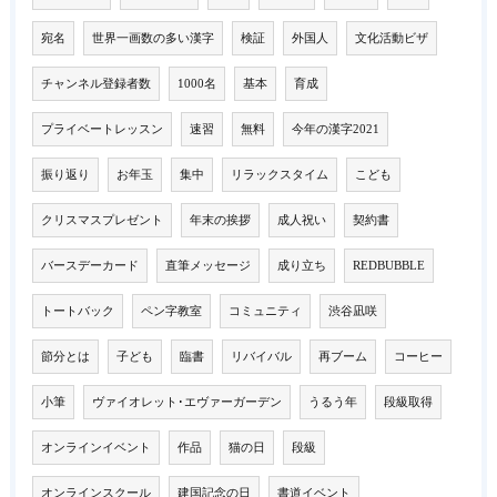
宛名
世界一画数の多い漢字
検証
外国人
文化活動ビザ
チャンネル登録者数
1000名
基本
育成
プライベートレッスン
速習
無料
今年の漢字2021
振り返り
お年玉
集中
リラックスタイム
こども
クリスマスプレゼント
年末の挨拶
成人祝い
契約書
バースデーカード
直筆メッセージ
成り立ち
REDBUBBLE
トートバック
ペン字教室
コミュニティ
渋谷凪咲
節分とは
子ども
臨書
リバイバル
再ブーム
コーヒー
小筆
ヴァイオレット･エヴァーガーデン
うるう年
段級取得
オンラインイベント
作品
猫の日
段級
オンラインスクール
建国記念の日
書道イベント