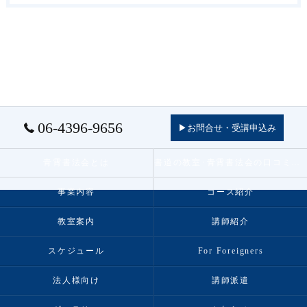
06-4396-9656
▶お問合せ・受講申込み
青霄書法会とは
書道の教室･青霄書法会の口コミ情報
事業内容
コース紹介
教室案内
講師紹介
スケジュール
For Foreigners
法人様向け
講師派遣