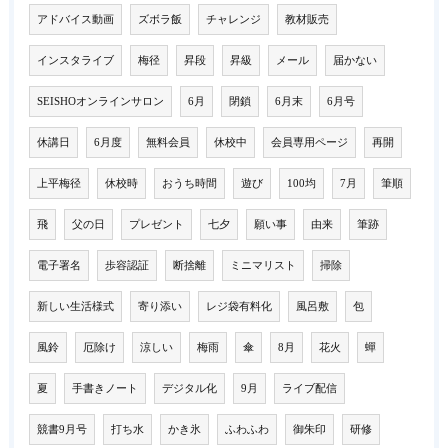
アドバイス動画
ズボラ飯
チャレンジ
教材販売
インスタライブ
梅径
昇段
昇級
メール
届かない
SEISHOオンラインサロン
6月
閉鎖
6月末
6月号
休講日
6月度
無料会員
休校中
会員専用ページ
再開
上平梅径
休校時
おうち時間
遊び
100均
7月
筆順
飛
父の日
プレゼント
七夕
願い事
由来
筆跡
電子署名
歩容認証
断捨離
ミニマリスト
掃除
新しい生活様式
寄り添い
レジ袋有料化
風呂敷
包
風鈴
厄除け
涼しい
梅雨
傘
8月
花火
蟬
夏
手書きノート
デジタル化
9月
ライブ配信
競書9月号
打ち水
かき氷
ふわふわ
御朱印
研修