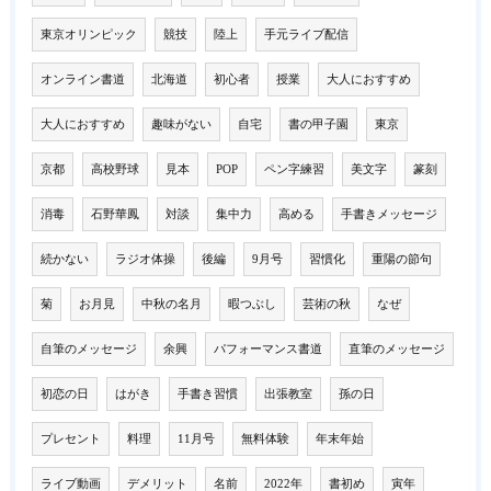
東京オリンピック
競技
陸上
手元ライブ配信
オンライン書道
北海道
初心者
授業
大人におすすめ
大人におすすめ
趣味がない
自宅
書の甲子園
東京
京都
高校野球
見本
POP
ペン字練習
美文字
篆刻
消毒
石野華鳳
対談
集中力
高める
手書きメッセージ
続かない
ラジオ体操
後編
9月号
習慣化
重陽の節句
菊
お月見
中秋の名月
暇つぶし
芸術の秋
なぜ
自筆のメッセージ
余興
パフォーマンス書道
直筆のメッセージ
初恋の日
はがき
手書き習慣
出張教室
孫の日
プレセント
料理
11月号
無料体験
年末年始
ライブ動画
デメリット
名前
2022年
書初め
寅年