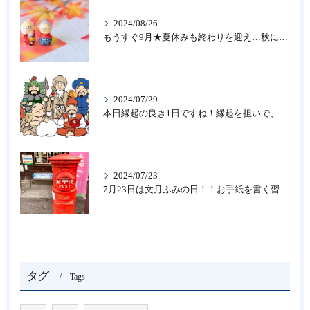
2024/08/26
もうすぐ9月★夏休みも終わりを迎え…秋になったら新しいことを始めよう♪大人の趣味に書道なら青霄書法会へ！
2024/07/29
本日縁起の良き1日ですね！縁起を担いで、新しいことをはじめる♪大人の趣味に書道なら「青霄書法会」
2024/07/23
7月23日は文月ふみの日！！お手紙を書く習慣を…★書道のお稽古なら大阪の書道教室「青霄書法会」
タグ
Tags