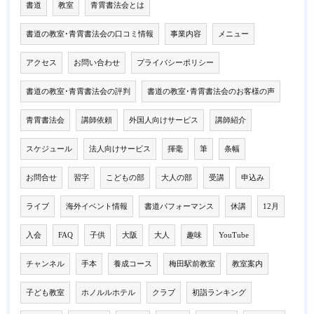
書道
教室
青霄書法会とは
書道の教室･青霄書法会の口コミ情報
事業内容
メニュー
アクセス
お問い合わせ
プライバシーポリシー
書道の教室･青霄書法会の評判
書道の教室･青霄書法会のお客様の声
青霄書法会
講師依頼
外国人向けサービス
講師紹介
スケジュール
法人向けサービス
揮毫
筆
条幅
お問合せ
習字
こどもの部
大人の部
受講
申込み
ライブ
海外イベント情報
書道パフォーマンス
休講
12月
入会
FAQ
子供
大阪
大人
趣味
YouTube
チャンネル
手本
養成コース
梅田駅前教室
教室案内
子ども教室
ホノルルホテル
クラブ
初詣ランキング