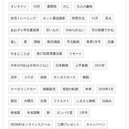
オンライン
10月
還暦祝
のし
大人の趣味
自宅トレーニング
ネット通信講座
利用方法
11月
見る
あおぞら学生書道展
甘いもの
やめられない
月が綺麗ですね
返し
星
閉校
勤労感謝
手元動画
青霄1月号
読書
やまとことば
第27回青霄書法展
リモート
今年の汚れは今年のうちに
日本郵便
上平泰雅
2021年
丑年
コラボ
依頼
サンタクロース
種類
ケータリングカー
移動販売
発想の転換
米寿
2020年1月
新設
火曜日
企画
リクエスト
ふるさと納税
仕組み
帰省暮
年末調整
卵
タンパク質
1月号
SEISHOオンラインスクール
三脚プレゼント
キャンペーン