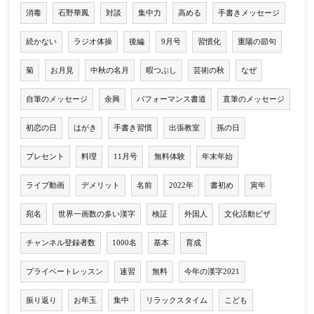
消毒
石野華鳳
対談
集中力
高める
手書きメッセージ
続かない
ラジオ体操
後編
9月号
習慣化
重陽の節句
菊
お月見
中秋の名月
暇つぶし
芸術の秋
なぜ
自筆のメッセージ
余興
パフォーマンス書道
直筆のメッセージ
初恋の日
はがき
手書き習慣
出張教室
孫の日
プレセント
料理
11月号
無料体験
年末年始
ライブ動画
デメリット
名前
2022年
書初め
寅年
宛名
世界一画数の多い漢字
検証
外国人
文化活動ビザ
チャンネル登録者数
1000名
基本
育成
プライベートレッスン
速習
無料
今年の漢字2021
振り返り
お年玉
集中
リラックスタイム
こども