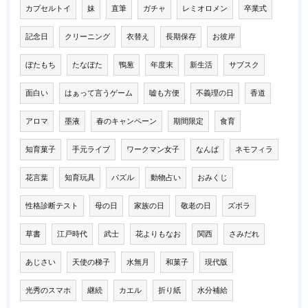
カプセルトイ
妹
直筆
ガチャ
レミオロメン
卒業式
記念日
クリーニング
衣替え
長期保存
お彼岸
ぼたもち
たなぼた
鴨葱
年度末
新生活
サブスク
面白い
はぁって言うゲーム
嘘も方便
不義理の日
香道
アロマ
墨液
春のキャンペーン
期間限定
食育
知育菓子
手元ライブ
ワークマン女子
なんば
ネモフィラ
花言葉
知育玩具
パズル
動物占い
おみくじ
性格診断テスト
母の日
家族の日
敬老の日
ズボラ
草書
江戸時代
武士
花よりもなお
関西
さみだれ
あじさい
天使の梯子
水無月
和菓子
現代版
光秀のスマホ
継続
カエル
折り紙
水分補給