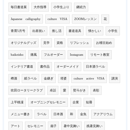
毎日書道展
大作指導
小学生ぶり
継続力
Japanese calligraphy
culture VISA
ZOOMレッスン
花
青霄5月号
出産祝い
推し活
書道道具
懐かしい
小学生
オリジナルグッズ
見学
資格
リフレッシュ
お稽古始め
baikeisho
痛風
フルオーダー
Instagram
リモート教室
インテリア書道
書作品
オーダーメイド
日本酒ラベル
樽酒
紙ラベル
金継ぎ
塔婆
culture active VISA
講演
吹田ロータリークラブ
卓話
愛
熨斗がき
表彰
上平桃凜
オープニングセレモニー
企業
短冊
メニュー書き
ラベル
日本酒
和
金魚
アクアリウム
アート
セレモニー
扇子
暑中見舞い
残暑見舞い