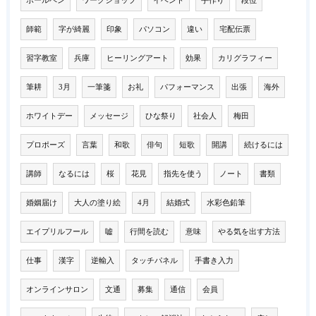
ボールペン
ワークショップ
イベント
手作り
段位
師範
字が綺麗
印象
パソコン
違い
宅配伝票
習字教室
兵庫
ヒーリングアート
効果
カリグラフィー
筆耕
3月
一筆箋
お礼
パフォーマンス
出張
海外
ホワイトデー
メッセージ
ひな祭り
社会人
梅田
プロポーズ
言葉
和歌
俳句
短歌
開講
続けるには
講師
なるには
桜
花見
指先を使う
ノート
書類
婚姻届け
大人の塗り絵
4月
結婚式
水彩色鉛筆
エイプリルフール
嘘
行間を読む
意味
やる気を出す方法
仕事
漢字
逆輸入
タッチパネル
手書き入力
オンラインサロン
文通
募集
通信
会員