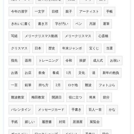
今年の漢字
一文字
目標
親子
アーティスト
手帳
きれいに書く
書き方
字が汚い
ペン
月謝
運筆
写経
メリークリスマス動画
メリークリスマス
心斎橋
クリスマス
日本
歴史
年末ジャンボ
宝くじ
当選
指先
器用
トレーニング
令和
挨拶
成人式
お祝い
お酒
お店
飲食
養成
1月
文化
道
新年の抱負
一言
鉛筆
持ち方
2月
ロケ地
難波
フォトぶら
難波教室
梅田教室
開講日
役に立つ
将来
節分
バレンタイン
メッセージカード
手書き
百人一首
かな
手紙
嬉しい
履歴書
封筒
居酒屋
展覧会