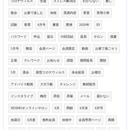
コロナウィルス
生徒
ストレス解消法
わからない
癒し
散歩
お家で楽しむ
休校
受講内容
変更
実用小筆
試験
青霄
4月号
審査
豊洲
2020年
ID
パスワード
申込
提出
10回完結
延長
サロン
競書
5月号
郵送
会員ページ
会員限定
動画
お家で過ごそう
正座
テレワーク
お知らせ
課題
期間延長
開校
5月
退会
新型コロナウィルス
休会延長
お稽古
アドバイス動画
ズボラ飯
チャレンジ
教材販売
インスタライブ
梅径
昇段
昇級
メール
届かない
SEISHOオンラインサロン
6月
閉鎖
6月末
6月号
休講日
6月度
無料会員
休校中
会員専用ページ
再開