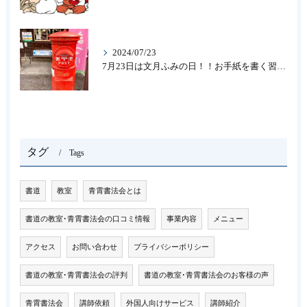
2024/07/23
7月23日は文月ふみの日！！お手紙を書く習慣を…★書道のお稽古なら大阪の書道教室「青霄書法会」
タグ
Tags
書道
教室
青霄書法会とは
書道の教室･青霄書法会の口コミ情報
事業内容
メニュー
アクセス
お問い合わせ
プライバシーポリシー
書道の教室･青霄書法会の評判
書道の教室･青霄書法会のお客様の声
青霄書法会
講師依頼
外国人向けサービス
講師紹介