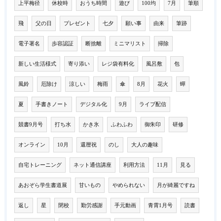
上平梅径
休校時
おうち時間
遊び
100均
7月
筆順
飛
父の日
プレゼント
七夕
願い事
由来
筆跡
電子署名
歩容認証
断捨離
ミニマリスト
掃除
新しい生活様式
寄り添い
レジ袋有料化
風呂敷
包
風鈴
厄除け
涼しい
梅雨
傘
8月
花火
蟬
夏
手書きノート
デジタル化
9月
ライブ配信
競書9月号
打ち水
かき氷
ふわふわ
御朱印
研修
オンライン
10月
還暦祝
のし
大人の趣味
自宅トレーニング
ネット通信講座
利用方法
11月
見る
あおぞら学生書道展
甘いもの
やめられない
月が綺麗ですね
返し
星
閉校
勤労感謝
手元動画
青霄1月号
読書