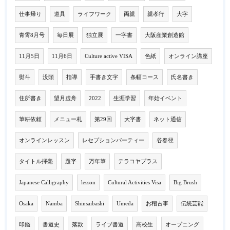
仕事帰り
道具
ライフワーク
両親
親孝行
大字
青霄8月号
毎日展
独立展
一字書
大阪産業創造館
11月5日
11月6日
Culture active VISA
色紙
オンライン講座
熨斗
没頭
指導
手書き文字
条幅コース
氏名書き
住所書き
望月虚舟
2022
生涯学習
年始イベント
筆耕依頼
メニュー札
第29回
大字書
ネット通信
オンラインレッスン
レセプションパーティー
谷春径
タイトル揮毫
題字
万年筆
テラコヤプラス
Japanese Calligraphy
lesson
Cultural Activities Visa
Big Brush
Osaka
Namba
Shinsaibashi
Umeda
お稽古事
伝統芸能
印鑑
書道史
落款
ライブ書道
高校生
オープニング