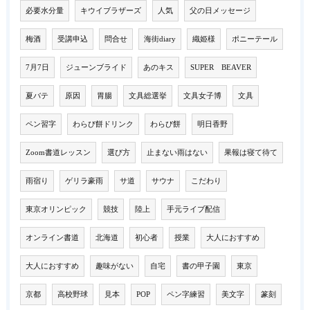
必要水分量
キウイブラザーズ
人気
父の日メッセージ
梅酒
受講申込
問合せ
海街diary
織姫様
ポニーテール
7月7日
ジューンブライド
あのキス
SUPER BEAVER
夏バテ
原因
胃腸
文具総選挙
文具女子博
文具
ペン習字
わらび餅ドリンク
わらび餅
明日香野
Zoom書道レッスン
選び方
止まない雨はない
果報は寝て待て
雨宿り
ゲリラ豪雨
サ道
サウナ
こだわり
東京オリンピック
競技
陸上
手元ライブ配信
オンライン書道
北海道
初心者
授業
大人におすすめ
大人におすすめ
趣味がない
自宅
書の甲子園
東京
京都
高校野球
見本
POP
ペン字練習
美文字
篆刻