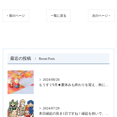
< 前のページ
一覧に戻る
次のページ >
最近の投稿
Recent Posts
2024/08/26
もうすぐ9月★夏休みも終わりを迎え…秋になったら新しいことを始めよう♪大人の趣味に書道なら青霄書法会へ！
2024/07/29
本日縁起の良き1日ですね！縁起を担いで、新しいことをはじめる♪大人の趣味に書道なら「青霄書法会」