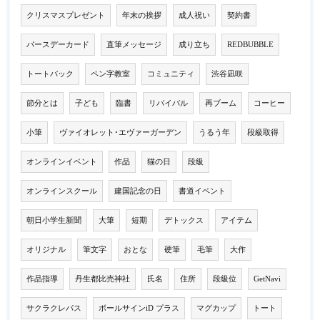
クリスマスプレゼント
年末の挨拶
成人祝い
契約書
バースデーカード
直筆メッセージ
成り立ち
REDBUBBLE
トートバック
ペン字教室
コミュニティ
渋谷凪咲
節分とは
子ども
臨書
リバイバル
再ブーム
コーヒー
小筆
ヴァイオレット･エヴァーガーデン
うるう年
段級取得
オンラインイベント
作品
猫の日
段級
オンラインスクール
建国記念の日
書道イベント
朝日小学生新聞
大筆
短期
デトックス
アイテム
オリジナル
筆文字
おとな
硬筆
毛筆
大作
作品指導
丹生都比売神社
氏名
住所
段級位
GetNavi
サクラクレパス
ボールサインiD プラス
マグカップ
トート