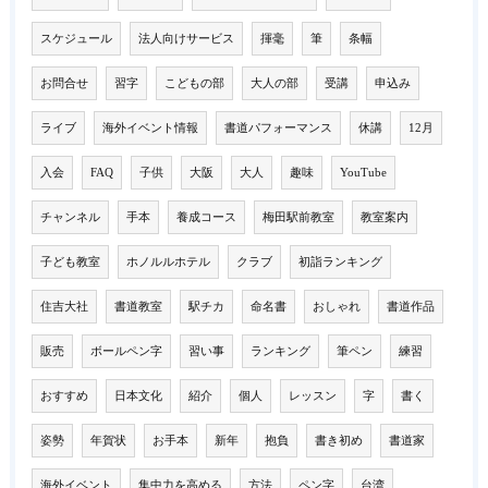
スケジュール
法人向けサービス
揮毫
筆
条幅
お問合せ
習字
こどもの部
大人の部
受講
申込み
ライブ
海外イベント情報
書道パフォーマンス
休講
12月
入会
FAQ
子供
大阪
大人
趣味
YouTube
チャンネル
手本
養成コース
梅田駅前教室
教室案内
子ども教室
ホノルルホテル
クラブ
初詣ランキング
住吉大社
書道教室
駅チカ
命名書
おしゃれ
書道作品
販売
ボールペン字
習い事
ランキング
筆ペン
練習
おすすめ
日本文化
紹介
個人
レッスン
字
書く
姿勢
年賀状
お手本
新年
抱負
書き初め
書道家
海外イベント
集中力を高める
方法
ペン字
台湾