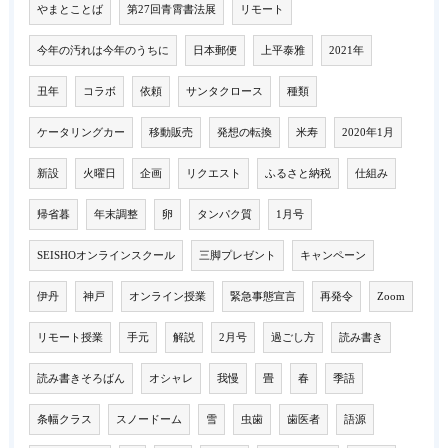
やまとことば
第27回青霄書法展
リモート
今年の汚れは今年のうちに
日本郵便
上平泰雅
2021年
丑年
コラボ
依頼
サンタクロース
種類
ケータリングカー
移動販売
発想の転換
米寿
2020年1月
新設
火曜日
企画
リクエスト
ふるさと納税
仕組み
帰省暮
年末調整
卵
タンパク質
1月号
SEISHOオンラインスクール
三脚プレゼント
キャンペーン
伊丹
神戸
オンライン授業
緊急事態宣言
再発令
Zoom
リモート授業
手元
解説
2月号
過ごし方
読み書き
読み書きそろばん
オシャレ
我慢
畳
春
季語
条幅クラス
スノードーム
雪
虫歯
歯医者
語源