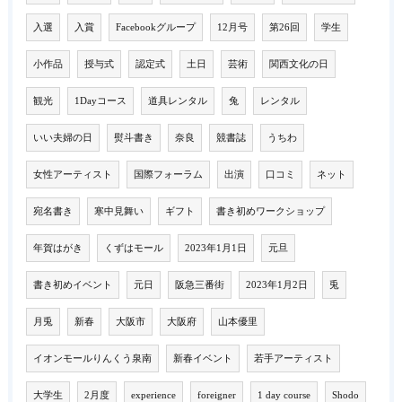
入選
入賞
Facebookグループ
12月号
第26回
学生
小作品
授与式
認定式
土日
芸術
関西文化の日
観光
1Dayコース
道具レンタル
兔
レンタル
いい夫婦の日
熨斗書き
奈良
競書誌
うちわ
女性アーティスト
国際フォーラム
出演
口コミ
ネット
宛名書き
寒中見舞い
ギフト
書き初めワークショップ
年賀はがき
くずはモール
2023年1月1日
元旦
書き初めイベント
元日
阪急三番街
2023年1月2日
兎
月兎
新春
大阪市
大阪府
山本優里
イオンモールりんくう泉南
新春イベント
若手アーティスト
大学生
2月度
experience
foreigner
1 day course
Shodo