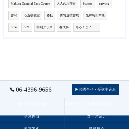
Making Original Fans Course
大人のお稽古
Stamps
carving
書写
心斎橋教室
移転
青霄選抜書展
阪神梅田本店
8/14
8/20
特別クラス
養成科
ちゃくまノート
06-4396-9656
▶お問合せ・受講申込み
青霄書法会とは
書道の教室･青霄書法会の口コミ情報
事業内容
コース紹介
教室案内
講師紹介