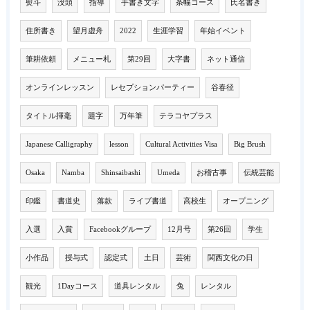
熨斗
没頭
指導
手書き文字
条幅コース
氏名書き
住所書き
望月虚舟
2022
生涯学習
年始イベント
筆耕依頼
メニュー札
第29回
大字書
ネット通信
オンラインレッスン
レセプションパーティー
谷春径
タイトル揮毫
題字
万年筆
テラコヤプラス
Japanese Calligraphy
lesson
Cultural Activities Visa
Big Brush
Osaka
Namba
Shinsaibashi
Umeda
お稽古事
伝統芸能
印鑑
書道史
落款
ライブ書道
高校生
オープニング
入選
入賞
Facebookグループ
12月号
第26回
学生
小作品
授与式
認定式
土日
芸術
関西文化の日
観光
1Dayコース
道具レンタル
兔
レンタル