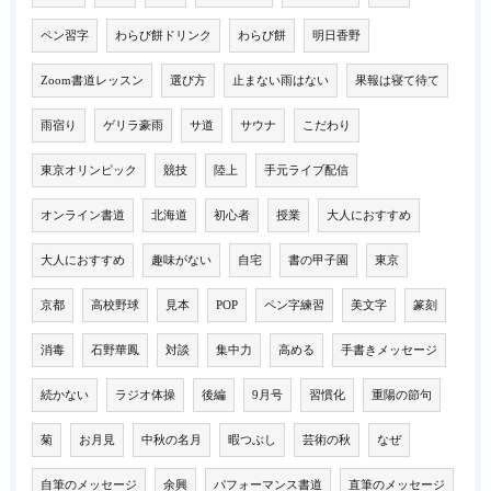
ペン習字
わらび餅ドリンク
わらび餅
明日香野
Zoom書道レッスン
選び方
止まない雨はない
果報は寝て待て
雨宿り
ゲリラ豪雨
サ道
サウナ
こだわり
東京オリンピック
競技
陸上
手元ライブ配信
オンライン書道
北海道
初心者
授業
大人におすすめ
大人におすすめ
趣味がない
自宅
書の甲子園
東京
京都
高校野球
見本
POP
ペン字練習
美文字
篆刻
消毒
石野華鳳
対談
集中力
高める
手書きメッセージ
続かない
ラジオ体操
後編
9月号
習慣化
重陽の節句
菊
お月見
中秋の名月
暇つぶし
芸術の秋
なぜ
自筆のメッセージ
余興
パフォーマンス書道
直筆のメッセージ