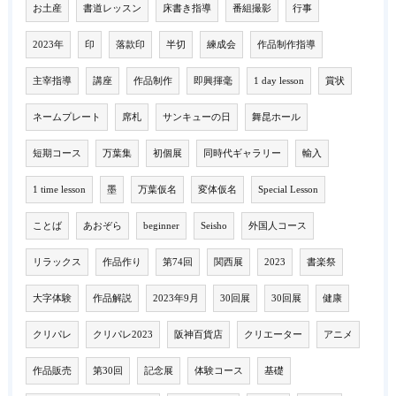
お土産
書道レッスン
床書き指導
番組撮影
行事
2023年
印
落款印
半切
練成会
作品制作指導
主宰指導
講座
作品制作
即興揮毫
1 day lesson
賞状
ネームプレート
席札
サンキューの日
舞昆ホール
短期コース
万葉集
初個展
同時代ギャラリー
輸入
1 time lesson
墨
万葉仮名
変体仮名
Special Lesson
ことば
あおぞら
beginner
Seisho
外国人コース
リラックス
作品作り
第74回
関西展
2023
書楽祭
大字体験
作品解説
2023年9月
30回展
30回展
健康
クリパレ
クリパレ2023
阪神百貨店
クリエーター
アニメ
作品販売
第30回
記念展
体験コース
基礎