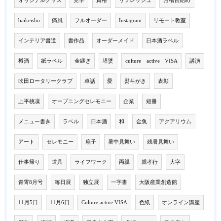
オリジナルグッズ
見学
資格
リフレッシュ
お稽古始め
baikeisho
痛風
フルオーダー
Instagram
リモート教室
インテリア書道
書作品
オーダーメイド
日本酒ラベル
樽酒
紙ラベル
金継ぎ
塔婆
culture active VISA
講演
吹田ロータリークラブ
卓話
愛
熨斗がき
表彰
上平桃凜
オープニングセレモニー
企業
短冊
メニュー書き
ラベル
日本酒
和
金魚
アクアリウム
アート
セレモニー
扇子
暑中見舞い
残暑見舞い
仕事帰り
道具
ライフワーク
両親
親孝行
大字
青霄8月号
毎日展
独立展
一字書
大阪産業創造館
11月5日
11月6日
Culture active VISA
色紙
オンライン講座