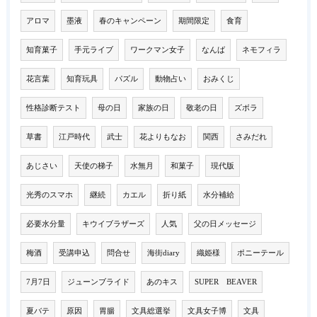
アロマ
墨液
春のキャンペーン
期間限定
食育
知育菓子
手元ライブ
ワークマン女子
なんば
ネモフィラ
花言葉
知育玩具
パズル
動物占い
おみくじ
性格診断テスト
母の日
家族の日
敬老の日
ズボラ
草書
江戸時代
武士
花よりもなお
関西
さみだれ
あじさい
天使の梯子
水無月
和菓子
現代版
光秀のスマホ
継続
カエル
折り紙
水分補給
必要水分量
キウイブラザーズ
人気
父の日メッセージ
梅酒
受講申込
問合せ
海街diary
織姫様
ポニーテール
7月7日
ジューンブライド
あのキス
SUPER BEAVER
夏バテ
原因
胃腸
文具総選挙
文具女子博
文具