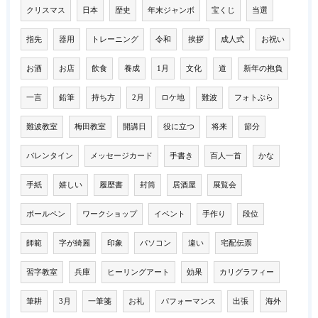
クリスマス
日本
歴史
年末ジャンボ
宝くじ
当選
指先
器用
トレーニング
令和
挨拶
成人式
お祝い
お酒
お店
飲食
養成
1月
文化
道
新年の抱負
一言
鉛筆
持ち方
2月
ロケ地
難波
フォトぶら
難波教室
梅田教室
開講日
役に立つ
将来
節分
バレンタイン
メッセージカード
手書き
百人一首
かな
手紙
嬉しい
履歴書
封筒
居酒屋
展覧会
ボールペン
ワークショップ
イベント
手作り
段位
師範
字が綺麗
印象
パソコン
違い
宅配伝票
習字教室
兵庫
ヒーリングアート
効果
カリグラフィー
筆耕
3月
一筆箋
お礼
パフォーマンス
出張
海外