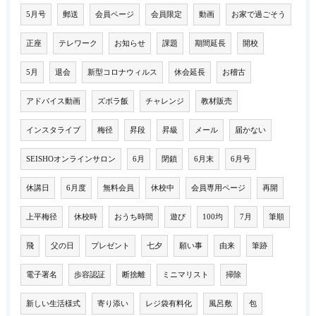
5月号
郵送
会員ページ
会員限定
動画
お家で過ごそう
正座
テレワーク
お知らせ
課題
期間延長
開校
5月
退会
新型コロナウィルス
休会延長
お稽古
アドバイス動画
ズボラ飯
チャレンジ
教材販売
インスタライブ
梅径
昇段
昇級
メール
届かない
SEISHOオンラインサロン
6月
閉鎖
6月末
6月号
休講日
6月度
無料会員
休校中
会員専用ページ
再開
上平梅径
休校時
おうち時間
遊び
100均
7月
筆順
飛
父の日
プレゼント
七夕
願い事
由来
筆跡
電子署名
歩容認証
断捨離
ミニマリスト
掃除
新しい生活様式
寄り添い
レジ袋有料化
風呂敷
包