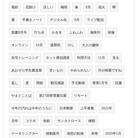
風鈴
厄除け
涼しい
梅雨
傘
8月
花火
蟬
夏
手書きノート
デジタル化
9月
ライブ配信
競書9月号
打ち水
かき氷
ふわふわ
御朱印
研修
オンライン
10月
還暦祝
のし
大人の趣味
自宅トレーニング
ネット通信講座
利用方法
11月
見る
あおぞら学生書道展
甘いもの
やめられない
月が綺麗ですね
返し
星
閉校
勤労感謝
手元動画
青霄1月号
読書
やまとことば
第27回青霄書法展
リモート
今年の汚れは今年のうちに
日本郵便
上平泰雅
2021年
丑年
コラボ
依頼
サンタクロース
種類
ケータリングカー
移動販売
発想の転換
米寿
2020年1月