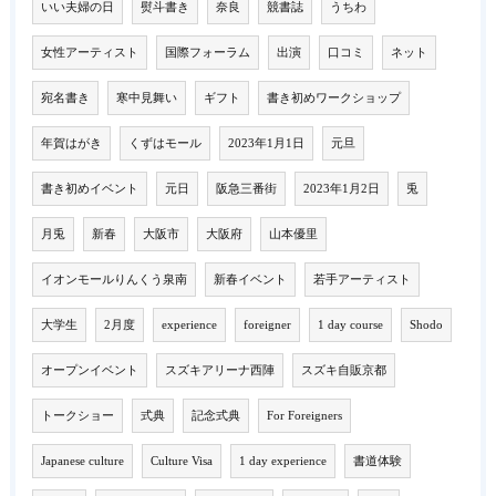
いい夫婦の日
熨斗書き
奈良
競書誌
うちわ
女性アーティスト
国際フォーラム
出演
口コミ
ネット
宛名書き
寒中見舞い
ギフト
書き初めワークショップ
年賀はがき
くずはモール
2023年1月1日
元旦
書き初めイベント
元日
阪急三番街
2023年1月2日
兎
月兎
新春
大阪市
大阪府
山本優里
イオンモールりんくう泉南
新春イベント
若手アーティスト
大学生
2月度
experience
foreigner
1 day course
Shodo
オープンイベント
スズキアリーナ西陣
スズキ自販京都
トークショー
式典
記念式典
For Foreigners
Japanese culture
Culture Visa
1 day experience
書道体験