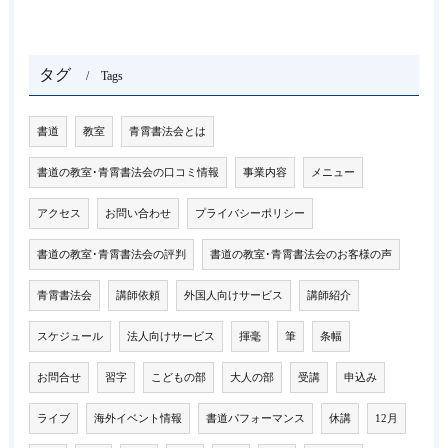
タグ
Tags
書道
教室
青霄書法会とは
書道の教室･青霄書法会の口コミ情報
事業内容
メニュー
アクセス
お問い合わせ
プライバシーポリシー
書道の教室･青霄書法会の評判
書道の教室･青霄書法会のお客様の声
青霄書法会
講師依頼
外国人向けサービス
講師紹介
スケジュール
法人向けサービス
揮毫
筆
条幅
お問合せ
習字
こどもの部
大人の部
受講
申込み
ライブ
海外イベント情報
書道パフォーマンス
休講
12月