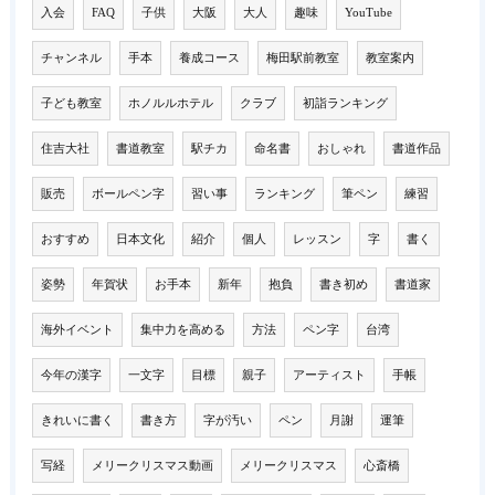
入会
FAQ
子供
大阪
大人
趣味
YouTube
チャンネル
手本
養成コース
梅田駅前教室
教室案内
子ども教室
ホノルルホテル
クラブ
初詣ランキング
住吉大社
書道教室
駅チカ
命名書
おしゃれ
書道作品
販売
ボールペン字
習い事
ランキング
筆ペン
練習
おすすめ
日本文化
紹介
個人
レッスン
字
書く
姿勢
年賀状
お手本
新年
抱負
書き初め
書道家
海外イベント
集中力を高める
方法
ペン字
台湾
今年の漢字
一文字
目標
親子
アーティスト
手帳
きれいに書く
書き方
字が汚い
ペン
月謝
運筆
写経
メリークリスマス動画
メリークリスマス
心斎橋