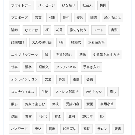
ホワイトデー
メッセージ
ひな祭り
社会人
梅田
プロポーズ
言葉
和歌
俳句
短歌
開講
続けるには
講師
なるには
桜
花見
指先を使う
ノート
書類
婚姻届け
大人の塗り絵
4月
結婚式
水彩色鉛筆
エイプリルフール
嘘
行間を読む
意味
やる気を出す方法
仕事
漢字
逆輸入
タッチパネル
手書き入力
オンラインサロン
文通
募集
通信
会員
コロナウィルス
生徒
ストレス解消法
わからない
癒し
散歩
お家で楽しむ
休校
受講内容
変更
実用小筆
試験
青霄
4月号
審査
豊洲
2020年
ID
パスワード
申込
提出
10回完結
延長
サロン
競書