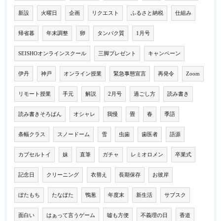
新設
火曜日
企画
リクエスト
ふるさと納税
仕組み
帰省暮
年末調整
卵
タンパク質
1月号
SEISHOオンラインスクール
三脚プレゼント
キャンペーン
伊丹
神戸
オンライン授業
緊急事態宣言
再発令
Zoom
リモート授業
手元
解説
2月号
過ごし方
読み書き
読み書きそろばん
オシャレ
我慢
畳
春
季語
条幅クラス
スノードーム
雪
虫歯
歯医者
語源
カプセルトイ
妹
直筆
ガチャ
レミオロメン
卒業式
記念日
クリーニング
衣替え
長期保存
お彼岸
ぼたもち
たなぼた
鴨葱
年度末
新生活
サブスク
面白い
はぁって言うゲーム
嘘も方便
不義理の日
香道