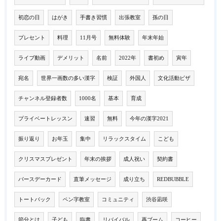
初恋の日
はがき
手書き習慣
出張教室
孫の日
プレセント
料理
11月号
無料体験
年末年始
ライブ動画
デメリット
名前
2022年
書初め
寅年
宛名
世界一画数の多い漢字
検証
外国人
文化活動ビザ
チャンネル登録者数
1000名
基本
育成
プライベートレッスン
速習
無料
今年の漢字2021
振り返り
お年玉
集中
リラックスタイム
こども
クリスマスプレゼント
年末の挨拶
成人祝い
契約書
バースデーカード
直筆メッセージ
成り立ち
REDBUBBLE
トートバック
ペン字教室
コミュニティ
渋谷凪咲
節分とは
子ども
臨書
リバイバル
再ブーム
コーヒー