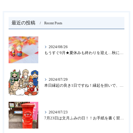
最近の投稿
Recent Posts
2024/08/26
もうすぐ9月★夏休みも終わりを迎え…秋になったら新しいことを始めよう♪大人の趣味に書道なら青霄書法会へ！
2024/07/29
本日縁起の良き1日ですね！縁起を担いで、新しいことをはじめる♪大人の趣味に書道なら「青霄書法会」
2024/07/23
7月23日は文月ふみの日！！お手紙を書く習慣を…★書道のお稽古なら大阪の書道教室「青霄書法会」