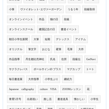
小筆
ヴァイオレット･エヴァーガーデン
うるう年
段級取得
オンラインイベント
作品
猫の日
段級
オンラインスクール
建国記念の日
書道イベント
朝日小学生新聞
大筆
短期
デトックス
アイテム
オリジナル
筆文字
おとな
硬筆
毛筆
大作
作品指導
丹生都比売神社
氏名
住所
段級位
GetNavi
サクラクレパス
ボールサインiD プラス
マグカップ
トート
毎日書道展
大作指導
小学生ぶり
継続力
Japanese calligraphy
culture VISA
ZOOMレッスン
花
青霄5月号
出産祝い
推し活
書道道具
懐かしい
小学生