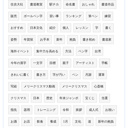
住吉大社
書道教室
駅チカ
命名書
おしゃれ
書道作品
販売
ボールペン字
習い事
ランキング
筆ペン
練習
おすすめ
日本文化
紹介
個人
レッスン
字
書く
姿勢
年賀状
お手本
新年
抱負
書き初め
書道家
海外イベント
集中力を高める
方法
ペン字
台湾
今年の漢字
一文字
目標
親子
アーティスト
手帳
きれいに書く
書き方
字が汚い
ペン
月謝
運筆
写経
メリークリスマス動画
メリークリスマス
心斎橋
クリスマス
日本
歴史
年末ジャンボ
宝くじ
当選
指先
器用
トレーニング
令和
挨拶
成人式
お祝い
お酒
お店
飲食
養成
1月
文化
道
新年の抱負