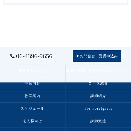
06-4396-9656
▶お問合せ・受講申込み
青霄書法会とは
書道の教室･青霄書法会の口コミ情報
事業内容
コース紹介
教室案内
講師紹介
スケジュール
For Foreigners
法人様向け
講師派遣