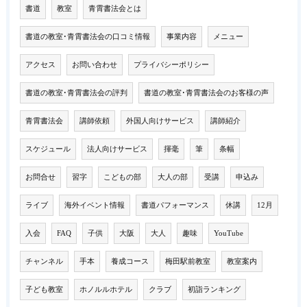
書道
教室
青霄書法会とは
書道の教室･青霄書法会の口コミ情報
事業内容
メニュー
アクセス
お問い合わせ
プライバシーポリシー
書道の教室･青霄書法会の評判
書道の教室･青霄書法会のお客様の声
青霄書法会
講師依頼
外国人向けサービス
講師紹介
スケジュール
法人向けサービス
揮毫
筆
条幅
お問合せ
習字
こどもの部
大人の部
受講
申込み
ライブ
海外イベント情報
書道パフォーマンス
休講
12月
入会
FAQ
子供
大阪
大人
趣味
YouTube
チャンネル
手本
養成コース
梅田駅前教室
教室案内
子ども教室
ホノルルホテル
クラブ
初詣ランキング