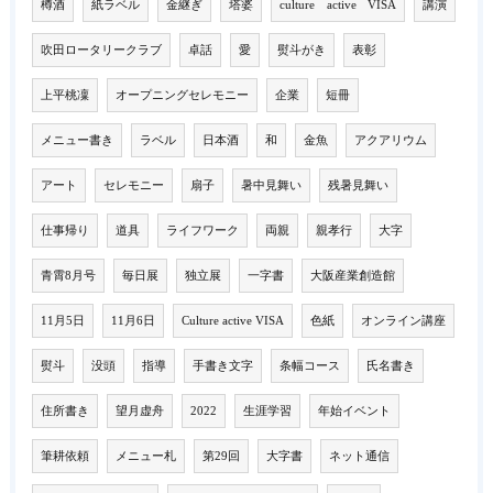
樽酒
紙ラベル
金継ぎ
塔婆
culture active VISA
講演
吹田ロータリークラブ
卓話
愛
熨斗がき
表彰
上平桃凜
オープニングセレモニー
企業
短冊
メニュー書き
ラベル
日本酒
和
金魚
アクアリウム
アート
セレモニー
扇子
暑中見舞い
残暑見舞い
仕事帰り
道具
ライフワーク
両親
親孝行
大字
青霄8月号
毎日展
独立展
一字書
大阪産業創造館
11月5日
11月6日
Culture active VISA
色紙
オンライン講座
熨斗
没頭
指導
手書き文字
条幅コース
氏名書き
住所書き
望月虚舟
2022
生涯学習
年始イベント
筆耕依頼
メニュー札
第29回
大字書
ネット通信