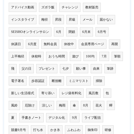
アドバイス動画
ズボラ飯
チャレンジ
教材販売
インスタライブ
梅径
昇段
昇級
メール
届かない
SEISHOオンラインサロン
6月
閉鎖
6月末
6月号
休講日
6月度
無料会員
休校中
会員専用ページ
再開
上平梅径
休校時
おうち時間
遊び
100均
7月
筆順
飛
父の日
プレゼント
七夕
願い事
由来
筆跡
電子署名
歩容認証
断捨離
ミニマリスト
掃除
新しい生活様式
寄り添い
レジ袋有料化
風呂敷
包
風鈴
厄除け
涼しい
梅雨
傘
8月
花火
蟬
夏
手書きノート
デジタル化
9月
ライブ配信
競書9月号
打ち水
かき氷
ふわふわ
御朱印
研修