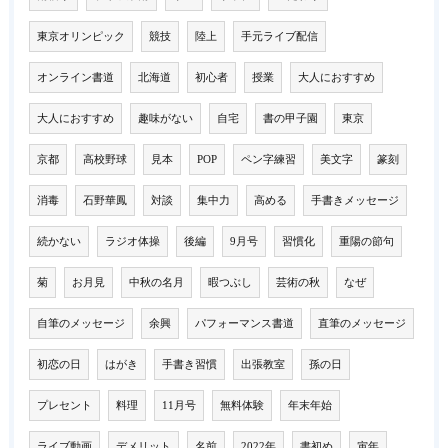
東京オリンピック
競技
陸上
手元ライブ配信
オンライン書道
北海道
初心者
授業
大人におすすめ
大人におすすめ
趣味がない
自宅
書の甲子園
東京
京都
高校野球
見本
POP
ペン字練習
美文字
篆刻
消毒
石野華鳳
対談
集中力
高める
手書きメッセージ
続かない
ラジオ体操
後編
9月号
習慣化
重陽の節句
菊
お月見
中秋の名月
暇つぶし
芸術の秋
なぜ
自筆のメッセージ
余興
パフォーマンス書道
直筆のメッセージ
初恋の日
はがき
手書き習慣
出張教室
孫の日
プレセント
料理
11月号
無料体験
年末年始
ライブ動画
デメリット
名前
2022年
書初め
寅年