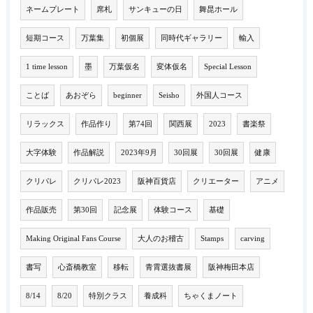
ネームプレート
席札
サンキューの日
舞昆ホール
短期コース
万葉集
初個展
同時代ギャラリー
輸入
1 time lesson
墨
万葉仮名
変体仮名
Special Lesson
ことば
あおぞら
beginner
Seisho
外国人コース
リラックス
作品作り
第74回
関西展
2023
書楽祭
大字体験
作品解説
2023年9月
30回展
30回展
健康
クリパレ
クリパレ2023
阪神百貨店
クリエーター
アニメ
作品販売
第30回
記念展
体験コース
基礎
Making Original Fans Course
大人のお稽古
Stamps
carving
書写
心斎橋教室
移転
青霄選抜書展
阪神梅田本店
8/14
8/20
特別クラス
養成科
ちゃくまノート