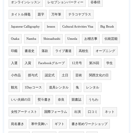
オンラインレッスン
レセプションパーティー
谷春径
タイトル揮毫
題字
万年筆
テラコヤプラス
Japanese Calligraphy
lesson
Cultural Activities Visa
Big Brush
Osaka
Namba
Shinsaibashi
Umeda
お稽古事
伝統芸能
印鑑
書道史
落款
ライブ書道
高校生
オープニング
入選
入賞
Facebookグループ
12月号
第26回
学生
小作品
授与式
認定式
土日
芸術
関西文化の日
観光
1Dayコース
道具レンタル
兔
レンタル
いい夫婦の日
熨斗書き
奈良
競書誌
うちわ
女性アーティスト
国際フォーラム
出演
口コミ
ネット
宛名書き
寒中見舞い
ギフト
書き初めワークショップ