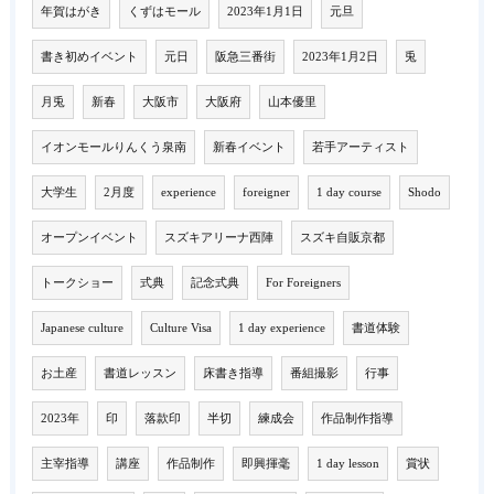
年賀はがき
くずはモール
2023年1月1日
元旦
書き初めイベント
元日
阪急三番街
2023年1月2日
兎
月兎
新春
大阪市
大阪府
山本優里
イオンモールりんくう泉南
新春イベント
若手アーティスト
大学生
2月度
experience
foreigner
1 day course
Shodo
オープンイベント
スズキアリーナ西陣
スズキ自販京都
トークショー
式典
記念式典
For Foreigners
Japanese culture
Culture Visa
1 day experience
書道体験
お土産
書道レッスン
床書き指導
番組撮影
行事
2023年
印
落款印
半切
練成会
作品制作指導
主宰指導
講座
作品制作
即興揮毫
1 day lesson
賞状