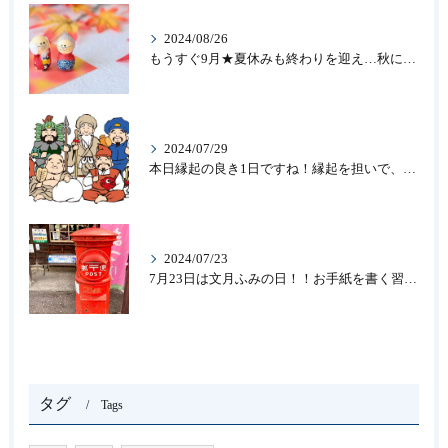
2024/08/26
もうすぐ9月★夏休みも終わりを迎え…秋になったら新しいことを始めよう♪大人の趣味に書道なら青霄書法会へ！
2024/07/29
本日縁起の良き1日ですね！縁起を担いで、新しいことをはじめる♪大人の趣味に書道なら「青霄書法会」
2024/07/23
7月23日は文月ふみの日！！お手紙を書く習慣を…★書道のお稽古なら大阪の書道教室「青霄書法会」
タグ
Tags