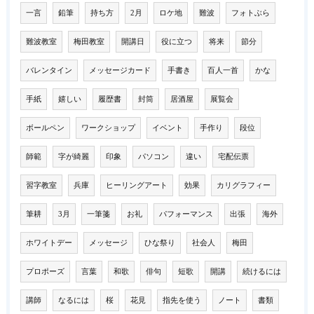
一言
鉛筆
持ち方
2月
ロケ地
難波
フォトぶら
難波教室
梅田教室
開講日
役に立つ
将来
節分
バレンタイン
メッセージカード
手書き
百人一首
かな
手紙
嬉しい
履歴書
封筒
居酒屋
展覧会
ボールペン
ワークショップ
イベント
手作り
段位
師範
字が綺麗
印象
パソコン
違い
宅配伝票
習字教室
兵庫
ヒーリングアート
効果
カリグラフィー
筆耕
3月
一筆箋
お礼
パフォーマンス
出張
海外
ホワイトデー
メッセージ
ひな祭り
社会人
梅田
プロポーズ
言葉
和歌
俳句
短歌
開講
続けるには
講師
なるには
桜
花見
指先を使う
ノート
書類