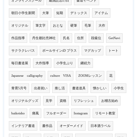
オンラインスクール
建国記念の日
書道イベント
朝日小学生新聞
大筆
短期
デトックス
アイテム
オリジナル
筆文字
おとな
硬筆
毛筆
大作
作品指導
丹生都比売神社
氏名
住所
段級位
GetNavi
サクラクレパス
ボールサインiD プラス
マグカップ
トート
毎日書道展
大作指導
小学生ぶり
継続力
Japanese calligraphy
culture VISA
ZOOMレッスン
花
青霄5月号
出産祝い
推し活
書道道具
懐かしい
小学生
オリジナルグッズ
見学
資格
リフレッシュ
お稽古始め
baikeisho
痛風
フルオーダー
Instagram
リモート教室
インテリア書道
書作品
オーダーメイド
日本酒ラベル