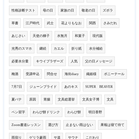
性格診断テスト
母の日
家族の日
敬老の日
ズボラ
草書
江戸時代
武士
花よりもなお
関西
さみだれ
あじさい
天使の梯子
水無月
和菓子
現代版
光秀のスマホ
継続
カエル
折り紙
水分補給
必要水分量
キウイブラザーズ
人気
父の日メッセージ
梅酒
受講申込
問合せ
海街diary
織姫様
ポニーテール
7月7日
ジューンブライド
あのキス
SUPER BEAVER
夏バテ
原因
胃腸
文具総選挙
文具女子博
文具
ペン習字
わらび餅ドリンク
わらび餅
明日香野
Zoom書道レッスン
選び方
止まない雨はない
果報は寝て待て
雨宿り
ゲリラ豪雨
サ道
サウナ
こだわり