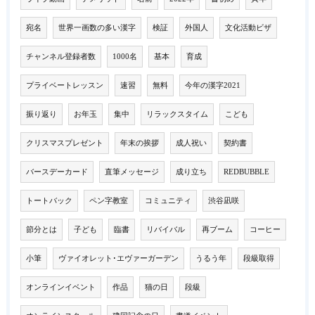
宛名
世界一画数の多い漢字
検証
外国人
文化活動ビザ
チャンネル登録者数
1000名
基本
育成
プライベートレッスン
速習
無料
今年の漢字2021
振り返り
お年玉
集中
リラックスタイム
こども
クリスマスプレゼント
年末の挨拶
成人祝い
契約書
バースデーカード
直筆メッセージ
成り立ち
REDBUBBLE
トートバック
ペン字教室
コミュニティ
渋谷凪咲
節分とは
子ども
臨書
リバイバル
再ブーム
コーヒー
小筆
ヴァイオレット･エヴァーガーデン
うるう年
段級取得
オンラインイベント
作品
猫の日
段級