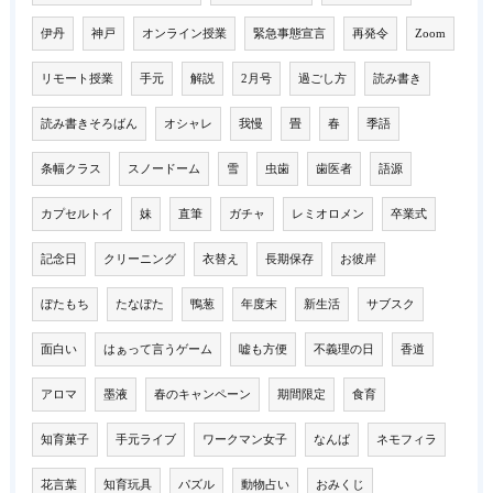
伊丹
神戸
オンライン授業
緊急事態宣言
再発令
Zoom
リモート授業
手元
解説
2月号
過ごし方
読み書き
読み書きそろばん
オシャレ
我慢
畳
春
季語
条幅クラス
スノードーム
雪
虫歯
歯医者
語源
カプセルトイ
妹
直筆
ガチャ
レミオロメン
卒業式
記念日
クリーニング
衣替え
長期保存
お彼岸
ぼたもち
たなぼた
鴨葱
年度末
新生活
サブスク
面白い
はぁって言うゲーム
嘘も方便
不義理の日
香道
アロマ
墨液
春のキャンペーン
期間限定
食育
知育菓子
手元ライブ
ワークマン女子
なんば
ネモフィラ
花言葉
知育玩具
パズル
動物占い
おみくじ