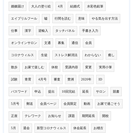
婚姻届け
大人の塗り絵
4月
結婚式
水彩色鉛筆
エイプリルフール
嘘
行間を読む
意味
やる気を出す方法
仕事
漢字
逆輸入
タッチパネル
手書き入力
オンラインサロン
文通
募集
通信
会員
コロナウィルス
生徒
ストレス解消法
わからない
癒し
散歩
お家で楽しむ
休校
受講内容
変更
実用小筆
試験
青霄
4月号
審査
豊洲
2020年
ID
パスワード
申込
提出
10回完結
延長
サロン
競書
5月号
郵送
会員ページ
会員限定
動画
お家で過ごそう
正座
テレワーク
お知らせ
課題
期間延長
開校
5月
退会
新型コロナウィルス
休会延長
お稽古