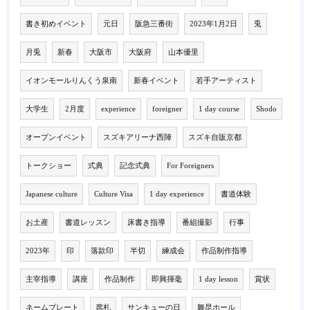
書き初めイベント
元日
阪急三番街
2023年1月2日
兎
月兎
新春
大阪市
大阪府
山本優里
イオンモールりんくう泉南
新春イベント
若手アーティスト
大学生
2月度
experience
foreigner
1 day course
Shodo
オープンイベント
スズキアリーナ西陣
スズキ自販京都
トークショー
式典
記念式典
For Foreigners
Japanese culture
Culture Visa
1 day experience
書道体験
お土産
書道レッスン
床書き指導
番組撮影
行事
2023年
印
落款印
半切
練成会
作品制作指導
主宰指導
講座
作品制作
即興揮毫
1 day lesson
賞状
ネームプレート
席札
サンキューの日
舞昆ホール