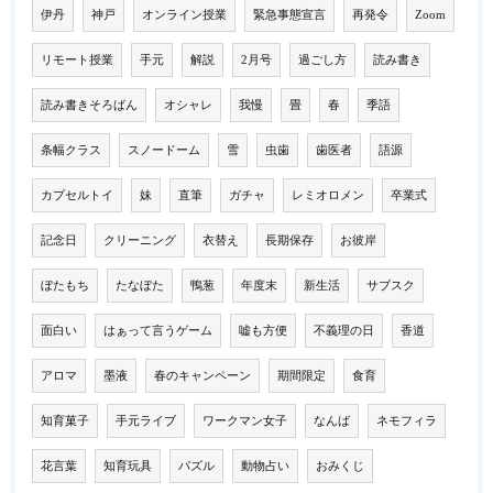
伊丹
神戸
オンライン授業
緊急事態宣言
再発令
Zoom
リモート授業
手元
解説
2月号
過ごし方
読み書き
読み書きそろばん
オシャレ
我慢
畳
春
季語
条幅クラス
スノードーム
雪
虫歯
歯医者
語源
カプセルトイ
妹
直筆
ガチャ
レミオロメン
卒業式
記念日
クリーニング
衣替え
長期保存
お彼岸
ぼたもち
たなぼた
鴨葱
年度末
新生活
サブスク
面白い
はぁって言うゲーム
嘘も方便
不義理の日
香道
アロマ
墨液
春のキャンペーン
期間限定
食育
知育菓子
手元ライブ
ワークマン女子
なんば
ネモフィラ
花言葉
知育玩具
パズル
動物占い
おみくじ