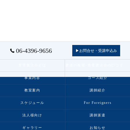
06-4396-9656
▶お問合せ・受講申込み
青霄書法会とは
書道の教室･青霄書法会の口コミ情報
事業内容
コース紹介
教室案内
講師紹介
スケジュール
For Foreigners
法人様向け
講師派遣
ギャラリー
お知らせ