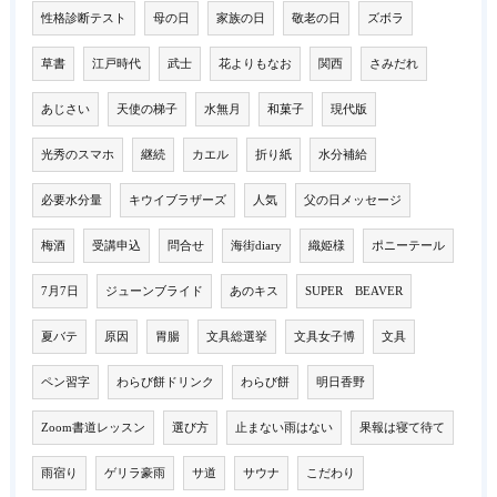
性格診断テスト
母の日
家族の日
敬老の日
ズボラ
草書
江戸時代
武士
花よりもなお
関西
さみだれ
あじさい
天使の梯子
水無月
和菓子
現代版
光秀のスマホ
継続
カエル
折り紙
水分補給
必要水分量
キウイブラザーズ
人気
父の日メッセージ
梅酒
受講申込
問合せ
海街diary
織姫様
ポニーテール
7月7日
ジューンブライド
あのキス
SUPER BEAVER
夏バテ
原因
胃腸
文具総選挙
文具女子博
文具
ペン習字
わらび餅ドリンク
わらび餅
明日香野
Zoom書道レッスン
選び方
止まない雨はない
果報は寝て待て
雨宿り
ゲリラ豪雨
サ道
サウナ
こだわり