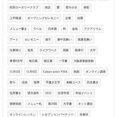
吹田ロータリークラブ
卓話
愛
熨斗がき
表彰
上平桃凜
オープニングセレモニー
企業
短冊
メニュー書き
ラベル
日本酒
和
金魚
アクアリウム
アート
セレモニー
扇子
暑中見舞い
残暑見舞い
仕事帰り
道具
ライフワーク
両親
親孝行
大字
青霄8月号
毎日展
独立展
一字書
大阪産業創造館
11月5日
11月6日
Culture active VISA
色紙
オンライン講座
熨斗
没頭
指導
手書き文字
条幅コース
氏名書き
住所書き
望月虚舟
2022
生涯学習
年始イベント
筆耕依頼
メニュー札
第29回
大字書
ネット通信
オンラインレッスン
レセプションパーティー
谷春径