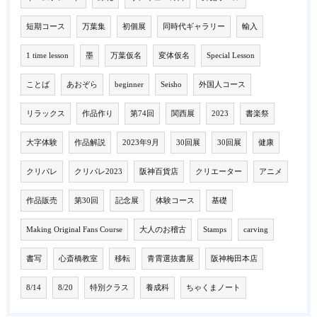
短期コース
万葉集
初個展
同時代ギャラリー
輸入
1 time lesson
墨
万葉仮名
変体仮名
Special Lesson
ことば
あおぞら
beginner
Seisho
外国人コース
リラックス
作品作り
第74回
関西展
2023
書楽祭
大字体験
作品解説
2023年9月
30回展
30回展
健康
クリパレ
クリパレ2023
阪神百貨店
クリエーター
アニメ
作品販売
第30回
記念展
体験コース
基礎
Making Original Fans Course
大人のお稽古
Stamps
carving
書写
心斎橋教室
移転
青霄選抜書展
阪神梅田本店
8/14
8/20
特別クラス
養成科
ちゃくまノート