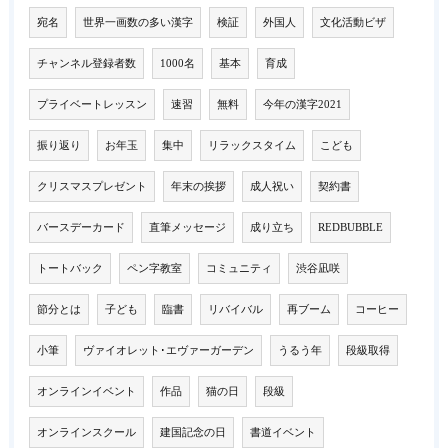
宛名
世界一画数の多い漢字
検証
外国人
文化活動ビザ
チャンネル登録者数
1000名
基本
育成
プライベートレッスン
速習
無料
今年の漢字2021
振り返り
お年玉
集中
リラックスタイム
こども
クリスマスプレゼント
年末の挨拶
成人祝い
契約書
バースデーカード
直筆メッセージ
成り立ち
REDBUBBLE
トートバック
ペン字教室
コミュニティ
渋谷凪咲
節分とは
子ども
臨書
リバイバル
再ブーム
コーヒー
小筆
ヴァイオレット･エヴァーガーデン
うるう年
段級取得
オンラインイベント
作品
猫の日
段級
オンラインスクール
建国記念の日
書道イベント