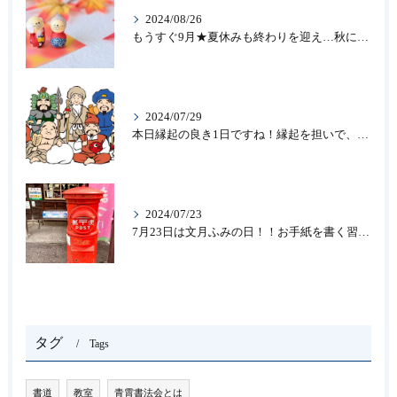
2024/08/26
もうすぐ9月★夏休みも終わりを迎え…秋になったら新しいことを始めよう♪大人の趣味に書道なら青霄書法会へ！
2024/07/29
本日縁起の良き1日ですね！縁起を担いで、新しいことをはじめる♪大人の趣味に書道なら「青霄書法会」
2024/07/23
7月23日は文月ふみの日！！お手紙を書く習慣を…★書道のお稽古なら大阪の書道教室「青霄書法会」
タグ
Tags
書道
教室
青霄書法会とは