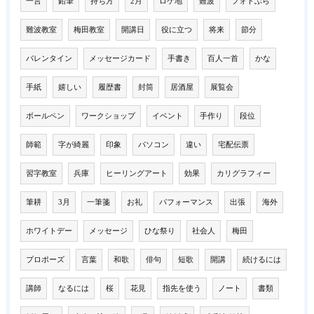
一言
鉛筆
持ち方
2月
ロケ地
難波
フォトぶら
難波教室
梅田教室
開講日
役に立つ
将来
節分
バレンタイン
メッセージカード
手書き
百人一首
かな
手紙
嬉しい
履歴書
封筒
居酒屋
展覧会
ボールペン
ワークショップ
イベント
手作り
段位
師範
字が綺麗
印象
パソコン
違い
宅配伝票
習字教室
兵庫
ヒーリングアート
効果
カリグラフィー
筆耕
3月
一筆箋
お礼
パフォーマンス
出張
海外
ホワイトデー
メッセージ
ひな祭り
社会人
梅田
プロポーズ
言葉
和歌
俳句
短歌
開講
続けるには
講師
なるには
桜
花見
指先を使う
ノート
書類