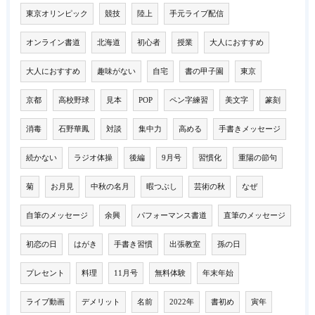
東京オリンピック
競技
陸上
手元ライブ配信
オンライン書道
北海道
初心者
授業
大人におすすめ
大人におすすめ
趣味がない
自宅
書の甲子園
東京
京都
高校野球
見本
POP
ペン字練習
美文字
篆刻
消毒
石野華鳳
対談
集中力
高める
手書きメッセージ
続かない
ラジオ体操
後編
9月号
習慣化
重陽の節句
菊
お月見
中秋の名月
暇つぶし
芸術の秋
なぜ
自筆のメッセージ
余興
パフォーマンス書道
直筆のメッセージ
初恋の日
はがき
手書き習慣
出張教室
孫の日
プレセント
料理
11月号
無料体験
年末年始
ライブ動画
デメリット
名前
2022年
書初め
寅年