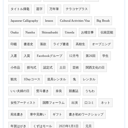
タイトル揮毫
題字
万年筆
テラコヤプラス
Japanese Calligraphy
lesson
Cultural Activities Visa
Big Brush
Osaka
Namba
Shinsaibashi
Umeda
お稽古事
伝統芸能
印鑑
書道史
落款
ライブ書道
高校生
オープニング
入選
入賞
Facebookグループ
12月号
第26回
学生
小作品
授与式
認定式
土日
芸術
関西文化の日
観光
1Dayコース
道具レンタル
兔
レンタル
いい夫婦の日
熨斗書き
奈良
競書誌
うちわ
女性アーティスト
国際フォーラム
出演
口コミ
ネット
宛名書き
寒中見舞い
ギフト
書き初めワークショップ
年賀はがき
くずはモール
2023年1月1日
元旦