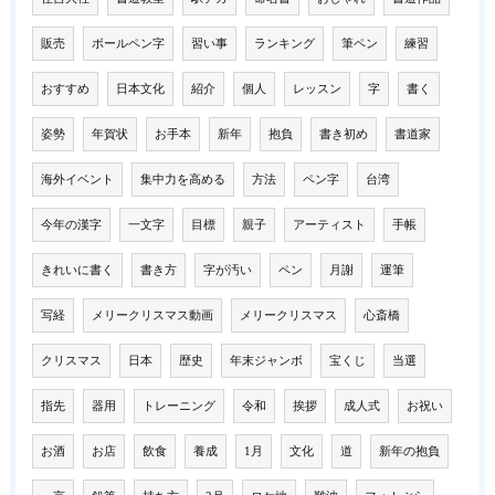
販売
ボールペン字
習い事
ランキング
筆ペン
練習
おすすめ
日本文化
紹介
個人
レッスン
字
書く
姿勢
年賀状
お手本
新年
抱負
書き初め
書道家
海外イベント
集中力を高める
方法
ペン字
台湾
今年の漢字
一文字
目標
親子
アーティスト
手帳
きれいに書く
書き方
字が汚い
ペン
月謝
運筆
写経
メリークリスマス動画
メリークリスマス
心斎橋
クリスマス
日本
歴史
年末ジャンボ
宝くじ
当選
指先
器用
トレーニング
令和
挨拶
成人式
お祝い
お酒
お店
飲食
養成
1月
文化
道
新年の抱負