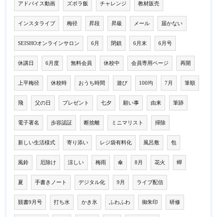
アドバイス動画
ズボラ飯
チャレンジ
教材販売
インスタライブ
梅径
昇段
昇級
メール
届かない
SEISHOオンラインサロン
6月
閉鎖
6月末
6月号
休講日
6月度
無料会員
休校中
会員専用ページ
再開
上平梅径
休校時
おうち時間
遊び
100均
7月
筆順
飛
父の日
プレゼント
七夕
願い事
由来
筆跡
電子署名
歩容認証
断捨離
ミニマリスト
掃除
新しい生活様式
寄り添い
レジ袋有料化
風呂敷
包
風鈴
厄除け
涼しい
梅雨
傘
8月
花火
蟬
夏
手書きノート
デジタル化
9月
ライブ配信
競書9月号
打ち水
かき氷
ふわふわ
御朱印
研修