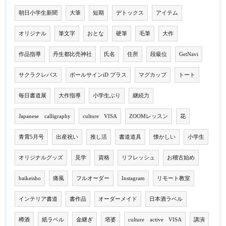
朝日小学生新聞
大筆
短期
デトックス
アイテム
オリジナル
筆文字
おとな
硬筆
毛筆
大作
作品指導
丹生都比売神社
氏名
住所
段級位
GetNavi
サクラクレパス
ボールサインiD プラス
マグカップ
トート
毎日書道展
大作指導
小学生ぶり
継続力
Japanese calligraphy
culture VISA
ZOOMレッスン
花
青霄5月号
出産祝い
推し活
書道道具
懐かしい
小学生
オリジナルグッズ
見学
資格
リフレッシュ
お稽古始め
baikeisho
痛風
フルオーダー
Instagram
リモート教室
インテリア書道
書作品
オーダーメイド
日本酒ラベル
樽酒
紙ラベル
金継ぎ
塔婆
culture active VISA
講演