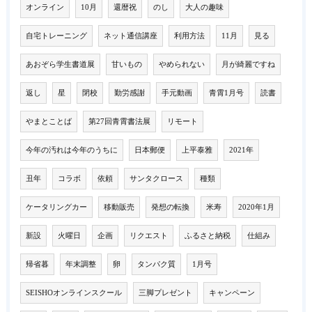
オンライン
10月
還暦祝
のし
大人の趣味
自宅トレーニング
ネット通信講座
利用方法
11月
見る
あおぞら学生書道展
甘いもの
やめられない
月が綺麗ですね
返し
星
閉校
勤労感謝
手元動画
青霄1月号
読書
やまとことば
第27回青霄書法展
リモート
今年の汚れは今年のうちに
日本郵便
上平泰雅
2021年
丑年
コラボ
依頼
サンタクロース
種類
ケータリングカー
移動販売
発想の転換
米寿
2020年1月
新設
火曜日
企画
リクエスト
ふるさと納税
仕組み
帰省暮
年末調整
卵
タンパク質
1月号
SEISHOオンラインスクール
三脚プレゼント
キャンペーン