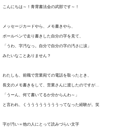
こんにちは～！青霄書法会の武部です～！
メッセージカードやら、メモ書きやら、
ボールペンで走り書きした自分の字を見て、
「うわ、字汚なっ。自分で自分の字の汚さに涙」
みたいなことありません？
わたしも、前職で営業宛ての電話を取ったとき、
長文のメモ書きをして、営業さんに渡したのですが…
「うーん、何て書いてるか分からんわ～」
と言われ、くううううううううってなった経験が。笑
字が汚い＝他の人にとって読みづらい文字