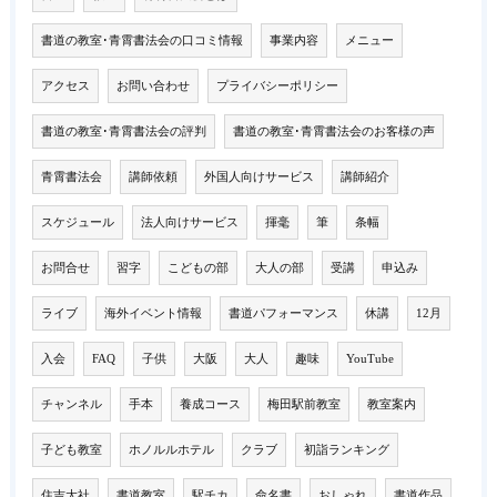
書道の教室･青霄書法会の口コミ情報
事業内容
メニュー
アクセス
お問い合わせ
プライバシーポリシー
書道の教室･青霄書法会の評判
書道の教室･青霄書法会のお客様の声
青霄書法会
講師依頼
外国人向けサービス
講師紹介
スケジュール
法人向けサービス
揮毫
筆
条幅
お問合せ
習字
こどもの部
大人の部
受講
申込み
ライブ
海外イベント情報
書道パフォーマンス
休講
12月
入会
FAQ
子供
大阪
大人
趣味
YouTube
チャンネル
手本
養成コース
梅田駅前教室
教室案内
子ども教室
ホノルルホテル
クラブ
初詣ランキング
住吉大社
書道教室
駅チカ
命名書
おしゃれ
書道作品