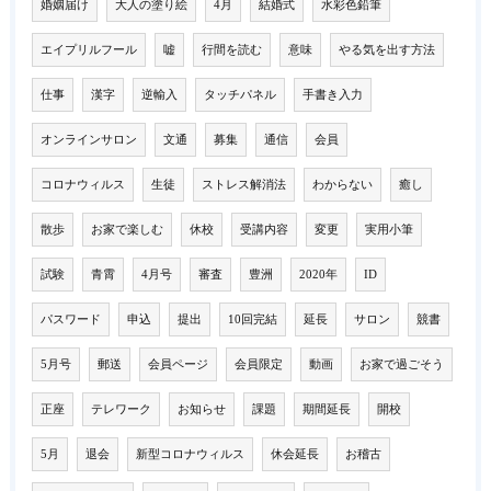
婚姻届け
大人の塗り絵
4月
結婚式
水彩色鉛筆
エイプリルフール
嘘
行間を読む
意味
やる気を出す方法
仕事
漢字
逆輸入
タッチパネル
手書き入力
オンラインサロン
文通
募集
通信
会員
コロナウィルス
生徒
ストレス解消法
わからない
癒し
散歩
お家で楽しむ
休校
受講内容
変更
実用小筆
試験
青霄
4月号
審査
豊洲
2020年
ID
パスワード
申込
提出
10回完結
延長
サロン
競書
5月号
郵送
会員ページ
会員限定
動画
お家で過ごそう
正座
テレワーク
お知らせ
課題
期間延長
開校
5月
退会
新型コロナウィルス
休会延長
お稽古