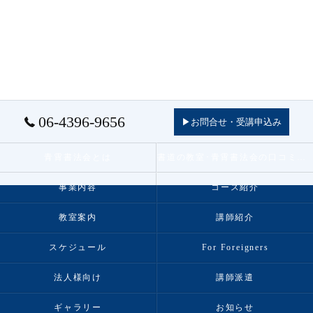
06-4396-9656
▶お問合せ・受講申込み
青霄書法会とは
書道の教室･青霄書法会の口コミ情報
事業内容
コース紹介
教室案内
講師紹介
スケジュール
For Foreigners
法人様向け
講師派遣
ギャラリー
お知らせ