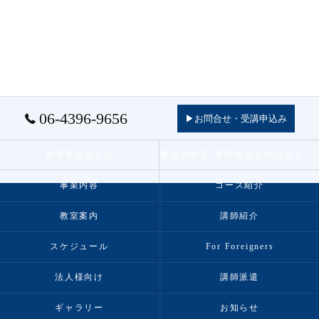
06-4396-9656
▶お問合せ・受講申込み
青霄書法会とは
書道の教室･青霄書法会の口コミ情報
事業内容
コース紹介
教室案内
講師紹介
スケジュール
For Foreigners
法人様向け
講師派遣
ギャラリー
お知らせ